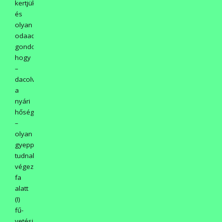
kertjüket
és
olyan
odaadással
gondozzák,
hogy
–
dacolva
a
nyári
hőséggel
–
olyan
gyeppótlást
tudnak
végezni
fa
alatt
(!)
fű-
vetési