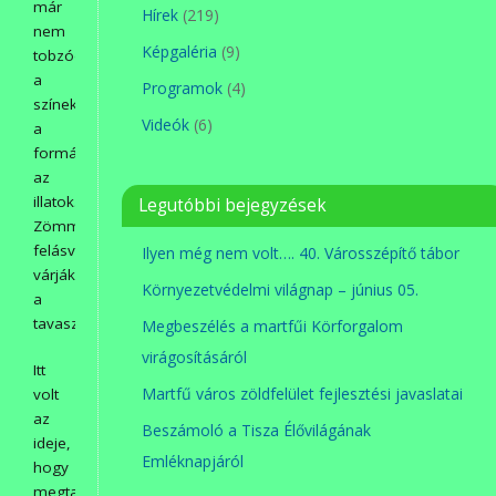
már
Hírek
(219)
nem
Képgaléria
(9)
tobzódnak
a
Programok
(4)
színek,
Videók
(6)
a
formák,
az
illatok.
Legutóbbi bejegyzések
Zömmel
felásva/szántva/kitakarítva
Ilyen még nem volt…. 40. Városszépítő tábor
várják
Környezetvédelmi világnap – június 05.
a
tavaszt.
Megbeszélés a martfűi Körforgalom
virágosításáról
Itt
Martfű város zöldfelület fejlesztési javaslatai
volt
az
Beszámoló a Tisza Élővilágának
ideje,
Emléknapjáról
hogy
megtartsuk