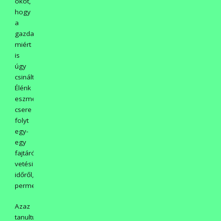
okot,
hogy
a
gazda
miért
is
úgy
csinálta.
Élénk
eszme-
csere
folyt
egy-
egy
fajtáról,
vetési
időről,
permetezésről.
Azaz
tanultunk