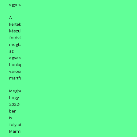
egymástól!
A
kertekről
készült
fotóválogatást
megtalálják
az
egyesület
honlapján:
varosszepito-
martfu.hu
Megbeszéltük,
hogy
2022-
ben
is
folytatjuk.
Mármint