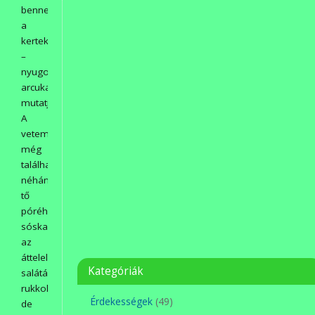
benne
a
kertek
–
nyugodtabb
arcukat
mutatják.
A
veteményesekben
még
található
néhány
tő
póréhagyma,
sóska,
az
áttelelő
Kategóriák
saláták,
rukkolák,
Érdekességek
(49)
de