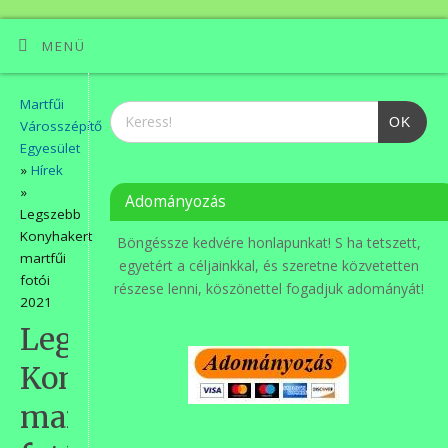
MENÜ
Martfűi
OK
Városszépítő
Egyesület
»
Hírek
»
Adományozás
Legszebb
Konyhakert
Böngéssze kedvére honlapunkat! S ha tetszett,
martfűi
egyetért a céljainkkal, és szeretne közvetetten
fotói
részese lenni, köszönettel fogadjuk adományát!
2021
Legszebb
Konyhakert
martfűi