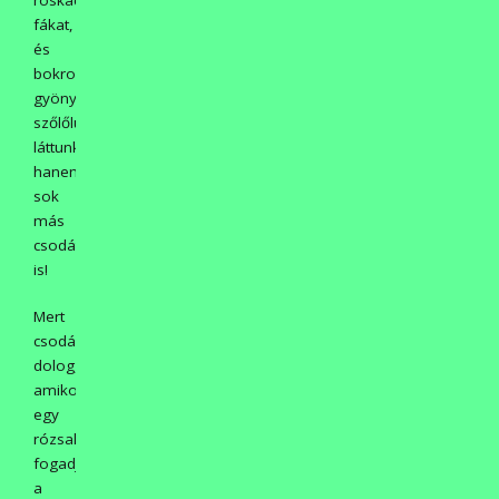
fákat,
és
bokrokat,
gyönyörű
szőlőlugasokat
láttunk,
hanem
sok
más
csodát
is!
Mert
csodás
dolog,
amikor
egy
rózsakert
fogadja
a