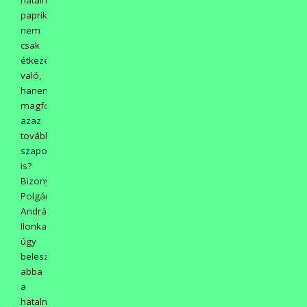
paprika
nem
csak
étkezésre
való,
hanem
magfogásra,
azaz
tovább
szaporításra
is?
Bizony
Polgár
Andrásné
Ilonka
úgy
beleszeretett
abba
a
hatalmas