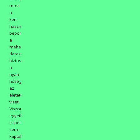
most
a
kert
hasznos
beporzóinak,
a
méheknek,
darazsaknak
biztosította
a
nyári
hőségben
az
életető/hűsítő
vizet.
Viszonzásul
egyetlen
csípést
sem
kaptak!