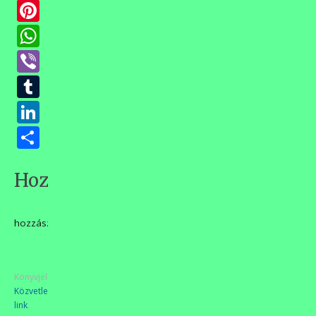
Pinterest
WhatsApp
Viber
Tumblr
LinkedIn
Ossza
meg
Hozzászólások
hozzászólás
Könyvjelzőkhöz
Közvetlen
link
.