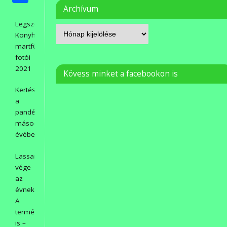
meg
Archívum
Legszebb
Konyhakert
martfűi
fotói
2021
Kövess minket a facebookon is
Kertészkedés
a
pandémia
második
évében.
Lassan
vége
az
évnek.
A
természet
is –