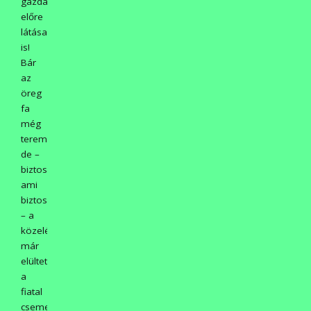
gazda
előre
látása
is!
Bár
az
öreg
fa
még
terem,
de –
biztos,
ami
biztos
– a
közelébe
már
elültette
a
fiatal
csemetét.