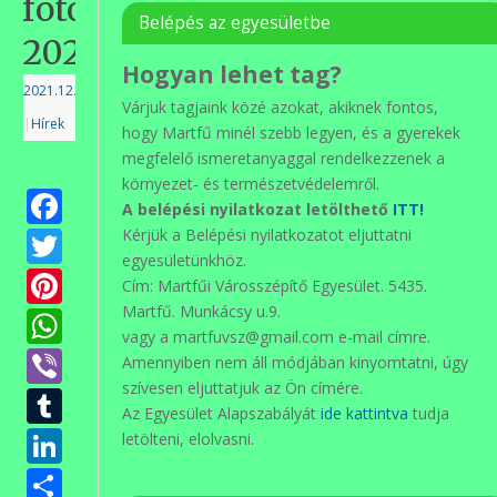
fotói
Belépés az egyesületbe
2021
Hogyan lehet tag?
2021.12.23.
Várjuk tagjaink közé azokat, akiknek fontos,
|
Hírek
hogy Martfű minél szebb legyen, és a gyerekek
megfelelő ismeretanyaggal rendelkezzenek a
környezet- és természetvédelemről.
Facebook
A belépési nyilatkozat letölthető
ITT!
Twitter
Kérjük a Belépési nyilatkozatot eljuttatni
egyesületünkhöz.
Pinterest
Cím: Martfűi Városszépítő Egyesület. 5435.
Martfű. Munkácsy u.9.
WhatsApp
vagy a martfuvsz@gmail.com e-mail címre.
Viber
Amennyiben nem áll módjában kinyomtatni, úgy
szívesen eljuttatjuk az Ön címére.
Tumblr
Az Egyesület Alapszabályát
ide kattintva
tudja
LinkedIn
letölteni, elolvasni.
Ossza