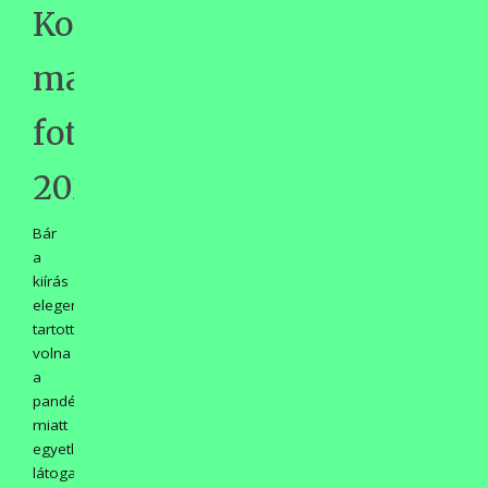
Konyhakert
martfűi
fotói
2021
Bár
a
kiírás
elegendőnek
tartott
volna
a
pandémia
miatt
egyetlen
látogatást/fotózást