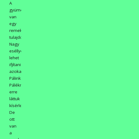
A
gyümölcsfáknak
van
egy
remek
tulajdonságuk.
Nagy
eséllyel
lehet
ifjítani
azokat.
Pálinkás
Páléknál
erre
láttuk
kísérletet.
De
ott
van
a