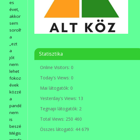
es
évet,
akkor
sem
sorolhatjuk
a
„ezt
a
Statisztika
jót
nem
Online Visitors:
0
lehet
Today's Views:
0
fokozni”
évek
Mai látogatók:
0
közzé,
Yesterday's Views:
13
a
pandémiáról
Tegnapi látogatók:
2
nem
Total Views:
250 460
is
beszélve!
Összes látogató:
44 679
Mégis