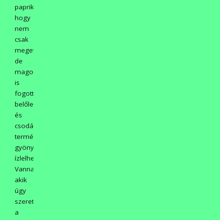
paprikába,
hogy
nem
csak
megették,
de
magot
is
fogott
belőle,
és
csodás
termésben
gyönyörködhettünk,
ízlelhettük!
Vannak,
akik
úgy
szeretik
a