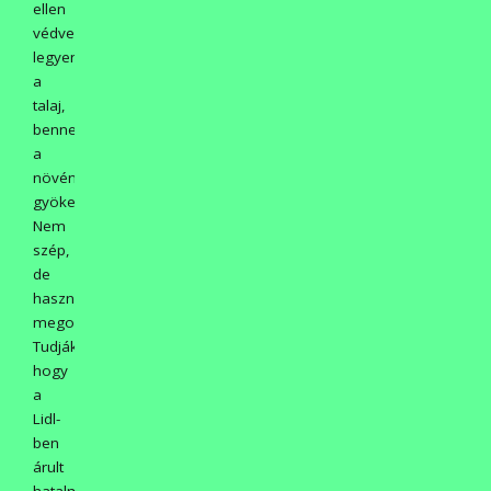
ellen
védve
legyen
a
talaj,
benne
a
növények
gyökere.
Nem
szép,
de
hasznos
megoldás!
Tudják,
hogy
a
Lidl-
ben
árult
hatalmas