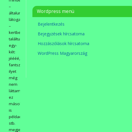
minden
–
Wordpress menü
általunk
látogatott
Bejelentkezés
–
kertben
Bejegyzések hírcsatorna
találtunk
Hozzászólások hírcsatorna
egy-
két:
WordPress Magyarország
jéééé,
fantsztikus,
ilyet
még
nem
láttam,
ez
másoknak
is
példaértékű,
stb.
megjegyzésekre