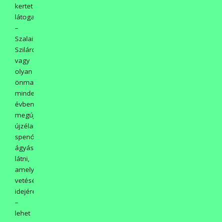
kertet
látogatót
–
Szalai
Szilárdéknál;
vagy
olyan
önmagát
minden
évben
megújító
újzélandi
spenót
ágyást
látni,
amely
vetésének
idejére
–
lehet