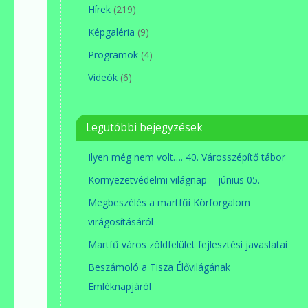
Hírek
(219)
Képgaléria
(9)
Programok
(4)
Videók
(6)
Legutóbbi bejegyzések
Ilyen még nem volt…. 40. Városszépítő tábor
Környezetvédelmi világnap – június 05.
Megbeszélés a martfűi Körforgalom
virágosításáról
Martfű város zöldfelület fejlesztési javaslatai
Beszámoló a Tisza Élővilágának
Emléknapjáról