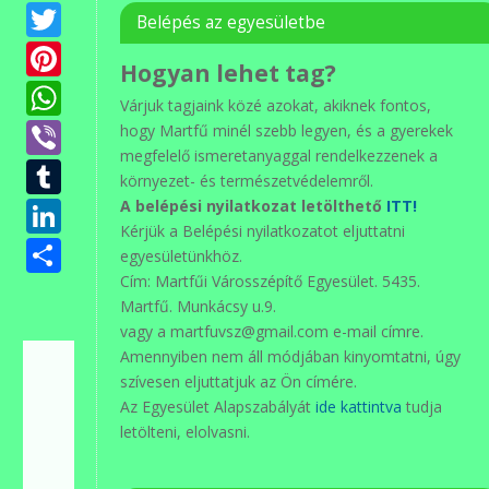
Twitter
Belépés az egyesületbe
Pinterest
Hogyan lehet tag?
WhatsApp
Várjuk tagjaink közé azokat, akiknek fontos,
Viber
hogy Martfű minél szebb legyen, és a gyerekek
megfelelő ismeretanyaggal rendelkezzenek a
Tumblr
környezet- és természetvédelemről.
LinkedIn
A belépési nyilatkozat letölthető
ITT!
Kérjük a Belépési nyilatkozatot eljuttatni
Ossza
egyesületünkhöz.
meg
Cím: Martfűi Városszépítő Egyesület. 5435.
Martfű. Munkácsy u.9.
vagy a martfuvsz@gmail.com e-mail címre.
Amennyiben nem áll módjában kinyomtatni, úgy
szívesen eljuttatjuk az Ön címére.
Az Egyesület Alapszabályát
ide kattintva
tudja
letölteni, elolvasni.