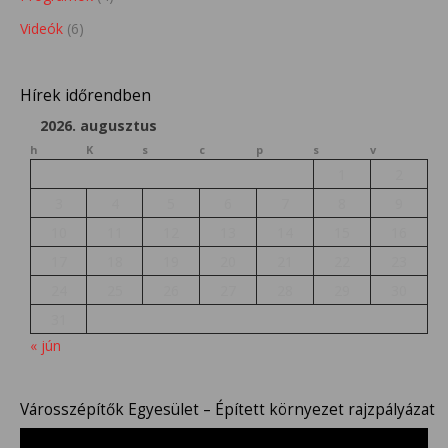
Videók
(6)
Hírek időrendben
2026. augusztus
h
K
s
c
p
s
v
1
2
3
4
5
6
7
8
9
10
11
12
13
14
15
16
17
18
19
20
21
22
23
24
25
26
27
28
29
30
31
« jún
Városszépítők Egyesület – Épített környezet rajzpályázat
Videólejátszó