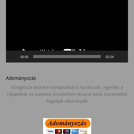
00:00
02:24
Adományozás
Böngéssze kedvére honlapunkat! S ha tetszett, egyetért a
céljainkkal, és szeretne közvetetten részese lenni, köszönettel
fogadjuk adományát!