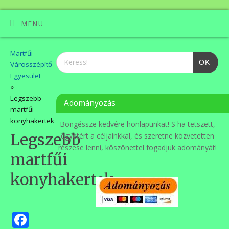
MENÜ
Martfűi
OK
Városszépítő
Egyesület
»
Legszebb
Adományozás
martfűi
konyhakertek
Böngéssze kedvére honlapunkat! S ha tetszett,
Legszebb
egyetért a céljainkkal, és szeretne közvetetten
részese lenni, köszönettel fogadjuk adományát!
martfűi
konyhakertek
Facebook