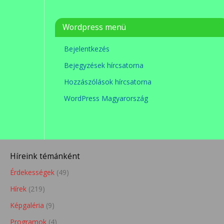
Wordpress menü
Bejelentkezés
Bejegyzések hírcsatorna
Hozzászólások hírcsatorna
WordPress Magyarország
Híreink témánként
Érdekességek
(49)
Hírek
(219)
Képgaléria
(9)
Programok
(4)