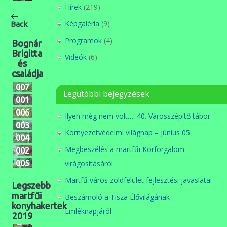
Hírek
(219)
Képgaléria
(9)
Back
Programok
(4)
Bognár
Brigitta
Videók
(6)
és
családja
007
Legutóbbi bejegyzések
(1)
001
(1)
(1)
006
(1)
Ilyen még nem volt…. 40. Városszépítő tábor
(1)
(1)
(1)
003
(1)
(1)
Környezetvédelmi világnap – június 05.
(1)
(1)
004
(1)
(1)
(1)
(1)
Megbeszélés a martfűi Körforgalom
(1)
002
(1)
(1)
(1)
(1)
(1)
(1)
virágosításáról
005
(1)
(1)
(1)
(1)
(1)
(1)
(1)
(1)
(1)
Martfű város zöldfelület fejlesztési javaslatai
(1)
(1)
Legszebb
(1)
(1)
(1)
(1)
martfűi
(1)
Beszámoló a Tisza Élővilágának
(1)
konyhakertek
Emléknapjáról
2019