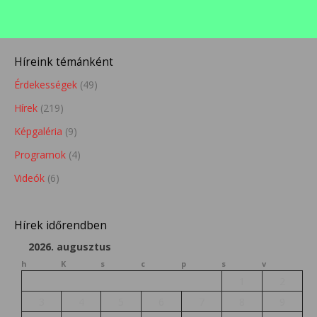
Híreink témánként
Érdekességek
(49)
Hírek
(219)
Képgaléria
(9)
Programok
(4)
Videók
(6)
Hírek időrendben
2026. augusztus
h
K
s
c
p
s
v
1
2
3
4
5
6
7
8
9