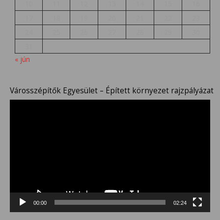
10
11
12
13
14
15
16
17
18
19
20
21
22
23
24
25
26
27
28
29
30
31
« jún
Városszépítők Egyesület – Épített környezet rajzpályázat
Videólejátszó
00:00
02:24