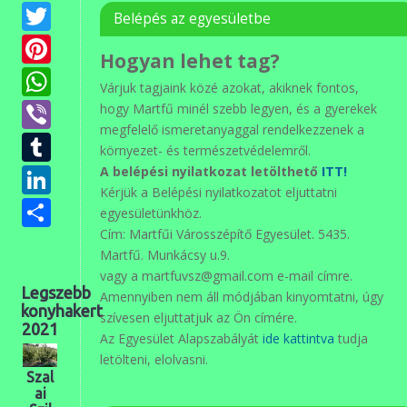
Twitter
Belépés az egyesületbe
Pinterest
Hogyan lehet tag?
WhatsApp
Várjuk tagjaink közé azokat, akiknek fontos,
Viber
hogy Martfű minél szebb legyen, és a gyerekek
megfelelő ismeretanyaggal rendelkezzenek a
Tumblr
környezet- és természetvédelemről.
LinkedIn
A belépési nyilatkozat letölthető
ITT!
Kérjük a Belépési nyilatkozatot eljuttatni
Ossza
egyesületünkhöz.
meg
Cím: Martfűi Városszépítő Egyesület. 5435.
Martfű. Munkácsy u.9.
vagy a martfuvsz@gmail.com e-mail címre.
Legszebb
Amennyiben nem áll módjában kinyomtatni, úgy
konyhakert
szívesen eljuttatjuk az Ön címére.
2021
Az Egyesület Alapszabályát
ide kattintva
tudja
letölteni, elolvasni.
Szal
ai