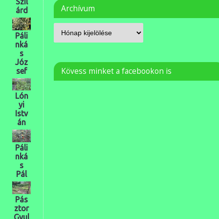
Szil
Archívum
árd
Páli
nká
s
Józ
Kövess minket a facebookon is
sef
Lón
yi
Istv
án
Páli
nká
s
Pál
Pás
ztor
Gyul