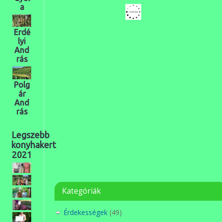
a
Erdé
lyi
And
rás
Polg
ár
And
rás
Legszebb
konyhakert
2021
Kategóriák
Érdekességek
(49)