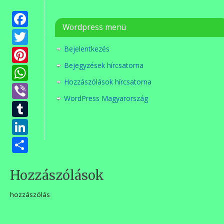
Facebook
Wordpress menü
Twitter
Bejelentkezés
Pinterest
Bejegyzések hírcsatorna
WhatsApp
Hozzászólások hírcsatorna
Viber
WordPress Magyarország
Tumblr
LinkedIn
Ossza
meg
Hozzászólások
hozzászólás