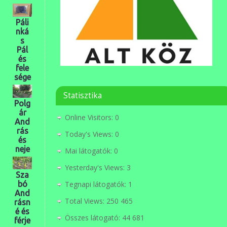
Páli
nká
s
Pál
és
fele
sége
Statisztika
Polg
ár
Online Visitors:
0
And
rás
Today's Views:
0
és
neje
Mai látogatók:
0
Yesterday's Views:
3
Sza
Tegnapi látogatók:
1
bó
And
Total Views:
250 465
rásn
é és
Összes látogató:
44 681
férje