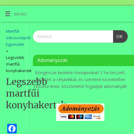
MENÜ
Martfűi
OK
Városszépítő
Egyesület
»
Legszebb
Adományozás
martfűi
konyhakertek
Böngéssze kedvére honlapunkat! S ha tetszett,
Legszebb
egyetért a céljainkkal, és szeretne közvetetten
részese lenni, köszönettel fogadjuk adományát!
martfűi
konyhakertek
Facebook