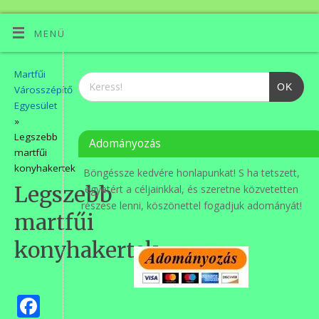
MENÜ
Martfűi
OK
Városszépítő
Egyesület
»
Legszebb
Adományozás
martfűi
konyhakertek
Böngéssze kedvére honlapunkat! S ha tetszett,
Legszebb
egyetért a céljainkkal, és szeretne közvetetten
részese lenni, köszönettel fogadjuk adományát!
martfűi
konyhakertek
Facebook