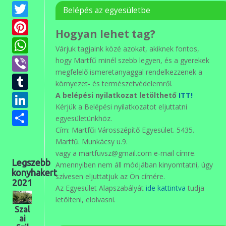
Twitter
Belépés az egyesületbe
Pinterest
Hogyan lehet tag?
WhatsApp
Várjuk tagjaink közé azokat, akiknek fontos,
Viber
hogy Martfű minél szebb legyen, és a gyerekek
megfelelő ismeretanyaggal rendelkezzenek a
Tumblr
környezet- és természetvédelemről.
LinkedIn
A belépési nyilatkozat letölthető
ITT!
Kérjük a Belépési nyilatkozatot eljuttatni
Ossza
egyesületünkhöz.
meg
Cím: Martfűi Városszépítő Egyesület. 5435.
Martfű. Munkácsy u.9.
vagy a martfuvsz@gmail.com e-mail címre.
Legszebb
Amennyiben nem áll módjában kinyomtatni, úgy
konyhakert
szívesen eljuttatjuk az Ön címére.
2021
Az Egyesület Alapszabályát
ide kattintva
tudja
letölteni, elolvasni.
Szal
ai