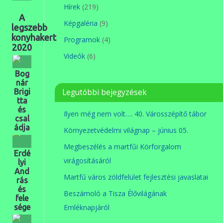
Hírek
(219)
A
Képgaléria
(9)
legszebb
konyhakert
Programok
(4)
2020
Videók
(6)
Bog
nár
Brigi
Legutóbbi bejegyzések
tta
és
Ilyen még nem volt…. 40. Városszépítő tábor
csal
ádja
Környezetvédelmi világnap – június 05.
Megbeszélés a martfűi Körforgalom
Erdé
virágosításáról
lyi
And
Martfű város zöldfelület fejlesztési javaslatai
rás
és
Beszámoló a Tisza Élővilágának
fele
sége
Emléknapjáról