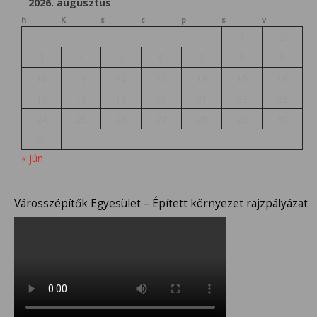
2026. augusztus
h
K
s
c
p
s
v
1
2
3
4
5
6
7
8
9
10
11
12
13
14
15
16
17
18
19
20
21
22
23
24
25
26
27
28
29
30
31
« jún
Városszépítők Egyesület – Épített környezet rajzpályázat