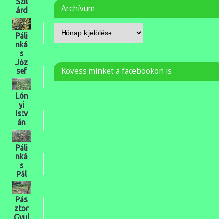
Szil
Archívum
árd
Páli
nká
s
Józ
Kövess minket a facebookon is
sef
Lón
yi
Istv
án
Páli
nká
s
Pál
Pás
ztor
Gyul