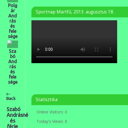
Polg
ár
Sportnap Martfű, 2013. augusztus 18.
And
rás
és
fele
sége
Sza
bó
And
rás
és
fele
sége
Back
Statisztika
Szabó
Online Visitors:
0
Andrásné
és
Today's Views:
0
férje