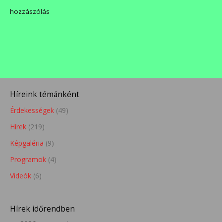
hozzászólás
Híreink témánként
Érdekességek
(49)
Hírek
(219)
Képgaléria
(9)
Programok
(4)
Videók
(6)
Hírek időrendben