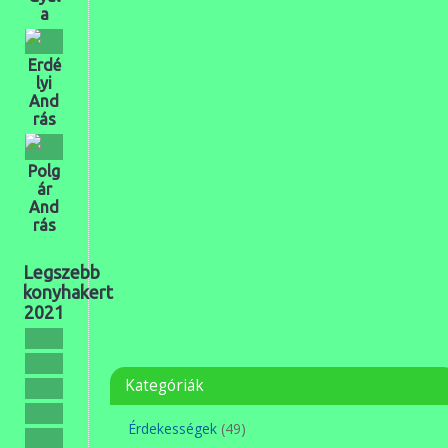
a
Erdé
lyi
And
rás
Polg
ár
And
rás
Legszebb
konyhakert
2021
Kategóriák
Érdekességek
(49)