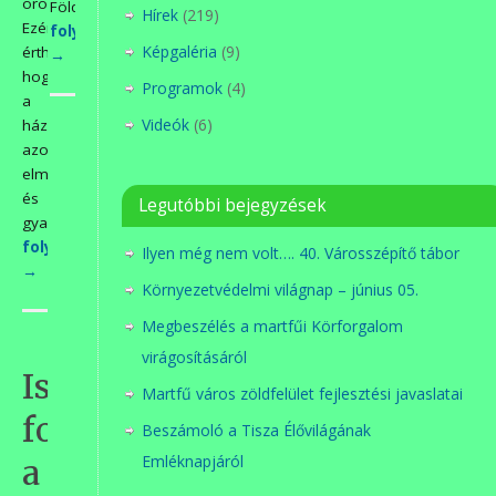
örökségekkel.
Földi…
Hírek
(219)
Ezért
folytatás>>>
Képgaléria
(9)
érthető,
→
hogy
Programok
(4)
a
Videók
(6)
házigazdák
azok
elméleti
és
Legutóbbi bejegyzések
gyakorlati…
folytatás>>>
Ilyen még nem volt…. 40. Városszépítő tábor
→
Környezetvédelmi világnap – június 05.
Megbeszélés a martfűi Körforgalom
virágosításáról
Ismét
Martfű város zöldfelület fejlesztési javaslatai
fogadtuk
Beszámoló a Tisza Élővilágának
Emléknapjáról
a