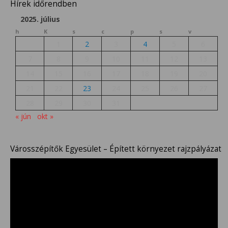
Hírek időrendben
2025. július
h
K
s
c
p
s
v
1
2
3
4
5
6
7
8
9
10
11
12
13
14
15
16
17
18
19
20
21
22
23
24
25
26
27
28
29
30
31
« jún
okt »
Városszépítők Egyesület – Épített környezet rajzpályázat
Videólejátszó