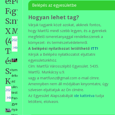
és
Perecsényről
Belépés az egyesületbe
Faluvédő
gyerekek
Hogyan lehet tag?
Szövetség
nyaralni
Várjuk tagjaink közé azokat, akiknek fontos,
XLII.
Martfűre
hogy Martfű minél szebb legyen, és a gyerekek
megfelelő ismeretanyaggal rendelkezzenek a
(42.)
2025.07.04.
környezet- és természetvédelemről.
|
Hírek
A belépési nyilatkozat letölthető
ITT!
Találkozója
Kérjük a Belépési nyilatkozatot eljuttatni
és
egyesületünkhöz.
Cím: Martfűi Városszépítő Egyesület. 5435.
Szakmai
Ismét
Martfű. Munkácsy u.9.
érkeztek
vagy a martfuvsz@gmail.com e-mail címre.
Konferenciája
az
Amennyiben nem áll módjában kinyomtatni, úgy
ukrajnai
szívesen eljuttatjuk az Ön címére.
2025.07.23.
testvérvárosunkból,
Az Egyesület Alapszabályát
ide kattintva
tudja
|
Hírek
Perecsényről
letölteni, elolvasni.
gyerekek
nyaralni
Martfűre.