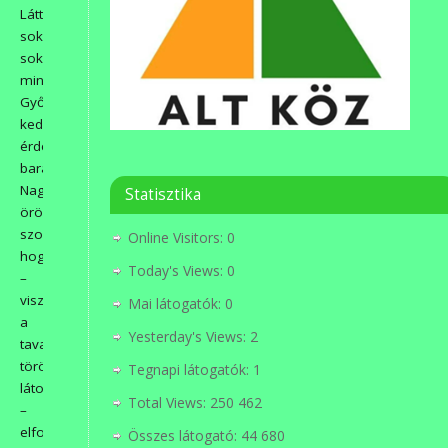
Láttak:
sok-
sok
mindent.
Győztek:
kedvességükkel,
érdeklődésükkel,
barátságukkal.
Nagy
Statisztika
örömünkre
szolgált,
Online Visitors:
0
hogy
Today's Views:
0
–
viszonozva
Mai látogatók:
0
a
Yesterday's Views:
2
tavalyi
törökbálinti
Tegnapi látogatók:
1
látogatásunkat
Total Views:
250 462
–
elfogadták
Összes látogató:
44 680