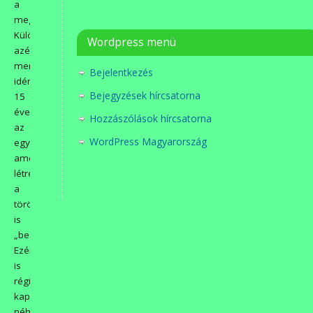
a
meghívásunkat.
Különösen
Wordpress menü
azért,
mert
Bejelentkezés
idén
Bejegyzések hírcsatorna
15
éves
Hozzászólások hírcsatorna
az
WordPress Magyarország
egyesületünk,
amelynek
létrejöttébe
a
törökbálintiak
is
„besegítettek”.
Ezért
is
régi
kapcsolat,
néhányukkal