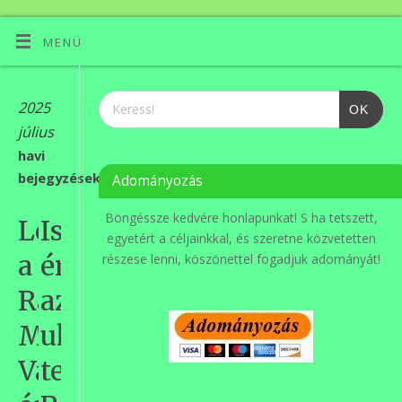
MENÜ
2025
OK
július
havi
bejegyzések
Adományozás
Böngéssze kedvére honlapunkat! S ha tetszett,
Lezajlott
Ismét
egyetért a céljainkkal, és szeretne közvetetten
a
érkeztek
részese lenni, köszönettel fogadjuk adományát!
Ráday
az
Mihály
ukrajnai
Város
testvérvárosunkból,