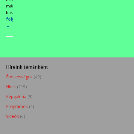
már
barátság…
folytatás>>>
→
Híreink témánként
Érdekességek
(49)
Hírek
(219)
Képgaléria
(9)
Programok
(4)
Videók
(6)