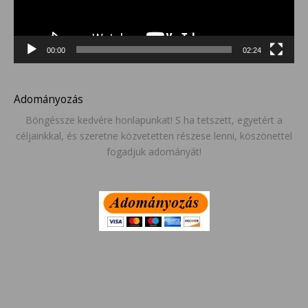
00:00
02:24
Adományozás
Böngéssze kedvére honlapunkat! S ha tetszett, egyetért a
céljainkkal, és szeretne közvetetten részese lenni, köszönettel
fogadjuk adományát!