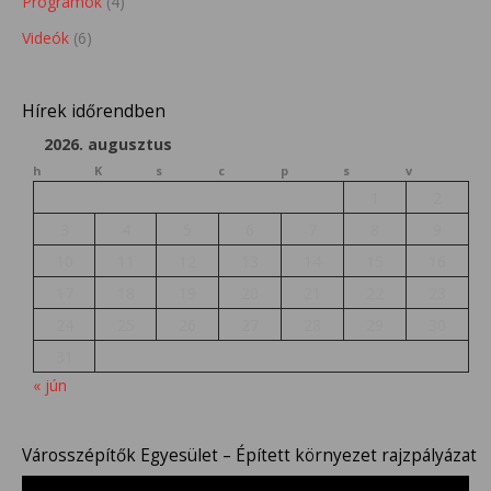
Programok
(4)
Videók
(6)
Hírek időrendben
2026. augusztus
h
K
s
c
p
s
v
1
2
3
4
5
6
7
8
9
10
11
12
13
14
15
16
17
18
19
20
21
22
23
24
25
26
27
28
29
30
31
« jún
Városszépítők Egyesület – Épített környezet rajzpályázat
Videólejátszó