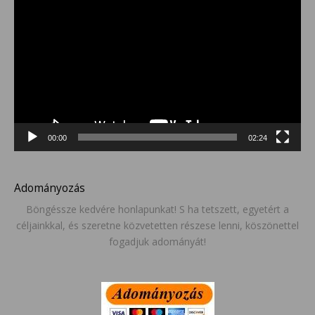
00:00
02:24
Adományozás
Böngéssze kedvére honlapunkat! S ha tetszett, egyetért a
céljainkkal, és szeretne közvetetten részese lenni, köszönettel
fogadjuk adományát!