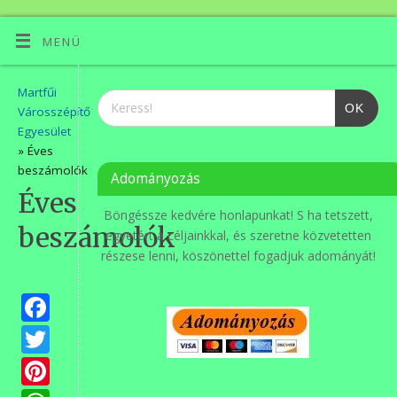
MENÜ
Martfűi
OK
Városszépítő
Egyesület
» Éves
beszámolók
Adományozás
Éves
Böngéssze kedvére honlapunkat! S ha tetszett,
beszámolók
egyetért a céljainkkal, és szeretne közvetetten
részese lenni, köszönettel fogadjuk adományát!
Facebook
Twitter
Pinterest