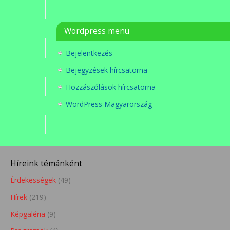
Wordpress menü
Bejelentkezés
Bejegyzések hírcsatorna
Hozzászólások hírcsatorna
WordPress Magyarország
Híreink témánként
Érdekességek
(49)
Hírek
(219)
Képgaléria
(9)