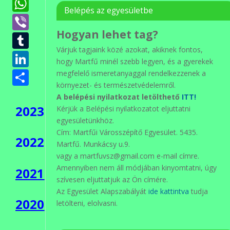
WhatsApp
Belépés az egyesületbe
Viber
Hogyan lehet tag?
Tumblr
Várjuk tagjaink közé azokat, akiknek fontos,
LinkedIn
hogy Martfű minél szebb legyen, és a gyerekek
Ossza
megfelelő ismeretanyaggal rendelkezzenek a
környezet- és természetvédelemről.
meg
A belépési nyilatkozat letölthető
ITT!
2023
Kérjük a Belépési nyilatkozatot eljuttatni
egyesületünkhöz.
Cím: Martfűi Városszépítő Egyesület. 5435.
2022
Martfű. Munkácsy u.9.
vagy a martfuvsz@gmail.com e-mail címre.
Amennyiben nem áll módjában kinyomtatni, úgy
2021
szívesen eljuttatjuk az Ön címére.
Az Egyesület Alapszabályát
ide kattintva
tudja
2020
letölteni, elolvasni.