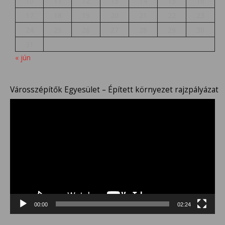
10
11
12
13
14
15
16
17
18
19
20
21
22
23
24
25
26
27
28
29
30
31
« jún
Városszépítők Egyesület – Épített környezet rajzpályázat
Videólejátszó
00:00
02:24