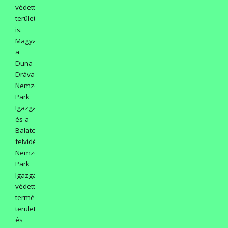
védett
területeket
is.
Magyarországon
a
Duna-
Dráva
Nemzeti
Park
Igazgatóság
és a
Balaton-
felvidéki
Nemzeti
Park
Igazgatóság
védett
természeti
területeinek
és