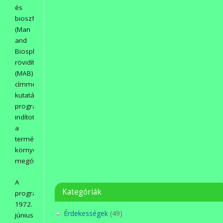
és
bioszféra
(Man
and
Biosphere
rövidítve
(MAB)
címmel
kutatási
programot
indított
a
természeti
környezet
megóvásáért.
A
Kategóriák
programot
1972.
Érdekességek
(49)
június