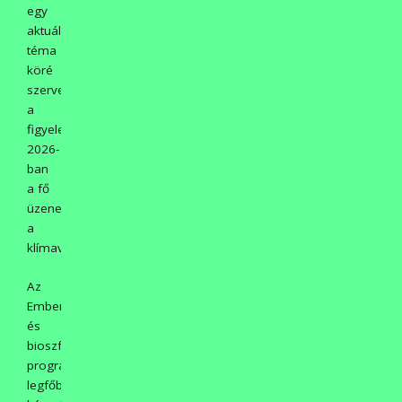
egy
aktuális
téma
köré
szervezi
a
figyelemfelhívást.
2026-
ban
a fő
üzenet
a
klímavédelem.
Az
Ember
és
bioszféra
program
legfőbb