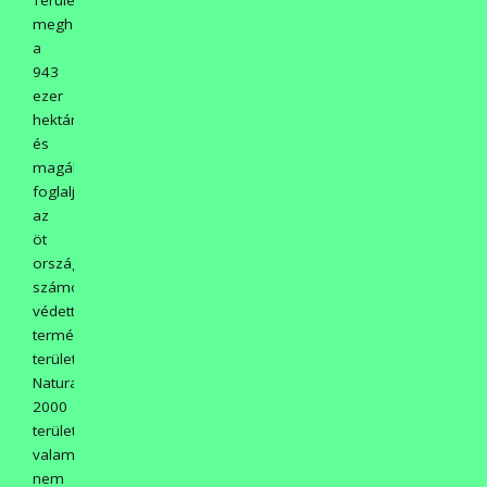
meghaladja
a
943
ezer
hektárt,
és
magában
foglalja
az
öt
ország
számos
védett
természeti
területét,
Natura
2000
területét,
valamint
nem