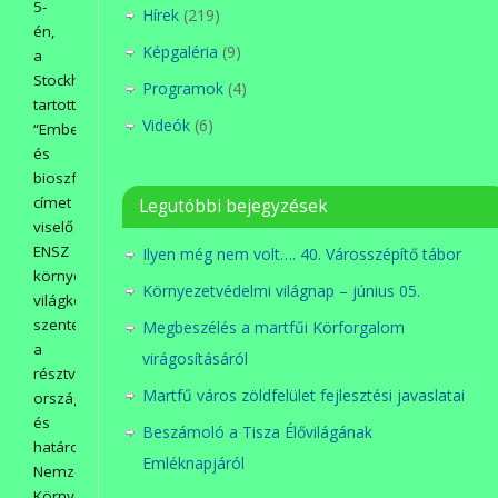
5-
Hírek
(219)
én,
Képgaléria
(9)
a
Stockholmban
Programok
(4)
tartott,
Videók
(6)
“Ember
és
bioszféra”
címet
Legutóbbi bejegyzések
viselő
ENSZ
Ilyen még nem volt…. 40. Városszépítő tábor
környezetvédelmi
Környezetvédelmi világnap – június 05.
világkonferencián
szentesítették
Megbeszélés a martfűi Körforgalom
a
virágosításáról
résztvevő
Martfű város zöldfelület fejlesztési javaslatai
országok
és
Beszámoló a Tisza Élővilágának
határozatukban
Emléknapjáról
Nemzetközi
Környezetvédelem