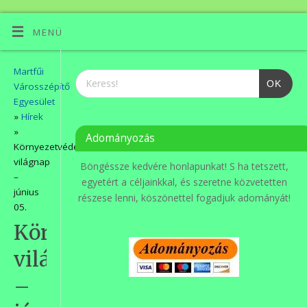
MENÜ
Martfűi
OK
Városszépítő
Egyesület
»
Hírek
»
Adományozás
Környezetvédelmi
világnap
Böngéssze kedvére honlapunkat! S ha tetszett,
–
egyetért a céljainkkal, és szeretne közvetetten
június
részese lenni, köszönettel fogadjuk adományát!
05.
Környezetvédelmi
világnap
–