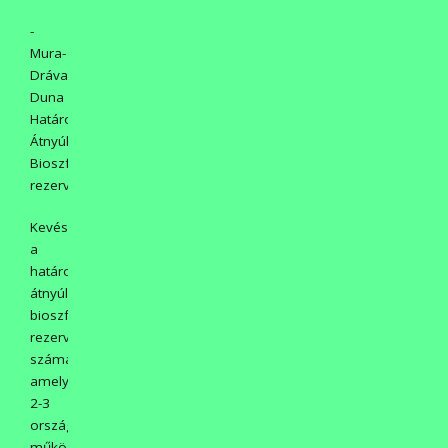
-
Mura-
Dráva-
Duna
Határon
Átnyúló
Bioszféra-
rezervátum
Kevés
a
határokon
átnyúlók
bioszféra-
rezervátumok
száma,
amelyet
2-3
ország
működtet.