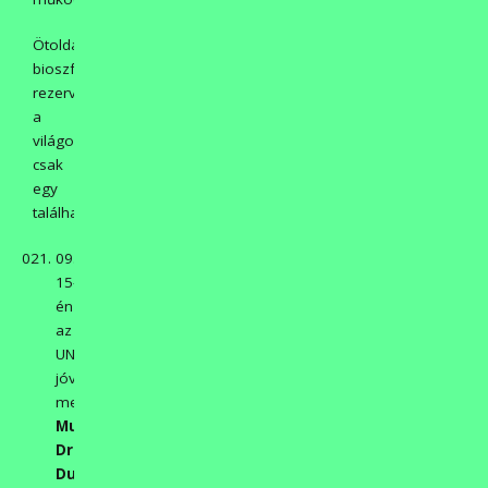
Ötoldalú
bioszféra-
rezervátumból
a
világon
csak
egy
található.
09.
15-
én
az
UNESCO
jóváhagyásával
megszületett a
Mura-
Dráva-
Duna