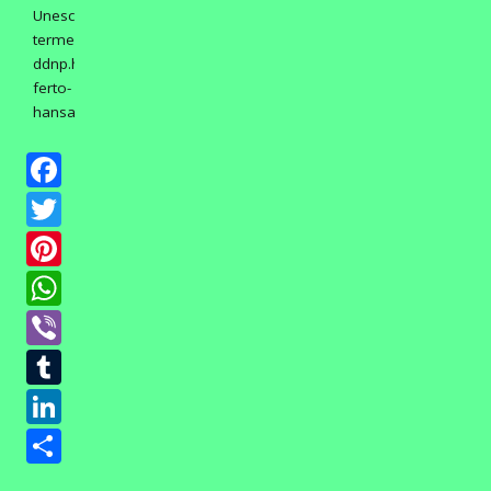
Unesco.hu
termeszetvedelem.hu
ddnp.hu
ferto-
hansag.hu
Facebook
Twitter
Pinterest
WhatsApp
Viber
Tumblr
LinkedIn
Ossza
meg