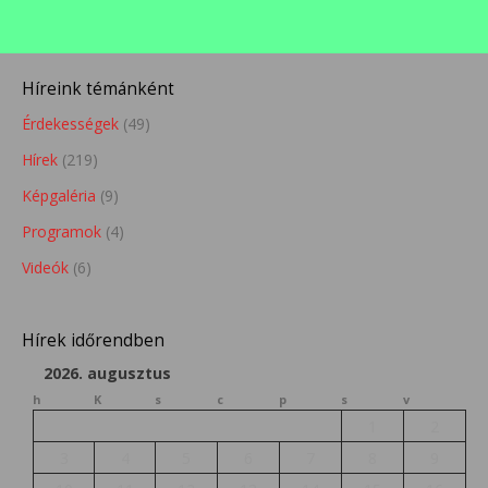
Híreink témánként
Érdekességek
(49)
Hírek
(219)
Képgaléria
(9)
Programok
(4)
Videók
(6)
Hírek időrendben
2026. augusztus
h
K
s
c
p
s
v
1
2
3
4
5
6
7
8
9