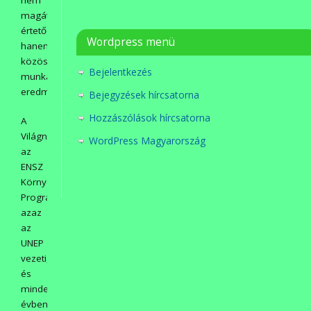
nem
magától
értetődő,
Wordpress menü
hanem
közös
Bejelentkezés
munka
eredménye.
Bejegyzések hírcsatorna
Hozzászólások hírcsatorna
A
Világnapot
WordPress Magyarország
az
ENSZ
Környezetvédelmi
Programja,
azaz
az
UNEP
vezeti,
és
minden
évben