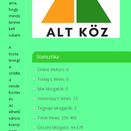
arra,
hogy
mindenkinek
tennie
kell
valamit.
A
tiszta
Statisztika
levegő,
a
Online Visitors:
0
zöldterületek,
Today's Views:
0
a
rendezett
Mai látogatók:
0
közterek
Yesterday's Views:
13
és
az
Tegnapi látogatók:
2
élhető
Total Views:
250 460
városi
környezet
Összes látogató:
44 679