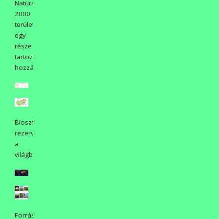
Natura
2000
területeinek
egy
része
tartozik
hozzá.
Bioszféra
rezervátumok
a
világban:
Forrás: