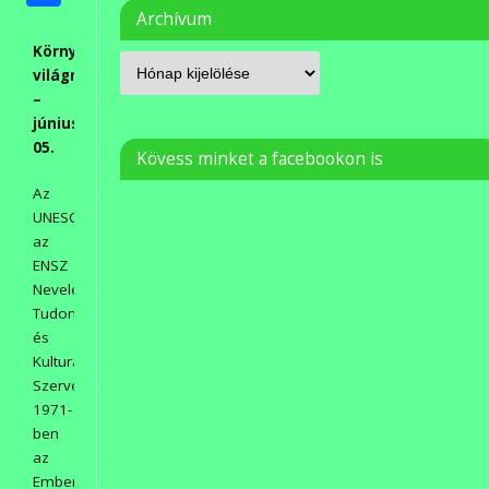
meg
Archívum
Környezetvédelmi
világnap
–
június
05.
Kövess minket a facebookon is
Az
UNESCO,
az
ENSZ
Nevelésügyi
Tudományos
és
Kulturális
Szervezete,
1971-
ben
az
Ember