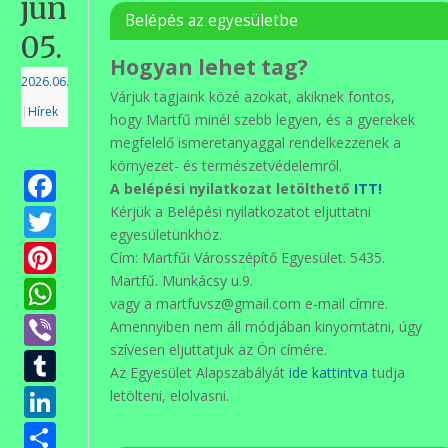
június
Belépés az egyesületbe
05.
Hogyan lehet tag?
2026.06.09.
Várjuk tagjaink közé azokat, akiknek fontos,
|
Hírek
hogy Martfű minél szebb legyen, és a gyerekek
megfelelő ismeretanyaggal rendelkezzenek a
környezet- és természetvédelemről.
Facebook
A belépési nyilatkozat letölthető
ITT!
Twitter
Kérjük a Belépési nyilatkozatot eljuttatni
egyesületünkhöz.
Pinterest
Cím: Martfűi Városszépítő Egyesület. 5435.
Martfű. Munkácsy u.9.
WhatsApp
vagy a martfuvsz@gmail.com e-mail címre.
Viber
Amennyiben nem áll módjában kinyomtatni, úgy
szívesen eljuttatjuk az Ön címére.
Tumblr
Az Egyesület Alapszabályát
ide kattintva
tudja
LinkedIn
letölteni, elolvasni.
Ossza