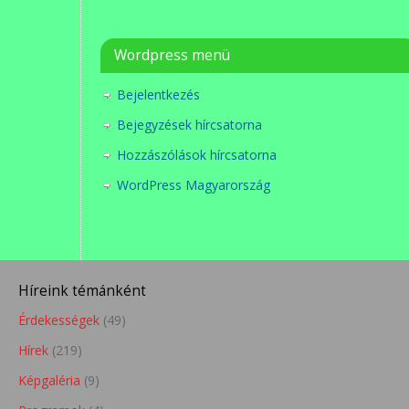
Wordpress menü
Bejelentkezés
Bejegyzések hírcsatorna
Hozzászólások hírcsatorna
WordPress Magyarország
Híreink témánként
Érdekességek
(49)
Hírek
(219)
Képgaléria
(9)