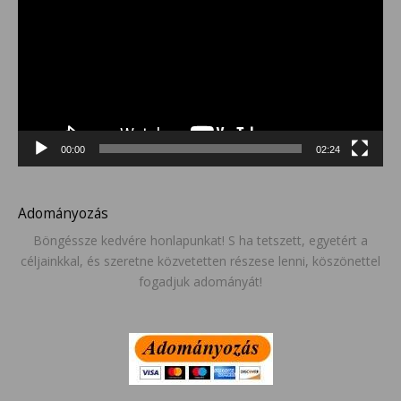
00:00
02:24
Adományozás
Böngéssze kedvére honlapunkat! S ha tetszett, egyetért a
céljainkkal, és szeretne közvetetten részese lenni, köszönettel
fogadjuk adományát!