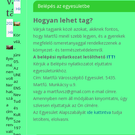
Városszépítő
Belépés az egyesületbe
|
Hírek
tábor
Hogyan lehet tag?
2026.06.18.
Várjuk tagjaink közé azokat, akiknek fontos,
|
Hírek
Környezetvédelmi
hogy Martfű minél szebb legyen, és a gyerekek
világnap
megfelelő ismeretanyaggal rendelkezzenek a
–
környezet- és természetvédelemről.
június
A belépési nyilatkozat letölthető
ITT!
Ilyen
05.
Kérjük a Belépési nyilatkozatot eljuttatni
még
Az
egyesületünkhöz.
nem
UNESCO,
Cím: Martfűi Városszépítő Egyesület. 5435.
volt….
az
Martfű. Munkácsy u.9.
Nem
ENSZ
vagy a martfuvsz@gmail.com e-mail címre.
hatásvadásznak
Nevelésügyi
szántam
Amennyiben nem áll módjában kinyomtatni, úgy
Tudományos
a
szívesen eljuttatjuk az Ön címére.
és
címet.
Az Egyesület Alapszabályát
ide kattintva
tudja
Kulturális
Ilyen
letölteni, elolvasni.
Szervezete,
rendezvény
1971-
valóban
ben