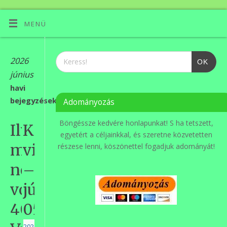
MENÜ
2026
OK
június
havi
bejegyzések
Adományozás
Böngéssze kedvére honlapunkat! S ha tetszett,
Ilyen
Környezetvédelmi
egyetért a céljainkkal, és szeretne közvetetten
még
világnap
részese lenni, köszönettel fogadjuk adományát!
nem
–
volt….
június
40.
05.
2026.06.09.