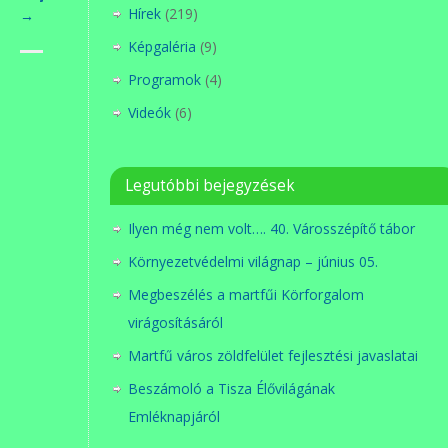
Hírek
(219)
→
Képgaléria
(9)
Programok
(4)
Videók
(6)
Legutóbbi bejegyzések
Ilyen még nem volt…. 40. Városszépítő tábor
Környezetvédelmi világnap – június 05.
Megbeszélés a martfűi Körforgalom
virágosításáról
Martfű város zöldfelület fejlesztési javaslatai
Beszámoló a Tisza Élővilágának
Emléknapjáról