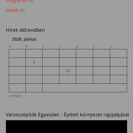
Programok
(4)
Videók
(6)
Hírek időrendben
2026. június
h
K
s
c
p
s
v
1
2
3
4
5
6
7
8
9
10
11
12
13
14
15
16
17
18
19
20
21
22
23
24
25
26
27
28
29
30
« márc
Városszépítők Egyesület – Épített környezet rajzpályázat
Videólejátszó