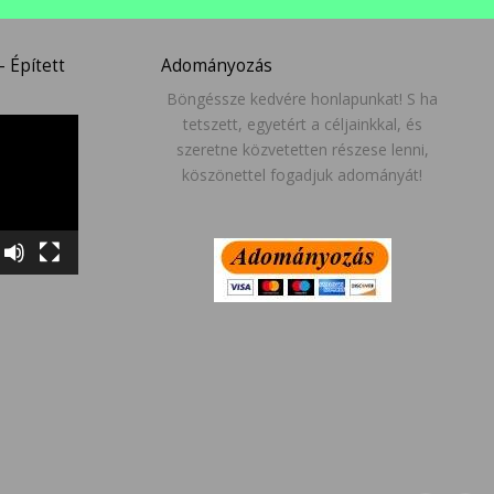
 Épített
Adományozás
Böngéssze kedvére honlapunkat! S ha
tetszett, egyetért a céljainkkal, és
szeretne közvetetten részese lenni,
köszönettel fogadjuk adományát!