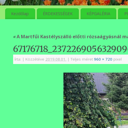
meg
Kezdőlap
ÉRDEKESSÉGEK
KÉPGALÉRIA
P
«
A Martfűi Kastélyszálló előtti rózsaágyásnál m
67176718_237226905632909
Írta:
|
Közzétéve
2019.08.01.
|
Teljes méret
960 × 720
pixel