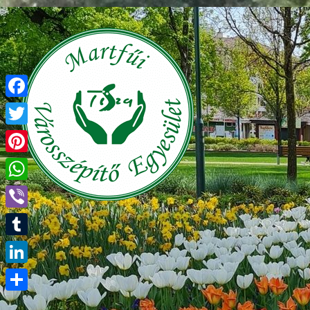
Facebook
Twitter
Pinterest
WhatsApp
Viber
Tumblr
LinkedIn
Ossza