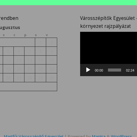
őrendben
Városszépítők Egyesület –
környezet rajzpályázat
augusztus
Videólejátszó
s
c
p
s
v
1
2
5
6
7
8
9
1
12
13
14
15
16
8
19
20
21
22
23
00:00
02:24
5
26
27
28
29
30
Martfűi Városszépítő Egyesület
| Powered by
Mantra
&
WordPress.