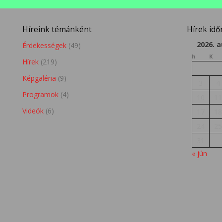
Híreink témánként
Hírek id
2026. 
Érdekességek
(49)
h
K
Hírek
(219)
Képgaléria
(9)
3
4
Programok
(4)
10
1
Videók
(6)
17
1
24
2
31
« jún