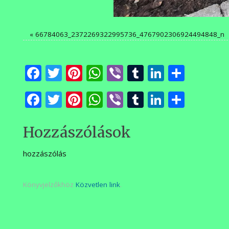
«
66784063_2372269322995736_4767902306924494848_n
Facebook
Twitter
Pinterest
WhatsApp
Viber
Tumblr
LinkedI
Ossza
meg
Facebook
Twitter
Pinterest
WhatsApp
Viber
Tumblr
LinkedI
Ossza
meg
Hozzászólások
hozzászólás
Könyvjelzőkhöz
Közvetlen link
.