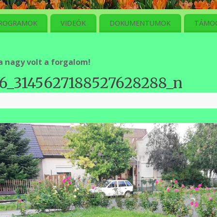
ROGRAMOK
VIDEÓK
DOKUMENTUMOK
TÁMO
a nagy volt a forgalom!
6_3145627188527628288_n