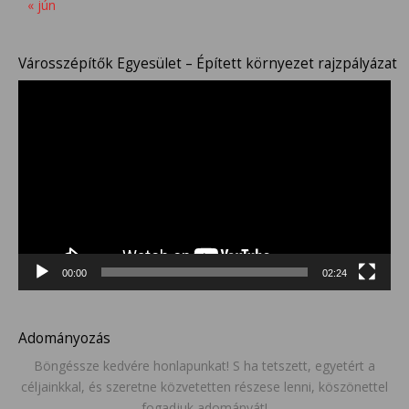
« jún
Városszépítők Egyesület – Épített környezet rajzpályázat
Videólejátszó
00:00
02:24
Adományozás
Böngéssze kedvére honlapunkat! S ha tetszett, egyetért a
céljainkkal, és szeretne közvetetten részese lenni, köszönettel
fogadjuk adományát!