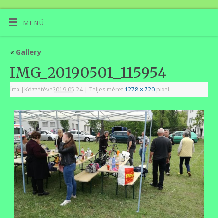
MENÜ
«
Gallery
IMG_20190501_115954
Írta:
|
Közzétéve
2019.05.24.
|
Teljes méret
1278 × 720
pixel