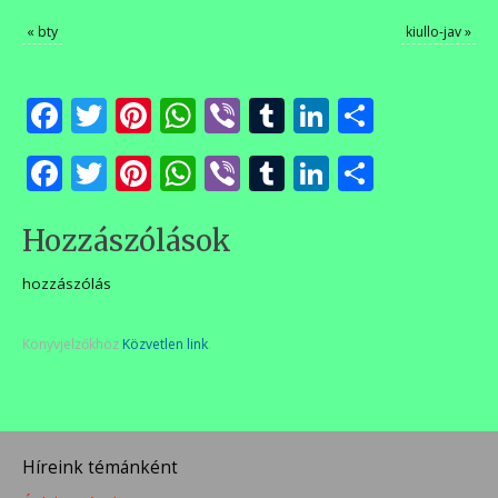
«
bty
kiullo-jav
»
Facebook
Twitter
Pinterest
WhatsApp
Viber
Tumblr
LinkedIn
Ossza
meg
Facebook
Twitter
Pinterest
WhatsApp
Viber
Tumblr
LinkedIn
Ossza
meg
Hozzászólások
hozzászólás
Könyvjelzőkhöz
Közvetlen link
.
Híreink témánként