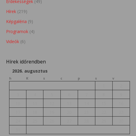
Érdekességek
(49)
Hírek
(219)
Képgaléria
(9)
Programok
(4)
Videók
(6)
Hírek időrendben
2026. augusztus
h
K
s
c
p
s
v
1
2
3
4
5
6
7
8
9
10
11
12
13
14
15
16
17
18
19
20
21
22
23
24
25
26
27
28
29
30
31