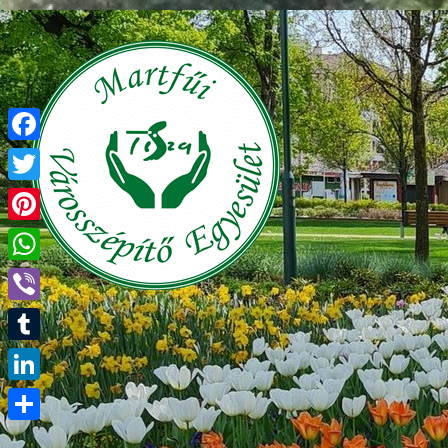
Facebook
Twitter
Pinterest
WhatsApp
Viber
Tumblr
LinkedIn
Ossza