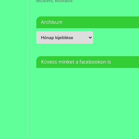
letölteni, elolvasni.
Archívum
Kövess minket a facebookon is