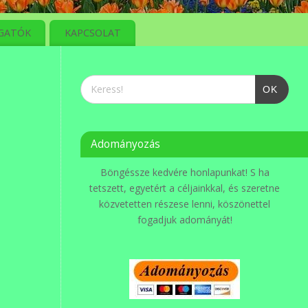
GATÓK
KAPCSOLAT
OK
Adományozás
Böngéssze kedvére honlapunkat! S ha
tetszett, egyetért a céljainkkal, és szeretne
közvetetten részese lenni, köszönettel
fogadjuk adományát!