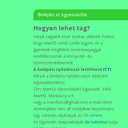
Belépés az egyesületbe
Hogyan lehet tag?
Várjuk tagjaink közé azokat, akiknek fontos,
hogy Martfű minél szebb legyen, és a
gyerekek megfelelő ismeretanyaggal
rendelkezzenek a környezet- és
természetvédelemről.
A belépési nyilatkozat letölthető
ITT!
Kérjük a Belépési nyilatkozatot eljuttatni
egyesületünkhöz.
Cím: Martfűi Városszépítő Egyesület. 5435.
Martfű. Munkácsy u.9.
vagy a martfuvsz@gmail.com e-mail címre.
Amennyiben nem áll módjában kinyomtatni,
úgy szívesen eljuttatjuk az Ön címére.
Az Egyesület Alapszabályát
ide kattintva
tudja