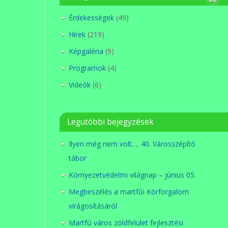
Érdekességek
(49)
Hírek
(219)
Képgaléria
(9)
Programok
(4)
Videók
(6)
Legutóbbi bejegyzések
Ilyen még nem volt…. 40. Városszépítő
tábor
Környezetvédelmi világnap – június 05.
Megbeszélés a martfűi Körforgalom
virágosításáról
Martfű város zöldfelület fejlesztési