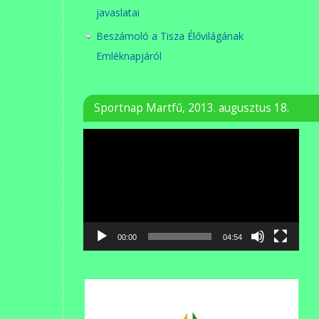
javaslatai
Beszámoló a Tisza Élővilágának
Emléknapjáról
Sportnap Martfű, 2013. augusztus 18.
Videólejátszó
00:00
04:54