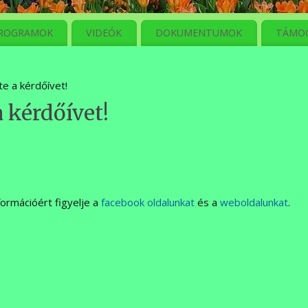
ROGRAMOK
VIDEÓK
DOKUMENTUMOK
TÁMO
te a kérdőívet!
 kérdőívet!
n
formációért figyelje a
facebook oldalunkat
és a
weboldalunkat
.
n