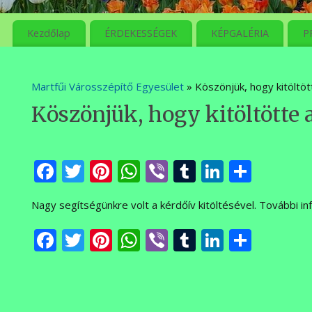
meg
Kezdőlap
ÉRDEKESSÉGEK
KÉPGALÉRIA
P
Martfűi Városszépítő Egyesület
» Köszönjük, hogy kitöltöt
Köszönjük, hogy kitöltötte a
Facebook
Twitter
Pinterest
WhatsApp
Viber
Tumblr
LinkedI
Ossza
meg
Nagy segítségünkre volt a kérdőív kitöltésével. További in
Facebook
Twitter
Pinterest
WhatsApp
Viber
Tumblr
LinkedI
Ossza
meg