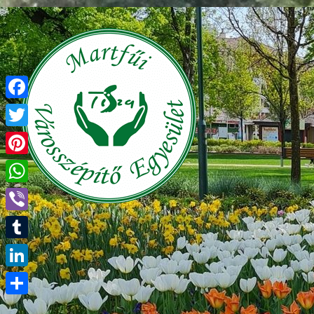
Facebook
Twitter
Pinterest
WhatsApp
Viber
Tumblr
LinkedIn
Ossza