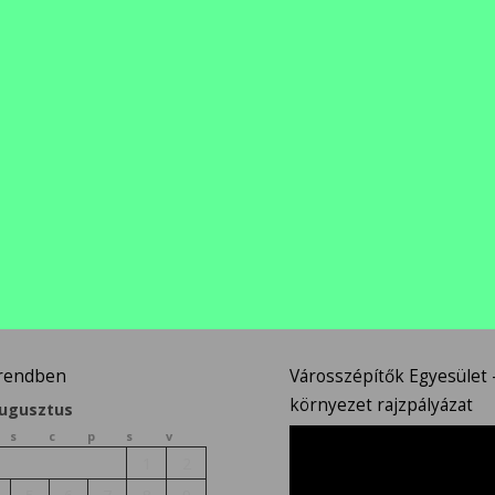
n
őrendben
Városszépítők Egyesület –
környezet rajzpályázat
augusztus
Videólejátszó
s
c
p
s
v
1
2