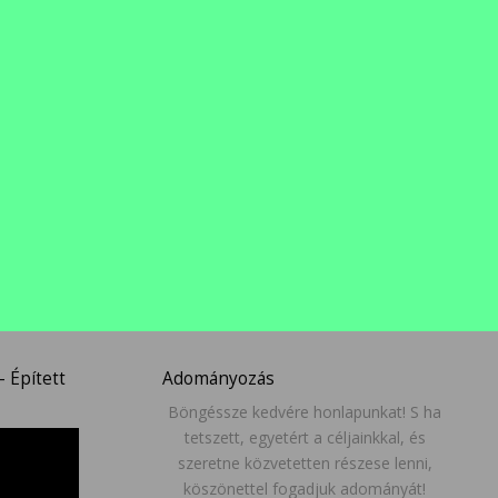
 Épített
Adományozás
Böngéssze kedvére honlapunkat! S ha
tetszett, egyetért a céljainkkal, és
szeretne közvetetten részese lenni,
köszönettel fogadjuk adományát!