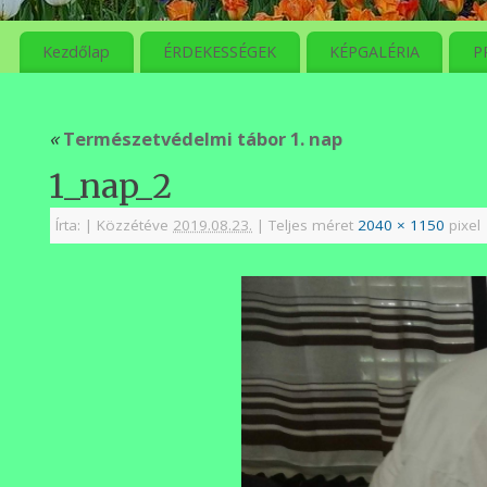
meg
Kezdőlap
ÉRDEKESSÉGEK
KÉPGALÉRIA
P
«
Természetvédelmi tábor 1. nap
1_nap_2
Írta:
|
Közzétéve
2019.08.23.
|
Teljes méret
2040 × 1150
pixel