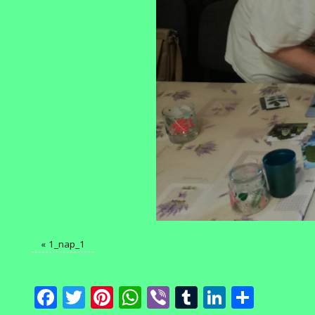
«
1_nap_1
Facebook
Twitter
Pinterest
WhatsApp
Viber
Tumblr
LinkedI
Ossza