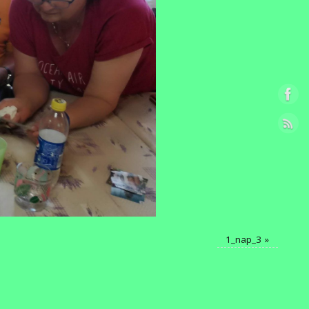
1_nap_3
»