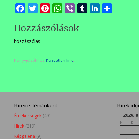
meg
Facebook
Twitter
Pinterest
WhatsApp
Viber
Tumblr
LinkedI
Ossza
meg
Hozzászólások
hozzászólás
Könyvjelzőkhöz
Közvetlen link
.
Híreink témánként
Hírek id
2026. 
Érdekességek
(49)
h
K
Hírek
(219)
Képgaléria
(9)