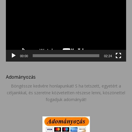
00:00
02:24
Adományozás
Böngéssze kedvére honlapunkat! S ha tetszett, egyetért a
céljainkkal, és szeretne közvetetten részese lenni, köszönettel
fogadjuk adományát!