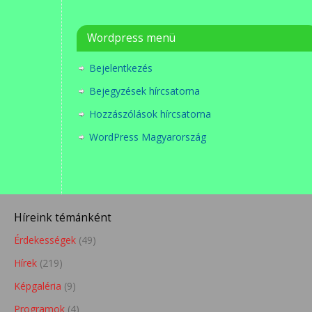
Wordpress menü
Bejelentkezés
Bejegyzések hírcsatorna
Hozzászólások hírcsatorna
WordPress Magyarország
Híreink témánként
Érdekességek
(49)
Hírek
(219)
Képgaléria
(9)
Programok
(4)