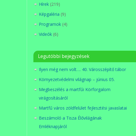
Hírek
(219)
Képgaléria
(9)
Programok
(4)
Videók
(6)
Legutóbbi bejegyzések
Ilyen még nem volt…. 40. Városszépítő tábor
Környezetvédelmi világnap – június 05.
Megbeszélés a martfűi Körforgalom
virágosításáról
Martfű város zöldfelület fejlesztési javaslatai
Beszámoló a Tisza Élővilágának
Emléknapjáról