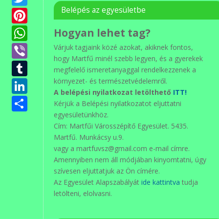
Pinterest
Belépés az egyesületbe
WhatsApp
Hogyan lehet tag?
Viber
Várjuk tagjaink közé azokat, akiknek fontos,
hogy Martfű minél szebb legyen, és a gyerekek
Tumblr
megfelelő ismeretanyaggal rendelkezzenek a
LinkedIn
környezet- és természetvédelemről.
A belépési nyilatkozat letölthető
ITT!
Ossza
Kérjük a Belépési nyilatkozatot eljuttatni
meg
egyesületünkhöz.
Cím: Martfűi Városszépítő Egyesület. 5435.
Martfű. Munkácsy u.9.
vagy a martfuvsz@gmail.com e-mail címre.
Amennyiben nem áll módjában kinyomtatni, úgy
szívesen eljuttatjuk az Ön címére.
Az Egyesület Alapszabályát
ide kattintva
tudja
letölteni, elolvasni.