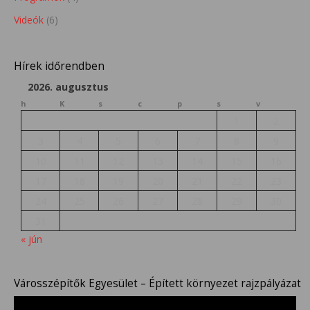
Videók
(6)
Hírek időrendben
2026. augusztus
h
K
s
c
p
s
v
1
2
3
4
5
6
7
8
9
10
11
12
13
14
15
16
17
18
19
20
21
22
23
24
25
26
27
28
29
30
31
« jún
Városszépítők Egyesület – Épített környezet rajzpályázat
Videólejátszó