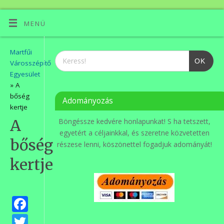
MENÜ
Martfűi
OK
Városszépítő
Egyesület
» A
bőség
Adományozás
kertje
A
Böngéssze kedvére honlapunkat! S ha tetszett,
egyetért a céljainkkal, és szeretne közvetetten
bőség
részese lenni, köszönettel fogadjuk adományát!
kertje
Facebook
Twitter