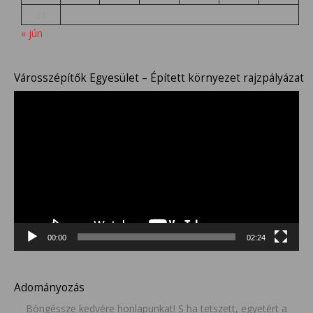
31
« jún
Városszépítők Egyesület – Épített környezet rajzpályázat
Videólejátszó
00:00
02:24
Adományozás
Böngéssze kedvére honlapunkat! S ha tetszett, egyetért a