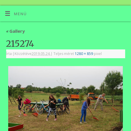
MENÜ
«
Gallery
215274
Írta:
|
Közzétéve
2019.05.24.
|
Teljes méret
1280 × 859
pixel