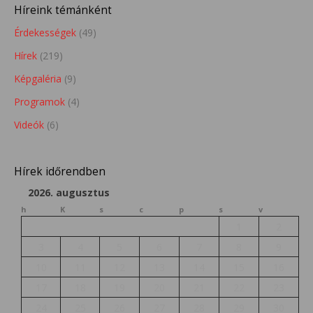
Híreink témánként
Érdekességek
(49)
Hírek
(219)
Képgaléria
(9)
Programok
(4)
Videók
(6)
Hírek időrendben
2026. augusztus
h
K
s
c
p
s
v
1
2
3
4
5
6
7
8
9
10
11
12
13
14
15
16
17
18
19
20
21
22
23
24
25
26
27
28
29
30