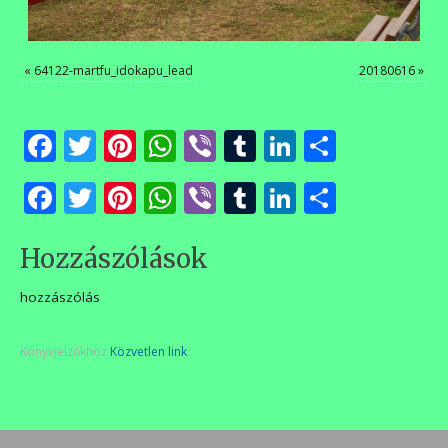
«
64122-martfu_idokapu_lead
20180616
»
Facebook
Twitter
Pinterest
WhatsApp
Viber
Tumblr
LinkedIn
Ossza
meg
Facebook
Twitter
Pinterest
WhatsApp
Viber
Tumblr
LinkedIn
Ossza
meg
Hozzászólások
hozzászólás
Könyvjelzőkhöz
Közvetlen link
.