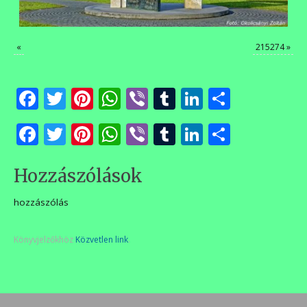
«
215274
»
Facebook
Twitter
Pinterest
WhatsApp
Viber
Tumblr
LinkedIn
Ossza
meg
Facebook
Twitter
Pinterest
WhatsApp
Viber
Tumblr
LinkedIn
Ossza
meg
Hozzászólások
hozzászólás
Könyvjelzőkhöz
Közvetlen link
.