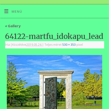
MENÜ
«
Gallery
64122-martfu_idokapu_lead
Írta:
|
Közzétéve
2019.05.24.
|
Teljes méret
530 × 353
pixel