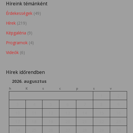
Híreink témánként
Érdekességek
(49)
Hírek
(219)
Képgaléria
(9)
Programok
(4)
Videók
(6)
Hírek időrendben
2026. augusztus
h
K
s
c
p
s
v
1
2
3
4
5
6
7
8
9
10
11
12
13
14
15
16
17
18
19
20
21
22
23
24
25
26
27
28
29
30