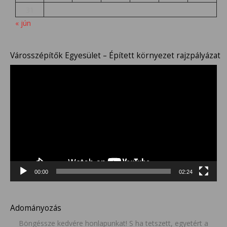
31
« jún
Városszépítők Egyesület – Épített környezet rajzpályázat
Videólejátszó
00:00
02:24
Adományozás
Böngéssze kedvére honlapunkat! S ha tetszett, egyetért a