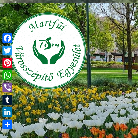
Facebook
Twitter
Pinterest
WhatsApp
Viber
Tumblr
LinkedIn
Ossza