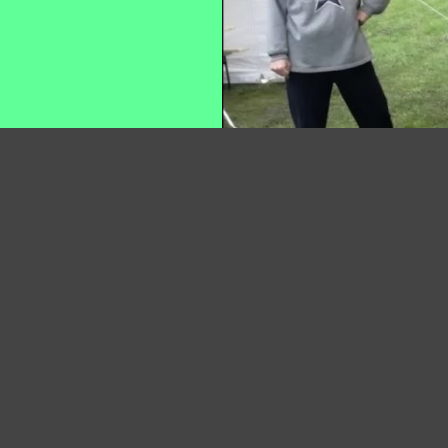
«
martfu_dsc2552_dxo
Facebook
Twitter
Pinterest
WhatsApp
Viber
Tumblr
LinkedI
Ossza