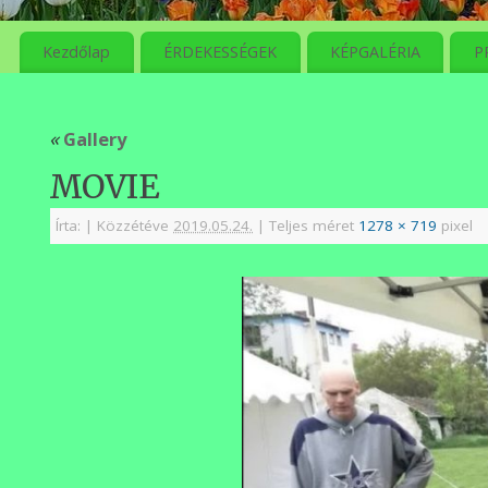
meg
Kezdőlap
ÉRDEKESSÉGEK
KÉPGALÉRIA
P
«
Gallery
MOVIE
Írta:
|
Közzétéve
2019.05.24.
|
Teljes méret
1278 × 719
pixel