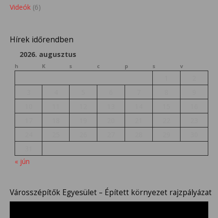
Videók
(6)
Hírek időrendben
2026. augusztus
h
K
s
c
p
s
v
1
2
3
4
5
6
7
8
9
10
11
12
13
14
15
16
17
18
19
20
21
22
23
24
25
26
27
28
29
30
31
« jún
Városszépítők Egyesület – Épített környezet rajzpályázat
Videólejátszó