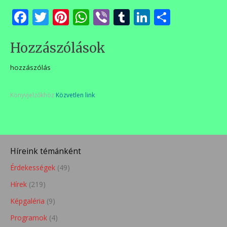
meg
Facebook
Twitter
Pinterest
WhatsApp
Viber
Tumblr
LinkedIn
Ossza
meg
Hozzászólások
hozzászólás
Könyvjelzőkhöz
Közvetlen link
.
Híreink témánként
Érdekességek
(49)
Hírek
(219)
Képgaléria
(9)
Programok
(4)