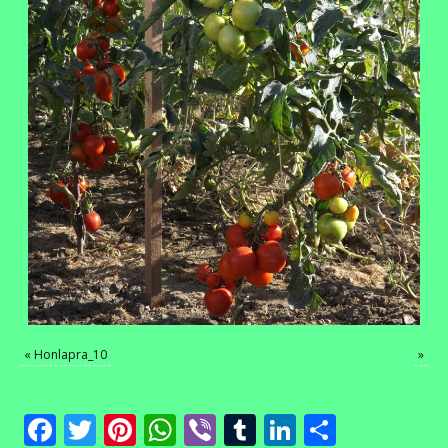
«
Honlapra_10
»
Facebook
Twitter
Pinterest
WhatsApp
Viber
Tumblr
LinkedIn
Ossza