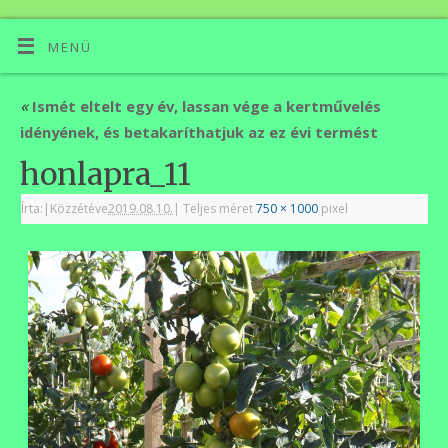
MENÜ
«
Ismét eltelt egy év, lassan vége a kertművelés
idényének, és betakaríthatjuk az ez évi termést
honlapra_11
Írta:
|
Közzétéve
2019.08.10.
|
Teljes méret
750 × 1000
pixel