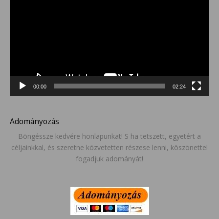
00:00
02:24
Adományozás
Böngéssze kedvére honlapunkat! S ha tetszett, egyetért a
céljainkkal, és szeretne közvetetten részese lenni, köszönettel
fogadjuk adományát!