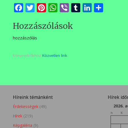
meg
Facebook
Twitter
Pinterest
WhatsApp
Viber
Tumblr
LinkedI
Ossza
meg
Hozzászólások
hozzászólás
Könyvjelzőkhöz
Közvetlen link
.
Híreink témánként
Hírek id
2026. 
Érdekességek
(49)
h
K
Hírek
(219)
Képgaléria
(9)