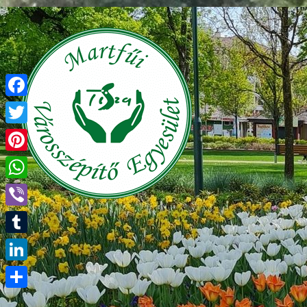
Facebook
Twitter
Pinterest
WhatsApp
Viber
Tumblr
LinkedIn
Ossza