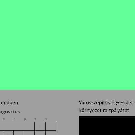
n
őrendben
Városszépítők Egyesület –
környezet rajzpályázat
augusztus
Videólejátszó
s
c
p
s
v
1
2