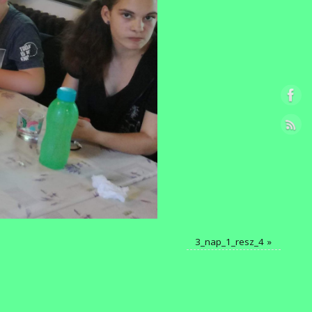
3_nap_1_resz_4
»