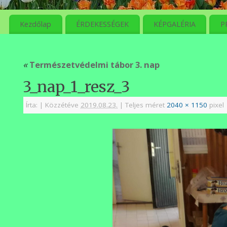
meg
Kezdőlap
ÉRDEKESSÉGEK
KÉPGALÉRIA
P
«
Természetvédelmi tábor 3. nap
3_nap_1_resz_3
Írta:
|
Közzétéve
2019.08.23.
|
Teljes méret
2040 × 1150
pixel