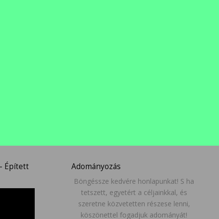
 Épített
Adományozás
Böngéssze kedvére honlapunkat! S ha
tetszett, egyetért a céljainkkal, és
szeretne közvetetten részese lenni,
köszönettel fogadjuk adományát!