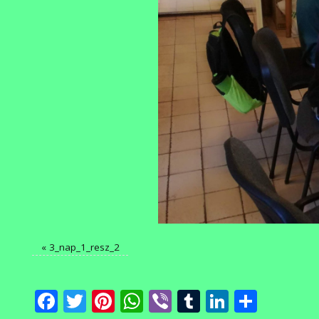
«
3_nap_1_resz_2
Facebook
Twitter
Pinterest
WhatsApp
Viber
Tumblr
LinkedI
Ossza