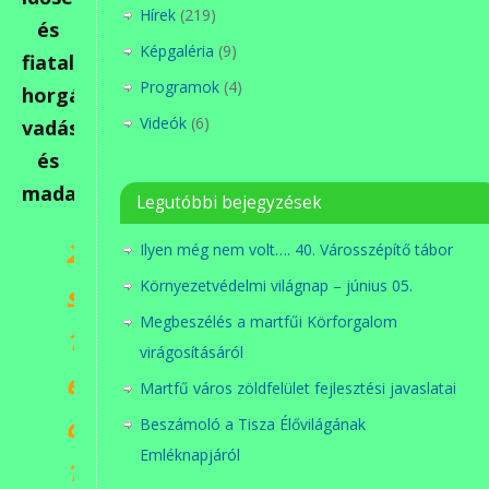
Hírek
(219)
és
Képgaléria
(9)
fiatalt,
Programok
(4)
horgászt,
Videók
(6)
vadászt
és
madarászt
Legutóbbi bejegyzések
2019.
Ilyen még nem volt…. 40. Városszépítő tábor
Környezetvédelmi világnap – június 05.
szeptember
Megbeszélés a martfűi Körforgalom
12.-
virágosításáról
én
Martfű város zöldfelület fejlesztési javaslatai
csütörtökön
Beszámoló a Tisza Élővilágának
Emléknapjáról
16