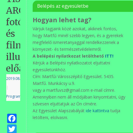
Belépés az egyesületbe
ARCAI
Hogyan lehet tag?
fotókkal
Várjuk tagjaink közé azokat, akiknek fontos,
és
hogy Martfű minél szebb legyen, és a gyerekek
filmekkel
megfelelő ismeretanyaggal rendelkezzenek a
környezet- és természetvédelemről.
illusztrált
A belépési nyilatkozat letölthető
ITT!
Kérjük a Belépési nyilatkozatot eljuttatni
előadás
egyesületünkhöz.
Cím: Martfűi Városszépítő Egyesület. 5435.
2019.08.28.
Martfű. Munkácsy u.9.
|
vagy a martfuvsz@gmail.com e-mail címre.
Programok
Amennyiben nem áll módjában kinyomtatni, úgy
szívesen eljuttatjuk az Ön címére.
Az Egyesület Alapszabályát
ide kattintva
tudja
Facebook
letölteni, elolvasni.
Twitter