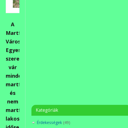
A
Martfűi
Városszépítő
Egyesület
szeretettel
vár
minden
martfűi
és
nem
martfűi
Kategóriák
lakost,
Érdekességek
(49)
időset