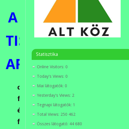
A
TISZA
Statisztika
ARCAI
Online Visitors:
0
Today's Views:
0
című
Mai látogatók:
0
Yesterday's Views:
2
fotókkal
Tegnapi látogatók:
1
és
Total Views:
250 462
filmekkel
Összes látogató:
44 680