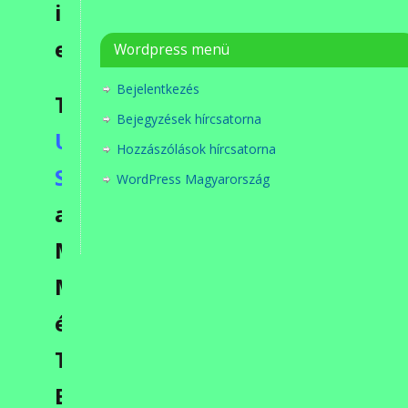
illusztrált
előadására.
Wordpress menü
Bejelentkezés
Társelőadó:
Bejegyzések hírcsatorna
Urbán
Hozzászólások hírcsatorna
Sándor
WordPress Magyarország
a
Magyar
Madártani
és
Természetvédelmi
Egyesület