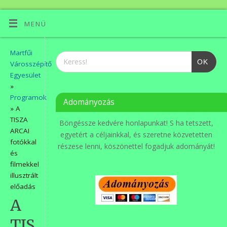
MENÜ
Martfűi
OK
Városszépítő
Egyesület
»
Programok
Adományozás
» A
TISZA
Böngéssze kedvére honlapunkat! S ha tetszett,
ARCAI
egyetért a céljainkkal, és szeretne közvetetten
fotókkal
részese lenni, köszönettel fogadjuk adományát!
és
filmekkel
illusztrált
előadás
A
TISZA