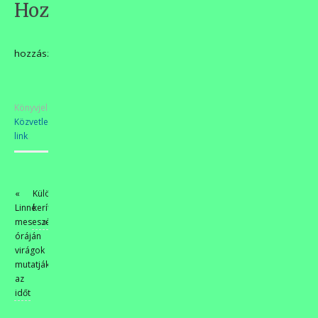
Hozzászólások
hozzászólás
Könyvjelzőkhöz
Közvetlen
link
.
«
Különleges
Linné
kerítés
meseszép
»
óráján
virágok
mutatják
az
időt