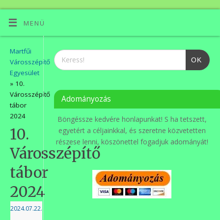
MENÜ
Martfűi
OK
Városszépítő
Egyesület
» 10.
Városszépítő
Adományozás
tábor
2024
Böngéssze kedvére honlapunkat! S ha tetszett,
10.
egyetért a céljainkkal, és szeretne közvetetten
részese lenni, köszönettel fogadjuk adományát!
Városszépítő
tábor
2024
2024.07.22.