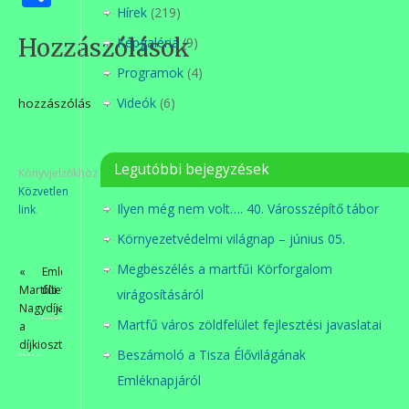
meg
Hírek
(219)
Hozzászólások
Képgaléria
(9)
Programok
(4)
Videók
(6)
hozzászólás
Legutóbbi bejegyzések
Könyvjelzőkhöz
Közvetlen
Ilyen még nem volt…. 40. Városszépítő tábor
link
.
Környezetvédelmi világnap – június 05.
Megbeszélés a martfűi Körforgalom
«
Emlékfa
Martfűi
ültetés
virágosításáról
Nagydíjas
»
Martfű város zöldfelület fejlesztési javaslatai
a
díjkiosztón!
Beszámoló a Tisza Élővilágának
Emléknapjáról