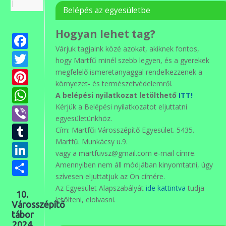
|
Belépés az egyesületbe
Hogyan lehet tag?
Facebook
Várjuk tagjaink közé azokat, akiknek fontos,
Twitter
hogy Martfű minél szebb legyen, és a gyerekek
Pinterest
megfelelő ismeretanyaggal rendelkezzenek a
környezet- és természetvédelemről.
WhatsApp
A belépési nyilatkozat letölthető
ITT!
Kérjük a Belépési nyilatkozatot eljuttatni
Viber
egyesületünkhöz.
Tumblr
Cím: Martfűi Városszépítő Egyesület. 5435.
Martfű. Munkácsy u.9.
LinkedIn
vagy a martfuvsz@gmail.com e-mail címre.
Ossza
Amennyiben nem áll módjában kinyomtatni, úgy
szívesen eljuttatjuk az Ön címére.
meg
Az Egyesület Alapszabályát
ide kattintva
tudja
10.
letölteni, elolvasni.
Városszépítő
tábor
2024