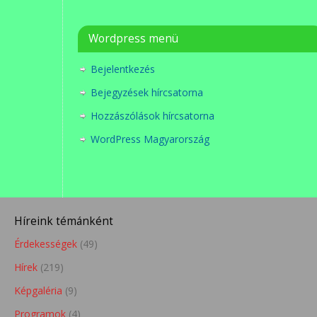
Wordpress menü
Bejelentkezés
Bejegyzések hírcsatorna
Hozzászólások hírcsatorna
WordPress Magyarország
Híreink témánként
Érdekességek
(49)
Hírek
(219)
Képgaléria
(9)
Programok
(4)