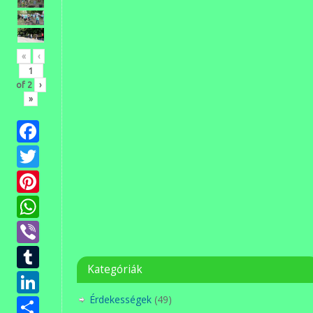
«
‹
of
2
›
»
Facebook
Twitter
Pinterest
WhatsApp
Viber
Tumblr
Kategóriák
LinkedIn
Ossza
Érdekességek
(49)