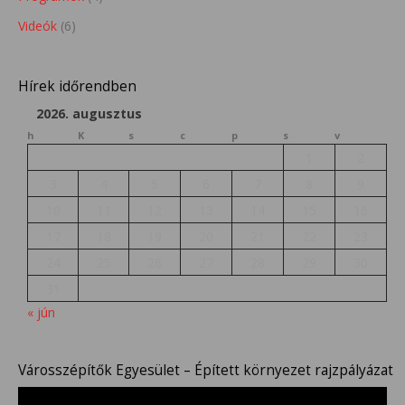
Videók
(6)
Hírek időrendben
2026. augusztus
h
K
s
c
p
s
v
1
2
3
4
5
6
7
8
9
10
11
12
13
14
15
16
17
18
19
20
21
22
23
24
25
26
27
28
29
30
31
« jún
Városszépítők Egyesület – Épített környezet rajzpályázat
Videólejátszó