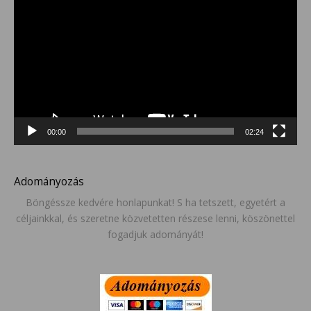
00:00
02:24
Adományozás
Böngéssze kedvére honlapunkat! S ha tetszett, egyetért a
céljainkkal, és szeretne közvetetten részese lenni, köszönettel
fogadjuk adományát!