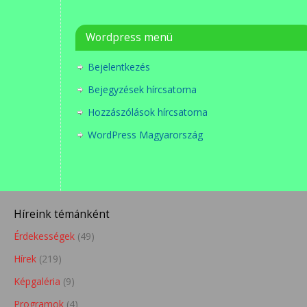
Wordpress menü
Bejelentkezés
Bejegyzések hírcsatorna
Hozzászólások hírcsatorna
WordPress Magyarország
Híreink témánként
Érdekességek
(49)
Hírek
(219)
Képgaléria
(9)
Programok
(4)