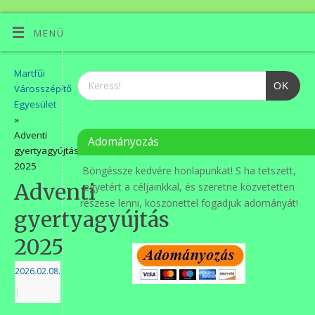
MENÜ
Martfűi
OK
Városszépítő
Egyesület
»
Adventi
Adományozás
gyertyagyújtás
2025
Böngéssze kedvére honlapunkat! S ha tetszett,
Adventi
egyetért a céljainkkal, és szeretne közvetetten
részese lenni, köszönettel fogadjuk adományát!
gyertyagyújtás
2025
2026.02.08.
|