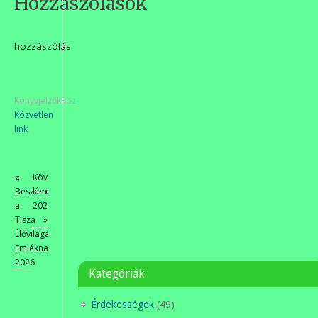
Hozzászólások
hozzászólás
Könyvjelzőkhöz
Közvetlen
link
.
«
Kövér
Beszámoló
kereszt
a
2025
Tisza
»
Élővilágának
Emléknapjáról
2026
Kategóriák
Érdekességek
(49)