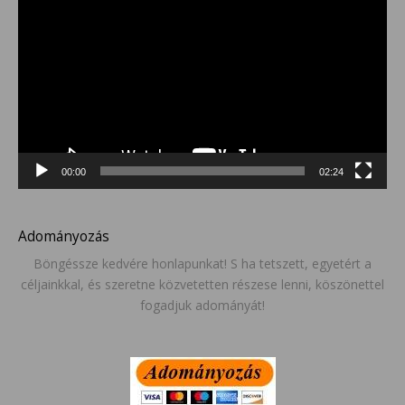
00:00
02:24
Adományozás
Böngéssze kedvére honlapunkat! S ha tetszett, egyetért a
céljainkkal, és szeretne közvetetten részese lenni, köszönettel
fogadjuk adományát!