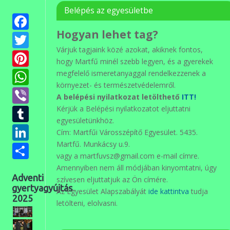
Belépés az egyesületbe
Facebook
Hogyan lehet tag?
Twitter
Várjuk tagjaink közé azokat, akiknek fontos,
Pinterest
hogy Martfű minél szebb legyen, és a gyerekek
WhatsApp
megfelelő ismeretanyaggal rendelkezzenek a
környezet- és természetvédelemről.
Viber
A belépési nyilatkozat letölthető
ITT!
Tumblr
Kérjük a Belépési nyilatkozatot eljuttatni
egyesületünkhöz.
LinkedIn
Cím: Martfűi Városszépítő Egyesület. 5435.
Martfű. Munkácsy u.9.
Ossza
vagy a martfuvsz@gmail.com e-mail címre.
meg
Amennyiben nem áll módjában kinyomtatni, úgy
Adventi
szívesen eljuttatjuk az Ön címére.
gyertyagyújtás
Az Egyesület Alapszabályát
ide kattintva
tudja
2025
letölteni, elolvasni.