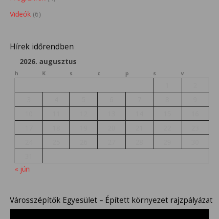
Videók
(6)
Hírek időrendben
2026. augusztus
h
K
s
c
p
s
v
1
2
3
4
5
6
7
8
9
10
11
12
13
14
15
16
17
18
19
20
21
22
23
24
25
26
27
28
29
30
31
« jún
Városszépítők Egyesület – Épített környezet rajzpályázat
Videólejátszó