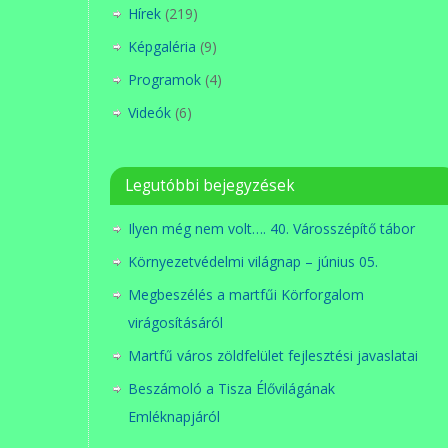
Hírek
(219)
Képgaléria
(9)
Programok
(4)
Videók
(6)
Legutóbbi bejegyzések
Ilyen még nem volt…. 40. Városszépítő tábor
Környezetvédelmi világnap – június 05.
Megbeszélés a martfűi Körforgalom
virágosításáról
Martfű város zöldfelület fejlesztési javaslatai
Beszámoló a Tisza Élővilágának
Emléknapjáról