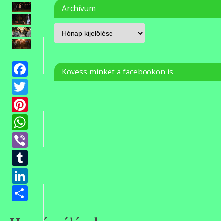
Archívum
Facebook
Kövess minket a facebookon is
Twitter
Pinterest
WhatsApp
Viber
Tumblr
LinkedIn
Ossza
meg