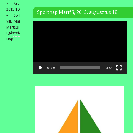
«
Arany
2015.10.10
Fácán
Sportnap Martfű, 2013. augusztus 18.
–
Sörfesztivál
VIII.
Martfű
Videólejátszó
Martfűi
2015
Egészségmegőrző
»
Nap
00:00
04:54