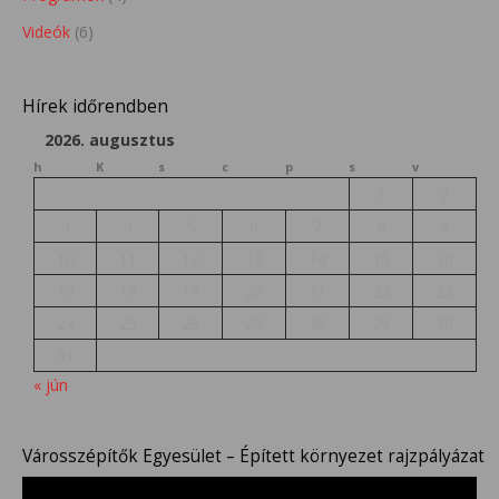
Videók
(6)
Hírek időrendben
2026. augusztus
h
K
s
c
p
s
v
1
2
3
4
5
6
7
8
9
10
11
12
13
14
15
16
17
18
19
20
21
22
23
24
25
26
27
28
29
30
31
« jún
Városszépítők Egyesület – Épített környezet rajzpályázat
Videólejátszó