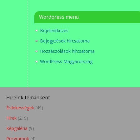
Wordpress menü
Bejelentkezés
Bejegyzések hírcsatorna
Hozzászólások hírcsatorna
WordPress Magyarország
Híreink témánként
Érdekességek
(49)
Hírek
(219)
Képgaléria
(9)
Programok
(4)