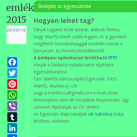
emlékezés
Belépés az egyesületbe
2015
Hogyan lehet tag?
Várjuk tagjaink közé azokat, akiknek fontos,
2019.07.16.
hogy Martfű minél szebb legyen, és a gyerekek
|
megfelelő ismeretanyaggal rendelkezzenek a
környezet- és természetvédelemről.
A belépési nyilatkozat letölthető
ITT!
Facebook
Kérjük a Belépési nyilatkozatot eljuttatni
Twitter
egyesületünkhöz.
Cím: Martfűi Városszépítő Egyesület. 5435.
Pinterest
Martfű. Munkácsy u.9.
WhatsApp
vagy a martfuvsz@gmail.com e-mail címre.
Amennyiben nem áll módjában kinyomtatni, úgy
Viber
szívesen eljuttatjuk az Ön címére.
Tumblr
Az Egyesület Alapszabályát
ide kattintva
tudja
letölteni, elolvasni.
LinkedIn