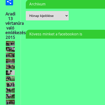
Ossza
Archívum
meg
Aradi
13
vértanúra
való
emlékezés
Kövess minket a facebookon is
2015