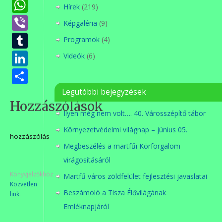
WhatsApp
Hírek
(219)
Viber
Képgaléria
(9)
Tumblr
Programok
(4)
LinkedIn
Videók
(6)
Ossza
meg
Legutóbbi bejegyzések
Hozzászólások
Ilyen még nem volt…. 40. Városszépítő tábor
Környezetvédelmi világnap – június 05.
hozzászólás
Megbeszélés a martfűi Körforgalom
virágosításáról
Könyvjelzőkhöz
Martfű város zöldfelület fejlesztési javaslatai
Közvetlen
Beszámoló a Tisza Élővilágának
link
.
Emléknapjáról