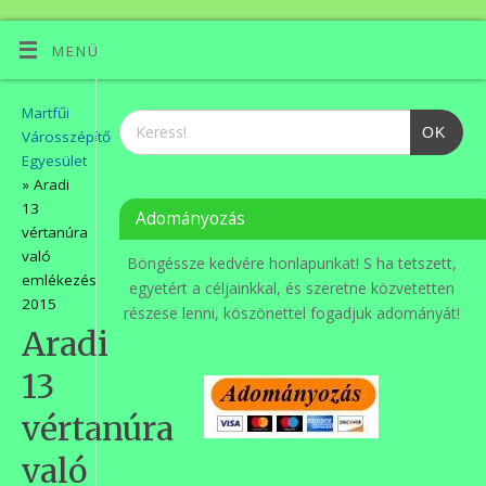
MENÜ
Martfűi
OK
Városszépítő
Egyesület
» Aradi
13
Adományozás
vértanúra
való
Böngéssze kedvére honlapunkat! S ha tetszett,
emlékezés
egyetért a céljainkkal, és szeretne közvetetten
2015
részese lenni, köszönettel fogadjuk adományát!
Aradi
13
vértanúra
való