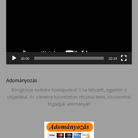
00:00
02:24
Adományozás
Böngéssze kedvére honlapunkat! S ha tetszett, egyetért a
céljainkkal, és szeretne közvetetten részese lenni, köszönettel
fogadjuk adományát!