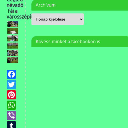
Archívum
névadó
fái a
városszépítőktől
Kövess minket a facebookon is
Facebook
Twitter
Pinterest
WhatsApp
Viber
Tumblr