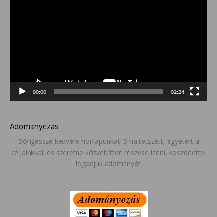
00:00
02:24
Adományozás
Böngéssze kedvére honlapunkat! S ha tetszett, egyetért a
céljainkkal, és szeretne közvetetten részese lenni, köszönettel
fogadjuk adományát!