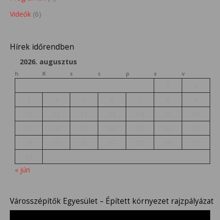
Videók
(6)
Hírek időrendben
2026. augusztus
h
K
s
c
p
s
v
1
2
3
4
5
6
7
8
9
10
11
12
13
14
15
16
17
18
19
20
21
22
23
24
25
26
27
28
29
30
31
« jún
Városszépítők Egyesület – Épített környezet rajzpályázat
Videólejátszó