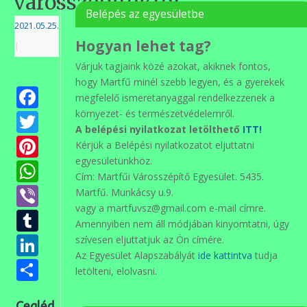
városszépítőktől
Belépés az egyesületbe
2021.05.25.
Hogyan lehet tag?
|
Várjuk tagjaink közé azokat, akiknek fontos,
hogy Martfű minél szebb legyen, és a gyerekek
Facebook
megfelelő ismeretanyaggal rendelkezzenek a
Twitter
környezet- és természetvédelemről.
A belépési nyilatkozat letölthető
ITT!
Pinterest
Kérjük a Belépési nyilatkozatot eljuttatni
egyesületünkhöz.
WhatsApp
Cím: Martfűi Városszépítő Egyesület. 5435.
Viber
Martfű. Munkácsy u.9.
vagy a martfuvsz@gmail.com e-mail címre.
Tumblr
Amennyiben nem áll módjában kinyomtatni, úgy
LinkedIn
szívesen eljuttatjuk az Ön címére.
Az Egyesület Alapszabályát
ide kattintva
tudja
Ossza
letölteni, elolvasni.
meg
Cegléd