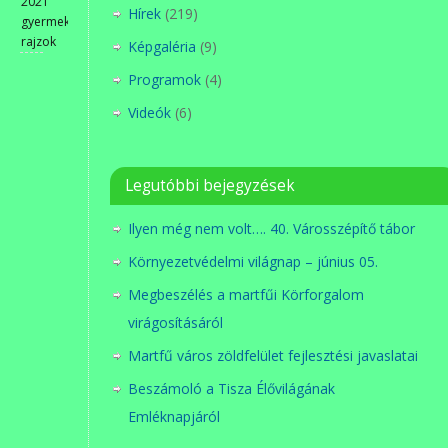
2021
Hírek
(219)
gyermek
rajzok
Képgaléria
(9)
Programok
(4)
Videók
(6)
Legutóbbi bejegyzések
Ilyen még nem volt…. 40. Városszépítő tábor
Környezetvédelmi világnap – június 05.
Megbeszélés a martfűi Körforgalom
virágosításáról
Martfű város zöldfelület fejlesztési javaslatai
Beszámoló a Tisza Élővilágának
Emléknapjáról