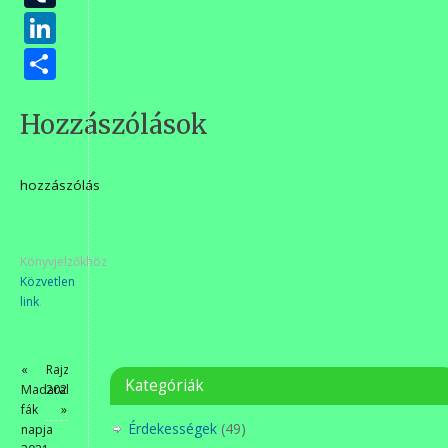
LinkedIn
Ossza
meg
Hozzászólások
hozzászólás
Könyvjelzőkhöz
Közvetlen
link
.
«
Rajzpályázat
Kategóriák
Madarak
2021
fák
»
Érdekességek
(49)
napja