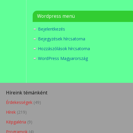
Wordpress menü
Bejelentkezés
Bejegyzések hírcsatorna
Hozzászólások hírcsatorna
WordPress Magyarország
Híreink témánként
Érdekességek
(49)
Hírek
(219)
Képgaléria
(9)
Programok
(4)