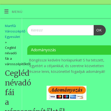
MENÜ
Martfűi
OK
Városszépítő
Egyesület
»
Cegléd
Adományozás
névadó
fái a
Böngéssze kedvére honlapunkat! S ha tetszett,
városszépítőktől
egyetért a céljainkkal, és szeretne közvetetten
Cegléd
részese lenni, köszönettel fogadjuk adományát!
névadó
fái
a