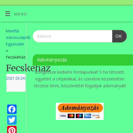
MENÜ
Martfűi
OK
Városszépítő
Egyesület
»
Fecskeház
Adományozás
Fecskeház
Böngéssze kedvére honlapunkat! S ha tetszett,
2021.03.24.
egyetért a céljainkkal, és szeretne közvetetten
részese lenni, köszönettel fogadjuk adományát!
|
Facebook
Twitter
Pinterest