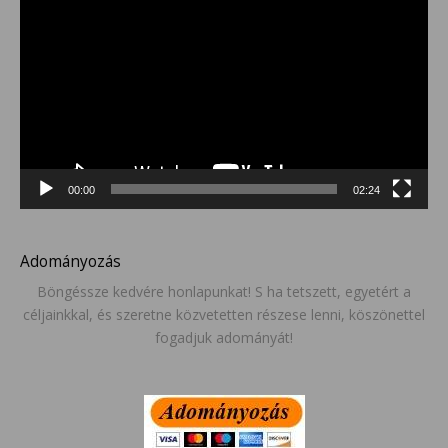
00:00
02:24
Adományozás
Böngéssze kedvére honlapunkat! S ha tetszett, egyetért a
céljainkkal, és szeretne közvetetten részese lenni, köszönettel
fogadjuk adományát!