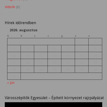
Videók
(6)
Hírek időrendben
2026. augusztus
h
K
s
c
p
s
v
1
2
3
4
5
6
7
8
9
10
11
12
13
14
15
16
17
18
19
20
21
22
23
24
25
26
27
28
29
30
31
« jún
Városszépítők Egyesület – Épített környezet rajzpályázat
Videólejátszó