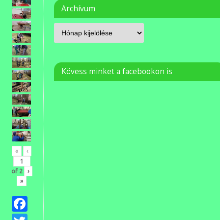
Archívum
Kövess minket a facebookon is
«
‹
of
2
›
»
Facebook