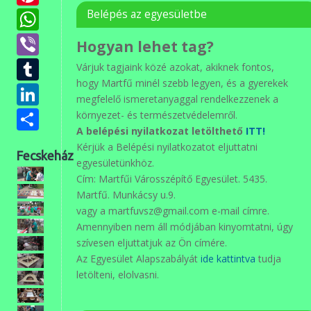
WhatsApp
Belépés az egyesületbe
Viber
Hogyan lehet tag?
Tumblr
Várjuk tagjaink közé azokat, akiknek fontos,
hogy Martfű minél szebb legyen, és a gyerekek
LinkedIn
megfelelő ismeretanyaggal rendelkezzenek a
Ossza
környezet- és természetvédelemről.
A belépési nyilatkozat letölthető
ITT!
meg
Kérjük a Belépési nyilatkozatot eljuttatni
Fecskeház
egyesületünkhöz.
Cím: Martfűi Városszépítő Egyesület. 5435.
Martfű. Munkácsy u.9.
vagy a martfuvsz@gmail.com e-mail címre.
Amennyiben nem áll módjában kinyomtatni, úgy
szívesen eljuttatjuk az Ön címére.
Az Egyesület Alapszabályát
ide kattintva
tudja
letölteni, elolvasni.