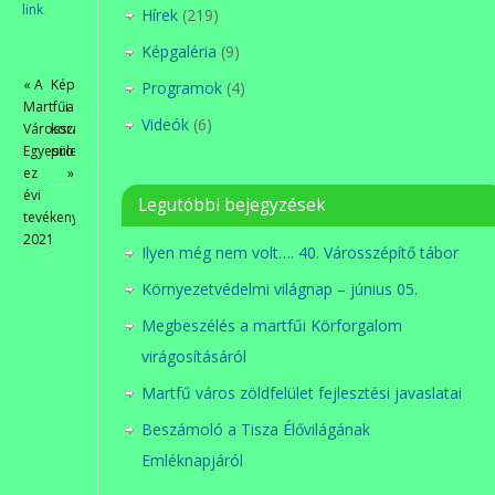
link
.
Hírek
(219)
Képgaléria
(9)
«
A
Képek
Programok
(4)
Martfűi
a
Videók
(6)
Városszépítő
korábbi
Egyesület
programokból
ez
»
évi
Legutóbbi bejegyzések
tevékenységéről
2021
Ilyen még nem volt…. 40. Városszépítő tábor
Környezetvédelmi világnap – június 05.
Megbeszélés a martfűi Körforgalom
virágosításáról
Martfű város zöldfelület fejlesztési javaslatai
Beszámoló a Tisza Élővilágának
Emléknapjáról