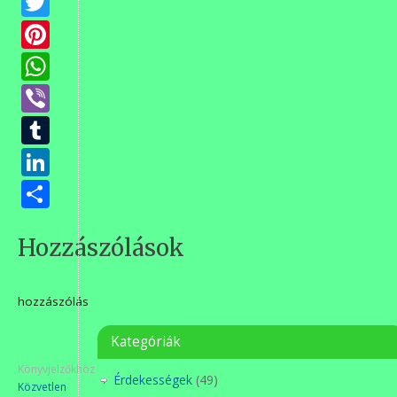
Twitter
Pinterest
WhatsApp
Viber
Tumblr
LinkedIn
Ossza
meg
Hozzászólások
hozzászólás
Kategóriák
Könyvjelzőkhöz
Érdekességek
(49)
Közvetlen