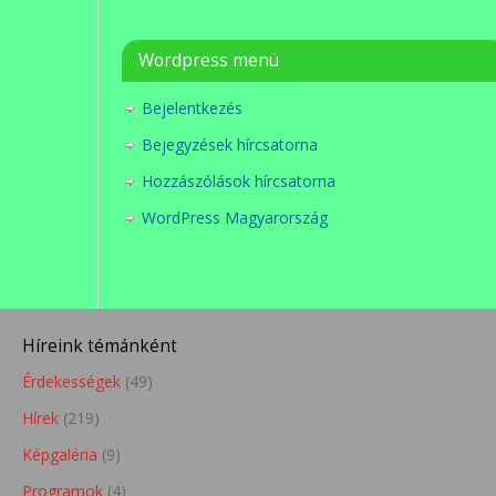
Wordpress menü
Bejelentkezés
Bejegyzések hírcsatorna
Hozzászólások hírcsatorna
WordPress Magyarország
Híreink témánként
Érdekességek
(49)
Hírek
(219)
Képgaléria
(9)
Programok
(4)