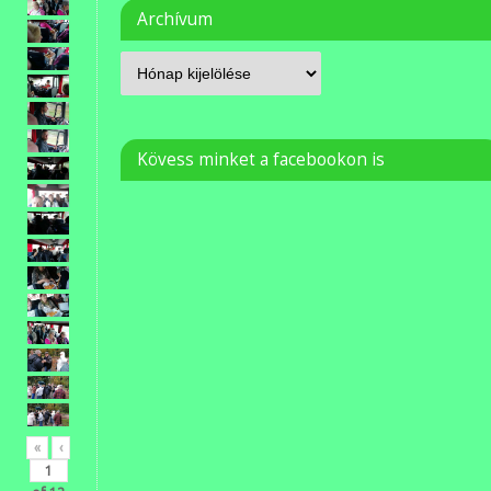
Archívum
Kövess minket a facebookon is
«
‹