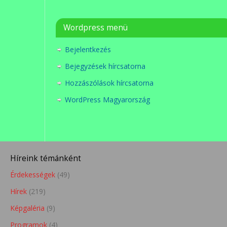
Wordpress menü
Bejelentkezés
Bejegyzések hírcsatorna
Hozzászólások hírcsatorna
WordPress Magyarország
Híreink témánként
Érdekességek
(49)
Hírek
(219)
Képgaléria
(9)
Programok
(4)