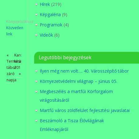
Hírek
(219)
Képgaléria
(9)
Könyvjelzőkhöz
Programok
(4)
Közvetlen
link
.
Videók
(6)
«
Karcagi
Legutóbbi bejegyzések
Természetvédelmi
kirándulás
tábor
2019
Ilyen még nem volt…. 40. Városszépítő tábor
záró
»
napja
Környezetvédelmi világnap – június 05.
Megbeszélés a martfűi Körforgalom
virágosításáról
Martfű város zöldfelület fejlesztési javaslatai
Beszámoló a Tisza Élővilágának
Emléknapjáról