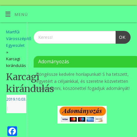
MENÜ
Martfűi
OK
Városszépítő
Egyesület
»
Karcagi
Adományozás
kirándulás
Karcagi
Böngéssze kedvére honlapunkat! S ha tetszett,
egyetért a céljainkkal, és szeretne közvetetten
kirándulás
részese lenni, köszönettel fogadjuk adományát!
2019.10.03.
|
Facebook