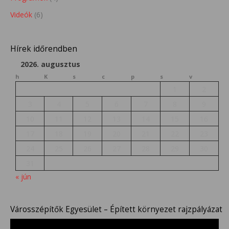
Videók
(6)
Hírek időrendben
2026. augusztus
h
K
s
c
p
s
v
1
2
3
4
5
6
7
8
9
10
11
12
13
14
15
16
17
18
19
20
21
22
23
24
25
26
27
28
29
30
31
« jún
Városszépítők Egyesület – Épített környezet rajzpályázat
Videólejátszó