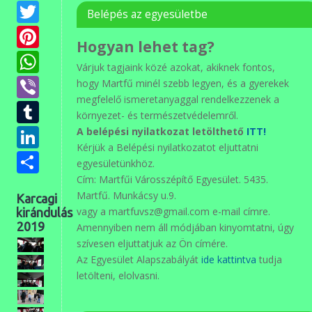
Twitter
Belépés az egyesületbe
Pinterest
Hogyan lehet tag?
WhatsApp
Várjuk tagjaink közé azokat, akiknek fontos,
Viber
hogy Martfű minél szebb legyen, és a gyerekek
megfelelő ismeretanyaggal rendelkezzenek a
Tumblr
környezet- és természetvédelemről.
LinkedIn
A belépési nyilatkozat letölthető
ITT!
Kérjük a Belépési nyilatkozatot eljuttatni
Ossza
egyesületünkhöz.
meg
Cím: Martfűi Városszépítő Egyesület. 5435.
Martfű. Munkácsy u.9.
Karcagi
vagy a martfuvsz@gmail.com e-mail címre.
kirándulás
2019
Amennyiben nem áll módjában kinyomtatni, úgy
szívesen eljuttatjuk az Ön címére.
Az Egyesület Alapszabályát
ide kattintva
tudja
letölteni, elolvasni.