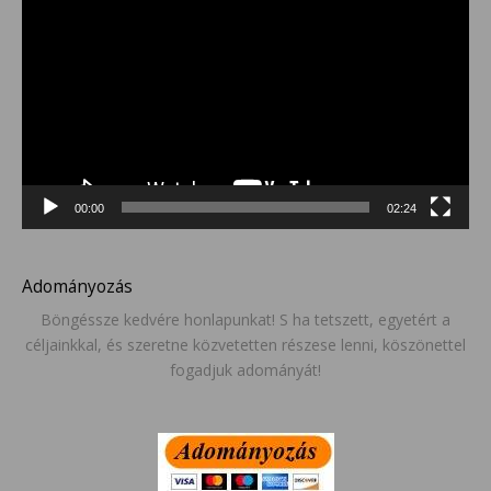
00:00
02:24
Adományozás
Böngéssze kedvére honlapunkat! S ha tetszett, egyetért a
céljainkkal, és szeretne közvetetten részese lenni, köszönettel
fogadjuk adományát!