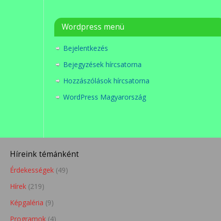
Wordpress menü
Bejelentkezés
Bejegyzések hírcsatorna
Hozzászólások hírcsatorna
WordPress Magyarország
Híreink témánként
Érdekességek
(49)
Hírek
(219)
Képgaléria
(9)
Programok
(4)