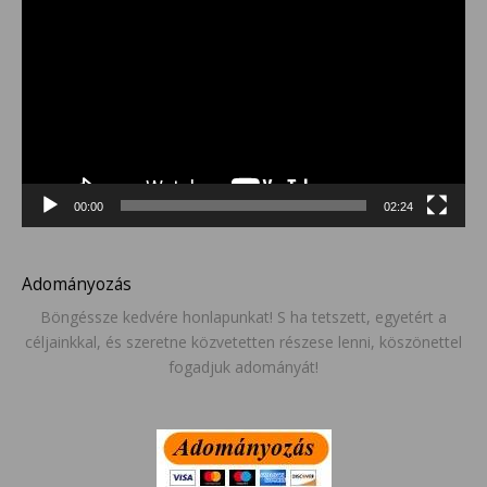
00:00
02:24
Adományozás
Böngéssze kedvére honlapunkat! S ha tetszett, egyetért a
céljainkkal, és szeretne közvetetten részese lenni, köszönettel
fogadjuk adományát!