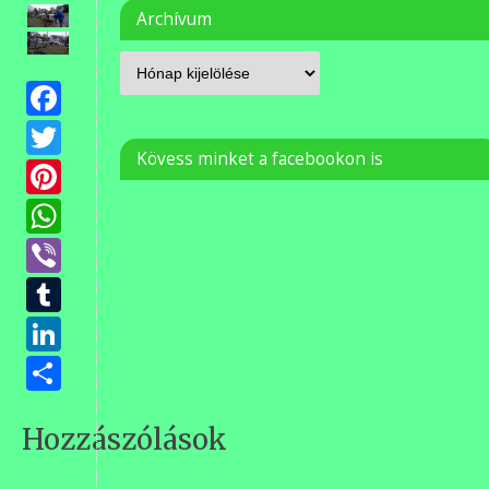
Archívum
Facebook
Twitter
Kövess minket a facebookon is
Pinterest
WhatsApp
Viber
Tumblr
LinkedIn
Ossza
meg
Hozzászólások