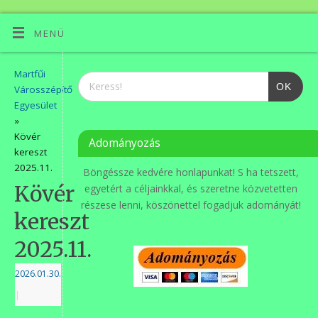
MENÜ
Martfűi
OK
Városszépítő
Egyesület
»
Kövér
Adományozás
kereszt
2025.11.
Böngéssze kedvére honlapunkat! S ha tetszett,
Kövér
egyetért a céljainkkal, és szeretne közvetetten
részese lenni, köszönettel fogadjuk adományát!
kereszt
2025.11.
2026.01.30.
|