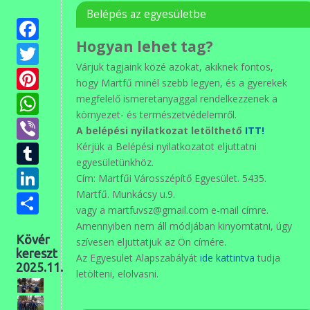
Belépés az egyesületbe
Facebook
Hogyan lehet tag?
Twitter
Várjuk tagjaink közé azokat, akiknek fontos,
Pinterest
hogy Martfű minél szebb legyen, és a gyerekek
WhatsApp
megfelelő ismeretanyaggal rendelkezzenek a
környezet- és természetvédelemről.
Viber
A belépési nyilatkozat letölthető
ITT!
Tumblr
Kérjük a Belépési nyilatkozatot eljuttatni
egyesületünkhöz.
LinkedIn
Cím: Martfűi Városszépítő Egyesület. 5435.
Martfű. Munkácsy u.9.
Ossza
vagy a martfuvsz@gmail.com e-mail címre.
meg
Amennyiben nem áll módjában kinyomtatni, úgy
Kövér
szívesen eljuttatjuk az Ön címére.
kereszt
Az Egyesület Alapszabályát
ide kattintva
tudja
2025.11.
letölteni, elolvasni.