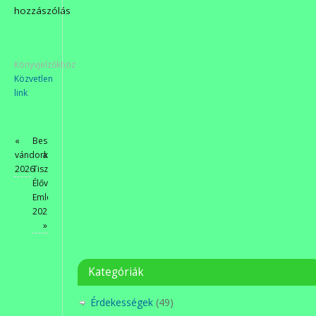
hozzászólás
Könyvjelzőkhöz
Közvetlen
link
.
«
Beszámoló
vándorkiállítás
a
2026
Tisza
Élővilágának
Emléknapjáról
2026
»
Kategóriák
Érdekességek
(49)