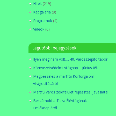
Hírek
(219)
Képgaléria
(9)
Programok
(4)
Videók
(6)
Legutóbbi bejegyzések
Ilyen még nem volt…. 40. Városszépítő tábor
Környezetvédelmi világnap – június 05.
Megbeszélés a martfűi Körforgalom
virágosításáról
Martfű város zöldfelület fejlesztési javaslatai
Beszámoló a Tisza Élővilágának
Emléknapjáról