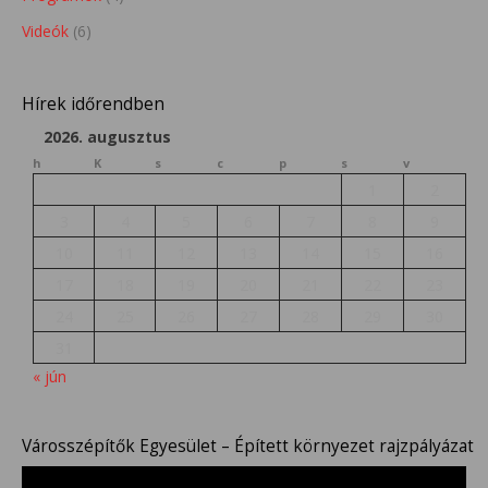
Videók
(6)
Hírek időrendben
2026. augusztus
h
K
s
c
p
s
v
1
2
3
4
5
6
7
8
9
10
11
12
13
14
15
16
17
18
19
20
21
22
23
24
25
26
27
28
29
30
31
« jún
Városszépítők Egyesület – Épített környezet rajzpályázat
Videólejátszó