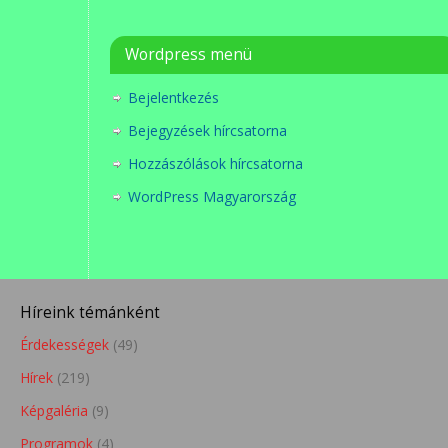
Wordpress menü
Bejelentkezés
Bejegyzések hírcsatorna
Hozzászólások hírcsatorna
WordPress Magyarország
Híreink témánként
Érdekességek
(49)
Hírek
(219)
Képgaléria
(9)
Programok
(4)