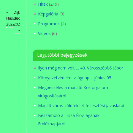
Hírek
(219)
«
Díjkiosztó
Képgaléria
(9)
Húsvét
Budapesten
Programok
(4)
2022
2022
»
Videók
(6)
Legutóbbi bejegyzések
Ilyen még nem volt…. 40. Városszépítő tábor
Környezetvédelmi világnap – június 05.
Megbeszélés a martfűi Körforgalom
virágosításáról
Martfű város zöldfelület fejlesztési javaslatai
Beszámoló a Tisza Élővilágának
Emléknapjáról