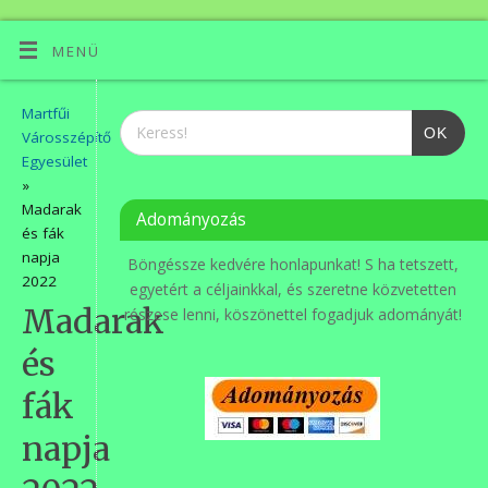
MENÜ
Martfűi
OK
Városszépítő
Egyesület
»
Madarak
Adományozás
és fák
napja
Böngéssze kedvére honlapunkat! S ha tetszett,
2022
egyetért a céljainkkal, és szeretne közvetetten
Madarak
részese lenni, köszönettel fogadjuk adományát!
és
fák
napja