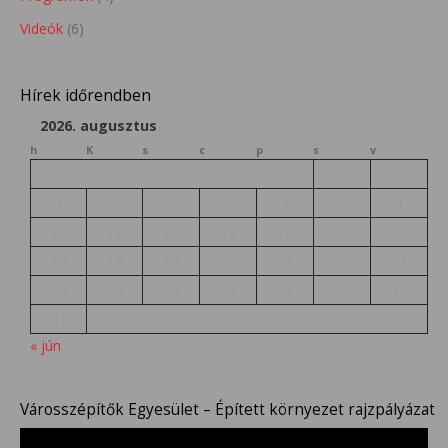
Videók
(6)
Hírek időrendben
2026. augusztus
h
K
s
c
p
s
v
1
2
3
4
5
6
7
8
9
10
11
12
13
14
15
16
17
18
19
20
21
22
23
24
25
26
27
28
29
30
31
« jún
Városszépítők Egyesület – Épített környezet rajzpályázat
Videólejátszó