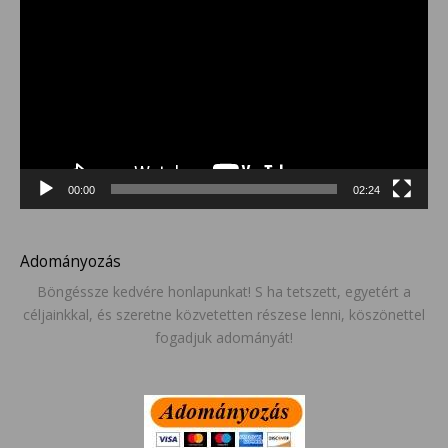
00:00
02:24
Adományozás
Böngéssze kedvére honlapunkat! S ha tetszett, egyetért a
céljainkkal, és szeretne közvetetten részese lenni, köszönettel
fogadjuk adományát!