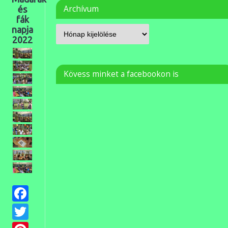
Archívum
és
fák
napja
2022
Kövess minket a facebookon is
Facebook
Twitter