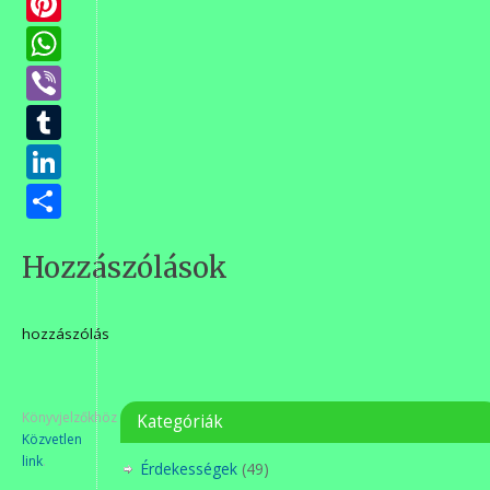
Pinterest
WhatsApp
Viber
Tumblr
LinkedIn
Ossza
meg
Hozzászólások
hozzászólás
Könyvjelzőkhöz
Kategóriák
Közvetlen
link
.
Érdekességek
(49)