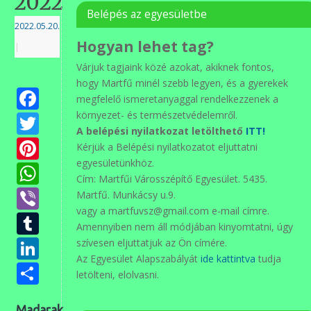
2022
Belépés az egyesületbe
2022.05.20.
Hogyan lehet tag?
|
Várjuk tagjaink közé azokat, akiknek fontos,
hogy Martfű minél szebb legyen, és a gyerekek
Facebook
megfelelő ismeretanyaggal rendelkezzenek a
Twitter
környezet- és természetvédelemről.
A belépési nyilatkozat letölthető
ITT!
Pinterest
Kérjük a Belépési nyilatkozatot eljuttatni
egyesületünkhöz.
WhatsApp
Cím: Martfűi Városszépítő Egyesület. 5435.
Viber
Martfű. Munkácsy u.9.
vagy a martfuvsz@gmail.com e-mail címre.
Tumblr
Amennyiben nem áll módjában kinyomtatni, úgy
LinkedIn
szívesen eljuttatjuk az Ön címére.
Az Egyesület Alapszabályát
ide kattintva
tudja
Ossza
letölteni, elolvasni.
meg
Madarak