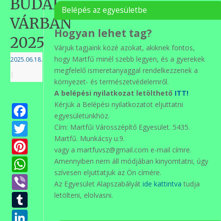
BUDAI
Belépés az egyesületbe
VÁRBAN
Hogyan lehet tag?
2025
Várjuk tagjaink közé azokat, akiknek fontos,
hogy Martfű minél szebb legyen, és a gyerekek
2025.06.18.
megfelelő ismeretanyaggal rendelkezzenek a
|
környezet- és természetvédelemről.
A belépési nyilatkozat letölthető
ITT!
Kérjük a Belépési nyilatkozatot eljuttatni
Facebook
egyesületünkhöz.
Twitter
Cím: Martfűi Városszépítő Egyesület. 5435.
Martfű. Munkácsy u.9.
Pinterest
vagy a martfuvsz@gmail.com e-mail címre.
WhatsApp
Amennyiben nem áll módjában kinyomtatni, úgy
szívesen eljuttatjuk az Ön címére.
Viber
Az Egyesület Alapszabályát
ide kattintva
tudja
Tumblr
letölteni, elolvasni.
LinkedIn