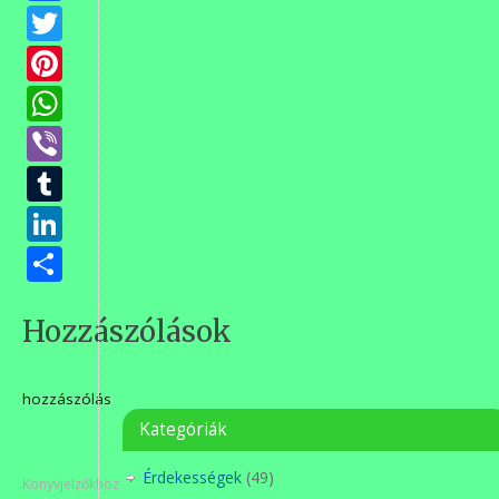
Twitter
Pinterest
WhatsApp
Viber
Tumblr
LinkedIn
Ossza
meg
Hozzászólások
hozzászólás
Kategóriák
Érdekességek
(49)
Könyvjelzőkhöz