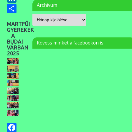
Ossza
Archívum
meg
MARTFŰI
GYEREKEK
A
BUDAI
Kövess minket a facebookon is
VÁRBAN
2025
Facebook