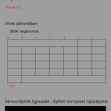
Videók
(6)
Hírek időrendben
2026. augusztus
h
K
s
c
p
s
v
1
2
3
4
5
6
7
8
9
10
11
12
13
14
15
16
17
18
19
20
21
22
23
24
25
26
27
28
29
30
31
« jún
Városszépítők Egyesület – Épített környezet rajzpályázat
Videólejátszó