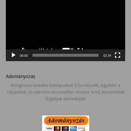
00:00
02:24
Adományozás
Böngéssze kedvére honlapunkat! S ha tetszett, egyetért a
céljainkkal, és szeretne közvetetten részese lenni, köszönettel
fogadjuk adományát!