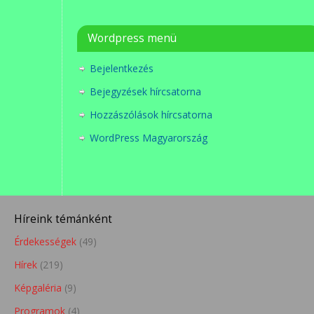
Wordpress menü
Bejelentkezés
Bejegyzések hírcsatorna
Hozzászólások hírcsatorna
WordPress Magyarország
Híreink témánként
Érdekességek
(49)
Hírek
(219)
Képgaléria
(9)
Programok
(4)