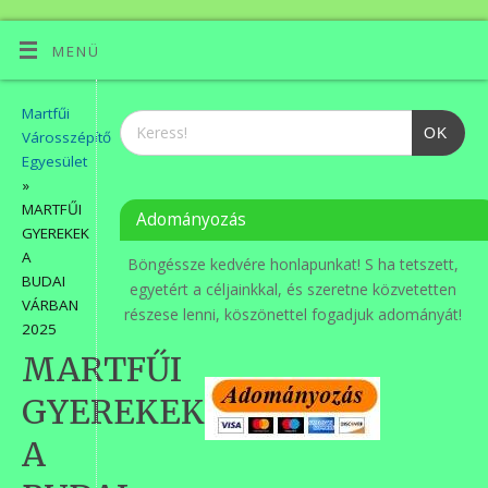
MENÜ
Martfűi
OK
Városszépítő
Egyesület
»
MARTFŰI
Adományozás
GYEREKEK
A
Böngéssze kedvére honlapunkat! S ha tetszett,
BUDAI
egyetért a céljainkkal, és szeretne közvetetten
VÁRBAN
részese lenni, köszönettel fogadjuk adományát!
2025
MARTFŰI
GYEREKEK
A