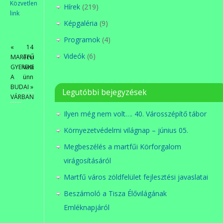
Közvetlen
Hírek
(219)
link
.
Képgaléria
(9)
Programok
(4)
«
14
Videók
(6)
MARTFŰI
écves
GYEREKEK
vasúti
A
ünnepdség
BUDAI
»
Legutóbbi bejegyzések
VÁRBAN2025
Ilyen még nem volt…. 40. Városszépítő tábor
Környezetvédelmi világnap – június 05.
Megbeszélés a martfűi Körforgalom
virágosításáról
Martfű város zöldfelület fejlesztési javaslatai
Beszámoló a Tisza Élővilágának
Emléknapjáról