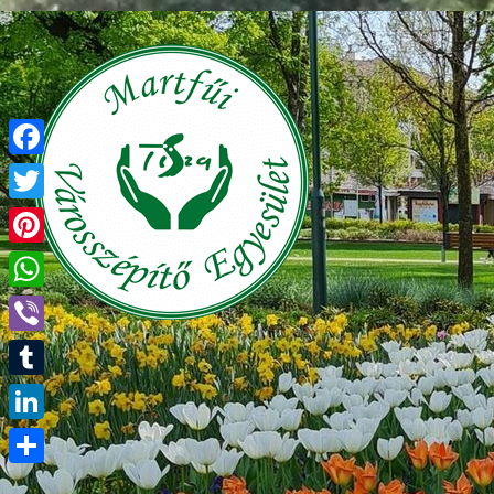
Facebook
Twitter
Pinterest
WhatsApp
Viber
Tumblr
LinkedIn
Ossza