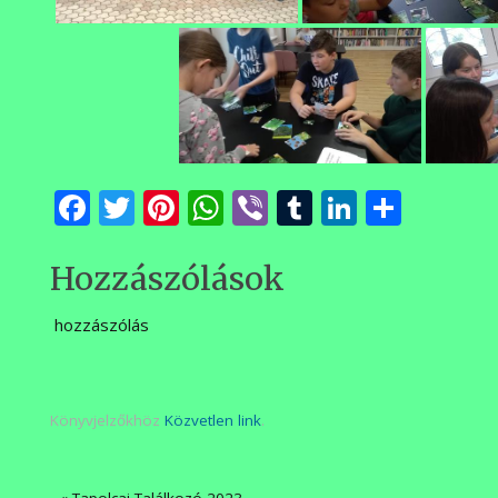
Facebook
Twitter
Pinterest
WhatsApp
Viber
Tumblr
LinkedI
Ossza
meg
Hozzászólások
hozzászólás
Könyvjelzőkhöz
Közvetlen link
.