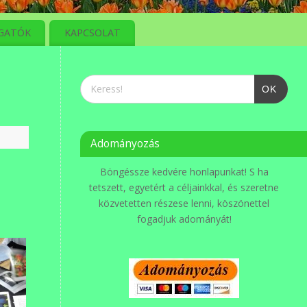
GATÓK
KAPCSOLAT
OK
Adományozás
Böngéssze kedvére honlapunkat! S ha
tetszett, egyetért a céljainkkal, és szeretne
közvetetten részese lenni, köszönettel
fogadjuk adományát!