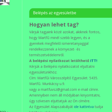
Belépés az egyesületbe
Hogyan lehet tag?
Várjuk tagjaink közé azokat, akiknek fontos,
hogy Martfű minél szebb legyen, és a
gyerekek megfelelő ismeretanyaggal
rendelkezzenek a környezet- és
természetvédelemről.
A belépési nyilatkozat letölthető
ITT!
Kérjük a Belépési nyilatkozatot eljuttatni
egyesületünkhöz.
Cím: Martfűi Városszépítő Egyesület. 5435.
Martfű. Munkácsy u.9.
vagy a martfuvsz@gmail.com e-mail címre.
Amennyiben nem áll módjában kinyomtatni,
úgy szívesen eljuttatjuk az Ön címére.
Az Egyesület Alapszabályát
ide kattintva
tudja