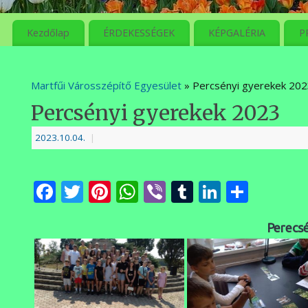
meg
Kezdőlap
ÉRDEKESSÉGEK
KÉPGALÉRIA
P
Martfűi Városszépítő Egyesület
» Percsényi gyerekek 20
Percsényi gyerekek 2023
2023.10.04.
|
Facebook
Twitter
Pinterest
WhatsApp
Viber
Tumblr
LinkedI
Ossza
meg
Perecs