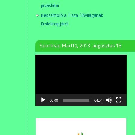
javaslatai
Beszámoló a Tisza Élővilágának
Emléknapjáról
Sportnap Martfű, 2013. augusztus 18.
Videólejátszó
00:00
04:54