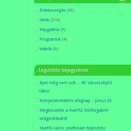
Érdekességek
(49)
Hírek
(219)
Képgaléria
(9)
Programok
(4)
Videók
(6)
Legutóbbi bejegyzések
Ilyen még nem volt…. 40. Városszépítő
tábor
Környezetvédelmi világnap – június 05.
Megbeszélés a martfűi Körforgalom
virágosításáról
Martfű város zöldfelület fejlesztési