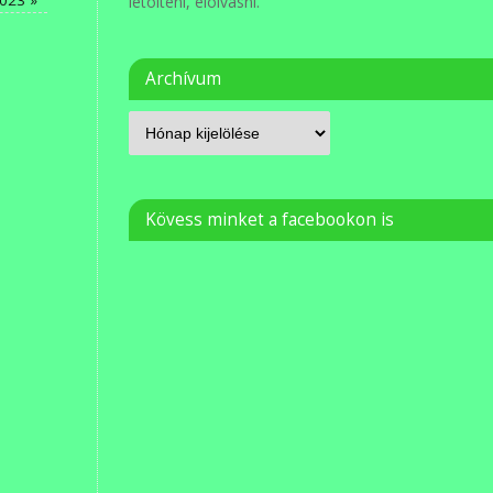
2023
»
letölteni, elolvasni.
Archívum
Kövess minket a facebookon is