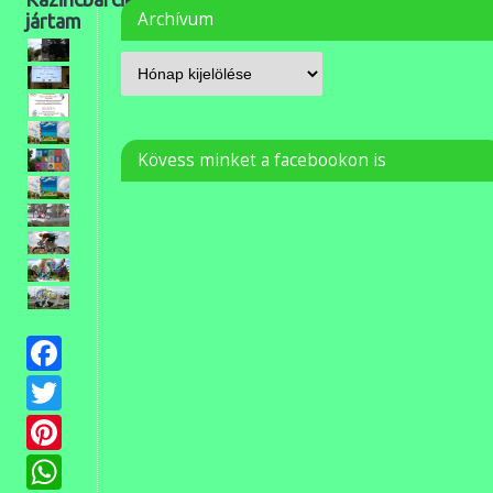
Archívum
jártam
Kövess minket a facebookon is
Facebook
Twitter
Pinterest
WhatsApp