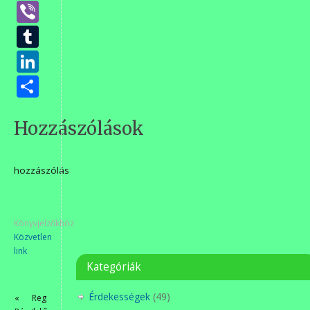
Viber
Tumblr
LinkedIn
Ossza
meg
Hozzászólások
hozzászólás
Könyvjelzőkhöz
Közvetlen
link
.
Kategóriák
Érdekességek
(49)
«
Regionális