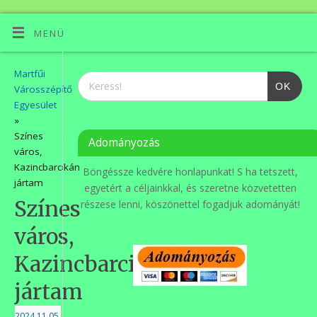
MENÜ
Martfűi
OK
Városszépítő
Egyesület
»
Színes
Adományozás
város,
Kazincbarcikán
Böngéssze kedvére honlapunkat! S ha tetszett,
jártam
egyetért a céljainkkal, és szeretne közvetetten
Színes
részese lenni, köszönettel fogadjuk adományát!
város,
Kazincbarcikán
jártam
2024.11.05.