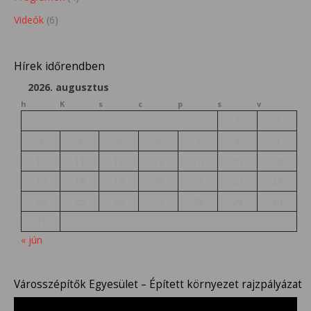
Videók
(6)
Hírek időrendben
2026. augusztus
h
K
s
c
p
s
v
1
2
3
4
5
6
7
8
9
10
11
12
13
14
15
16
17
18
19
20
21
22
23
24
25
26
27
28
29
30
31
« jún
Városszépítők Egyesület – Épített környezet rajzpályázat
Videólejátszó