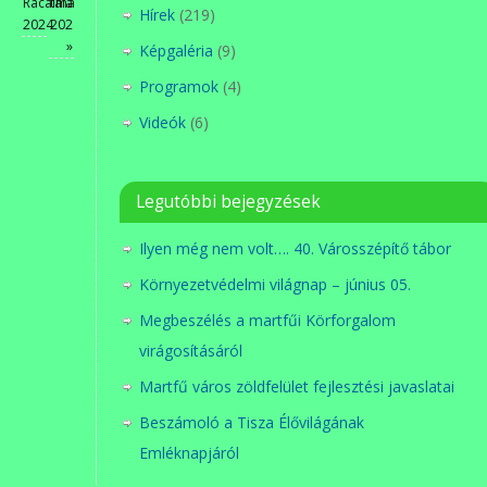
Rácalmás
találkozó
Hírek
(219)
2024
2024
»
Képgaléria
(9)
Programok
(4)
Videók
(6)
Legutóbbi bejegyzések
Ilyen még nem volt…. 40. Városszépítő tábor
Környezetvédelmi világnap – június 05.
Megbeszélés a martfűi Körforgalom
virágosításáról
Martfű város zöldfelület fejlesztési javaslatai
Beszámoló a Tisza Élővilágának
Emléknapjáról