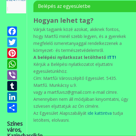
Belépés az egyesületbe
|
Hogyan lehet tag?
Facebook
Várjuk tagjaink közé azokat, akiknek fontos,
hogy Martfű minél szebb legyen, és a gyerekek
Twitter
megfelelő ismeretanyaggal rendelkezzenek a
Pinterest
környezet- és természetvédelemről.
A belépési nyilatkozat letölthető
ITT!
WhatsApp
Kérjük a Belépési nyilatkozatot eljuttatni
Viber
egyesületünkhöz.
Cím: Martfűi Városszépítő Egyesület. 5435.
Tumblr
Martfű. Munkácsy u.9.
vagy a martfuvsz@gmail.com e-mail címre.
LinkedIn
Amennyiben nem áll módjában kinyomtatni, úgy
Ossza
szívesen eljuttatjuk az Ön címére.
Az Egyesület Alapszabályát
ide kattintva
tudja
meg
letölteni, elolvasni.
Színes
város,
Kazincbarcikán