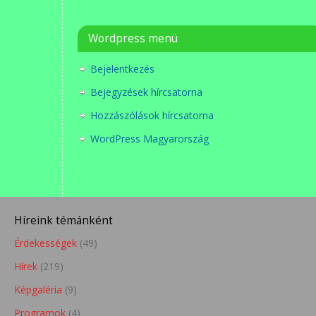
Wordpress menü
Bejelentkezés
Bejegyzések hírcsatorna
Hozzászólások hírcsatorna
WordPress Magyarország
Híreink témánként
Érdekességek
(49)
Hírek
(219)
Képgaléria
(9)
Programok
(4)