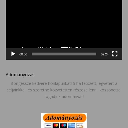
00:00
02:24
Adományozás
Böngéssze kedvére honlapunkat! S ha tetszett, egyetért a
céljainkkal, és szeretne közvetetten részese lenni, köszönettel
fogadjuk adományát!