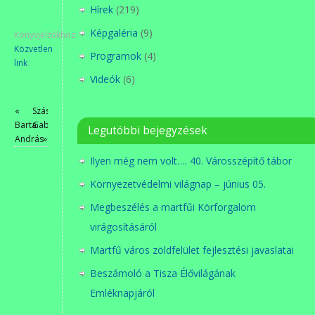
Hírek
(219)
Képgaléria
(9)
Könyvjelzőkhöz
Közvetlen
Programok
(4)
link
.
Videók
(6)
«
Szász
Barta
Gabi
Legutóbbi bejegyzések
András
»
Ilyen még nem volt…. 40. Városszépítő tábor
Környezetvédelmi világnap – június 05.
Megbeszélés a martfűi Körforgalom
virágosításáról
Martfű város zöldfelület fejlesztési javaslatai
Beszámoló a Tisza Élővilágának
Emléknapjáról