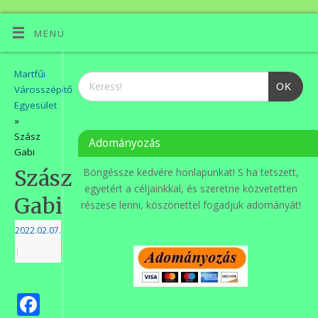
MENÜ
Martfűi
OK
Városszépítő
Egyesület
»
Szász
Adományozás
Gabi
Szász
Böngéssze kedvére honlapunkat! S ha tetszett,
egyetért a céljainkkal, és szeretne közvetetten
Gabi
részese lenni, köszönettel fogadjuk adományát!
2022.02.07.
|
Facebook