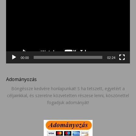
00:00
02:24
Adományozás
Böngéssze kedvére honlapunkat! S ha tetszett, egyetért a
céljainkkal, és szeretne közvetetten részese lenni, köszönettel
fogadjuk adományát!