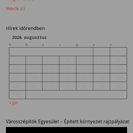
Videók
(6)
Hírek időrendben
2026. augusztus
h
K
s
c
p
s
v
1
2
3
4
5
6
7
8
9
10
11
12
13
14
15
16
17
18
19
20
21
22
23
24
25
26
27
28
29
30
31
« jún
Városszépítők Egyesület – Épített környezet rajzpályázat
Videólejátszó