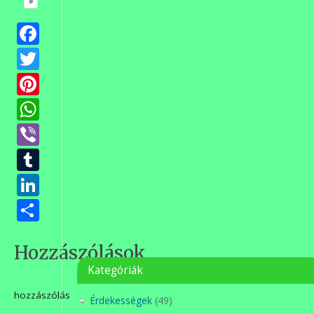
»
Facebook
Twitter
Pinterest
WhatsApp
Viber
Tumblr
LinkedIn
Ossza
meg
Hozzászólások
Kategóriák
hozzászólás
Érdekességek
(49)