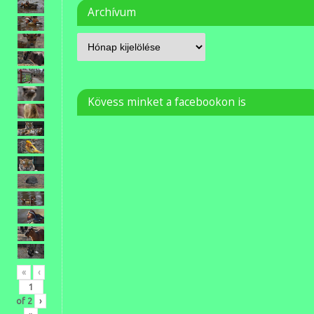
Archívum
Kövess minket a facebookon is
«
‹
of
2
›