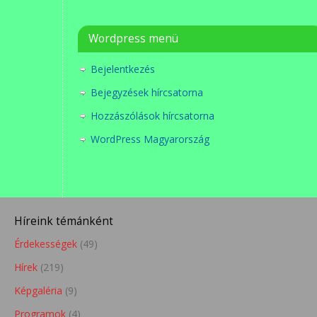
Wordpress menü
Bejelentkezés
Bejegyzések hírcsatorna
Hozzászólások hírcsatorna
WordPress Magyarország
Híreink témánként
Érdekességek
(49)
Hírek
(219)
Képgaléria
(9)
Programok
(4)