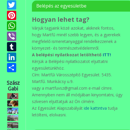
Twitter
Belépés az egyesületbe
Pinterest
Hogyan lehet tag?
WhatsApp
Várjuk tagjaink közé azokat, akiknek fontos,
Viber
hogy Martfű minél szebb legyen, és a gyerekek
megfelelő ismeretanyaggal rendelkezzenek a
Tumblr
környezet- és természetvédelemről.
LinkedIn
A belépési nyilatkozat letölthető
ITT!
Kérjük a Belépési nyilatkozatot eljuttatni
Ossza
egyesületünkhöz.
meg
Cím: Martfűi Városszépítő Egyesület. 5435.
Martfű. Munkácsy u.9.
Szász
vagy a martfuvsz@gmail.com e-mail címre.
Gabi
Amennyiben nem áll módjában kinyomtatni, úgy
szívesen eljuttatjuk az Ön címére.
Az Egyesület Alapszabályát
ide kattintva
tudja
letölteni, elolvasni.