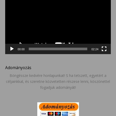
00:00
02:24
Adományozás
Böngéssze kedvére honlapunkat! S ha tetszett, egyetért a
céljainkkal, és szeretne közvetetten részese lenni, köszönettel
fogadjuk adományát!