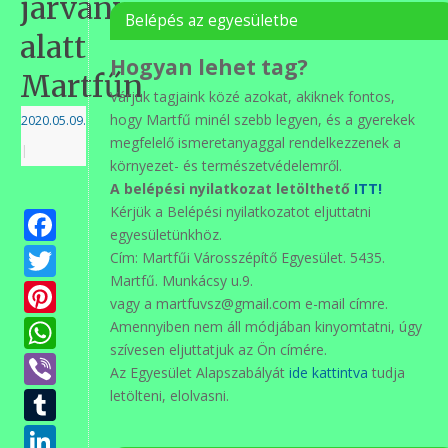
járvány
Belépés az egyesületbe
alatt
Hogyan lehet tag?
Martfűn
Várjuk tagjaink közé azokat, akiknek fontos,
hogy Martfű minél szebb legyen, és a gyerekek
2020.05.09.
megfelelő ismeretanyaggal rendelkezzenek a
|
környezet- és természetvédelemről.
A belépési nyilatkozat letölthető
ITT!
Kérjük a Belépési nyilatkozatot eljuttatni
Facebook
egyesületünkhöz.
Twitter
Cím: Martfűi Városszépítő Egyesület. 5435.
Martfű. Munkácsy u.9.
Pinterest
vagy a martfuvsz@gmail.com e-mail címre.
WhatsApp
Amennyiben nem áll módjában kinyomtatni, úgy
szívesen eljuttatjuk az Ön címére.
Viber
Az Egyesület Alapszabályát
ide kattintva
tudja
Tumblr
letölteni, elolvasni.
LinkedIn