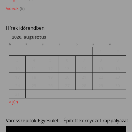
Videók
(6)
Hírek időrendben
2026. augusztus
h
K
s
c
p
s
v
1
2
3
4
5
6
7
8
9
10
11
12
13
14
15
16
17
18
19
20
21
22
23
24
25
26
27
28
29
30
31
« jún
Városszépítők Egyesület – Épített környezet rajzpályázat
Videólejátszó