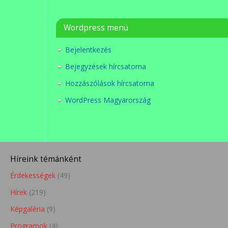
Wordpress menü
Bejelentkezés
Bejegyzések hírcsatorna
Hozzászólások hírcsatorna
WordPress Magyarország
Híreink témánként
Érdekességek
(49)
Hírek
(219)
Képgaléria
(9)
Programok
(4)