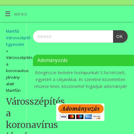
MENÜ
Martfűi
OK
Városszépítő
Egyesület
»
Városszépítés
Adományozás
a
koronavírus
Böngéssze kedvére honlapunkat! S ha tetszett,
járvány
egyetért a céljainkkal, és szeretne közvetetten
alatt
részese lenni, köszönettel fogadjuk adományát!
Martfűn
Városszépítés
a
koronavírus