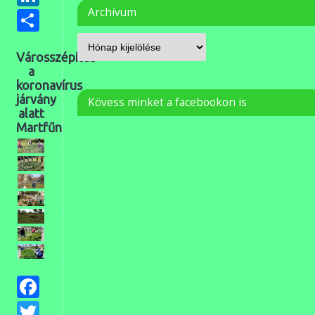
Ossza
Archívum
meg
Városszépítés
a
koronavírus
járvány
Kövess minket a facebookon is
alatt
Martfűn
Facebook
Twitter