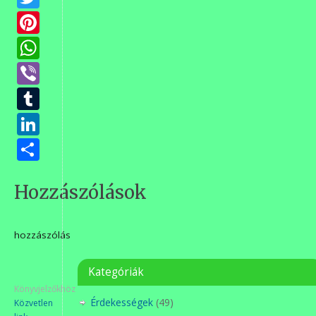
Pinterest
WhatsApp
Viber
Tumblr
LinkedIn
Ossza
meg
Hozzászólások
hozzászólás
Kategóriák
Könyvjelzőkhöz
Érdekességek
(49)
Közvetlen