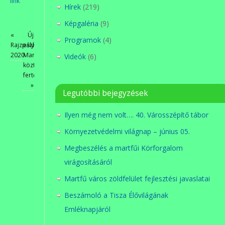
link
.
Hírek
(219)
Képgaléria
(9)
«
Új
Programok
(4)
Rajzpályázat
eszközök
2020
Martfű
Videók
(6)
közterületeinek
fertőtlenítésére
»
Legutóbbi bejegyzések
Ilyen még nem volt…. 40. Városszépítő tábor
Környezetvédelmi világnap – június 05.
Megbeszélés a martfűi Körforgalom
virágosításáról
Martfű város zöldfelület fejlesztési javaslatai
Beszámoló a Tisza Élővilágának
Emléknapjáról