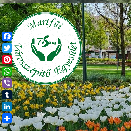
Facebook
Twitter
Pinterest
WhatsApp
Viber
Tumblr
LinkedIn
Ossza