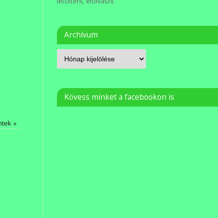
letölteni, elolvasni.
Archívum
Kövess minket a facebookon is
ntek
»