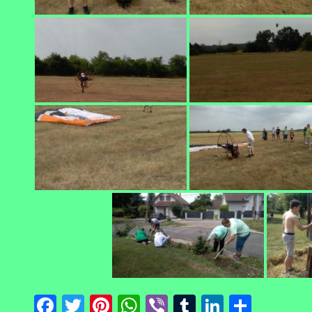
Facebook
Twitter
Pinterest
WhatsApp
Viber
Tumblr
LinkedI
Ossza