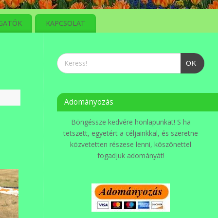
GATÓK
KAPCSOLAT
OK
Adományozás
Böngéssze kedvére honlapunkat! S ha
tetszett, egyetért a céljainkkal, és szeretne
közvetetten részese lenni, köszönettel
fogadjuk adományát!