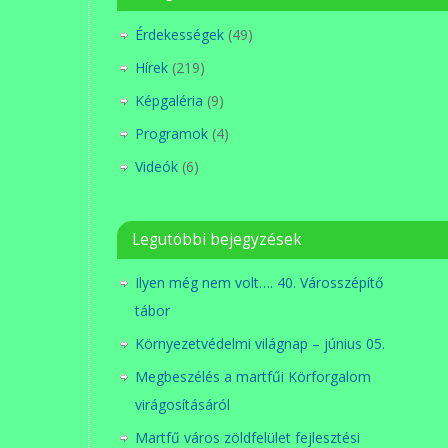
Érdekességek
(49)
Hírek
(219)
Képgaléria
(9)
Programok
(4)
Videók
(6)
Legutóbbi bejegyzések
Ilyen még nem volt…. 40. Városszépítő
tábor
Környezetvédelmi világnap – június 05.
Megbeszélés a martfűi Körforgalom
virágosításáról
Martfű város zöldfelület fejlesztési