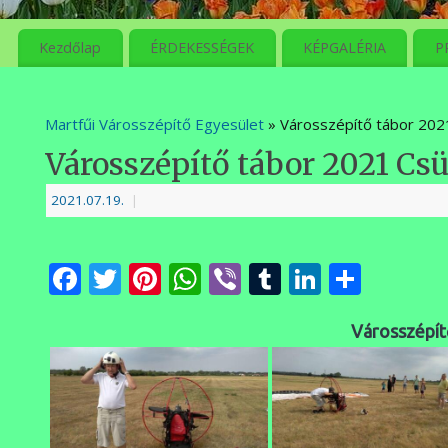
meg
Kezdőlap
ÉRDEKESSÉGEK
KÉPGALÉRIA
P
Martfűi Városszépítő Egyesület
» Városszépítő tábor 202
Városszépítő tábor 2021 Cs
2021.07.19.
|
Facebook
Twitter
Pinterest
WhatsApp
Viber
Tumblr
LinkedI
Ossza
meg
Városszépít