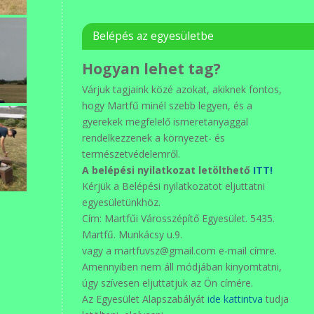
Belépés az egyesületbe
Hogyan lehet tag?
Várjuk tagjaink közé azokat, akiknek fontos,
hogy Martfű minél szebb legyen, és a
gyerekek megfelelő ismeretanyaggal
rendelkezzenek a környezet- és
természetvédelemről.
A belépési nyilatkozat letölthető
ITT!
Kérjük a Belépési nyilatkozatot eljuttatni
egyesületünkhöz.
Cím: Martfűi Városszépítő Egyesület. 5435.
Martfű. Munkácsy u.9.
vagy a martfuvsz@gmail.com e-mail címre.
Amennyiben nem áll módjában kinyomtatni,
úgy szívesen eljuttatjuk az Ön címére.
Az Egyesület Alapszabályát
ide kattintva
tudja