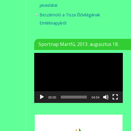
javaslatai
Beszámoló a Tisza Élővilágának
Emléknapjáról
Sportnap Martfű, 2013. augusztus 18.
Videólejátszó
00:00
04:54