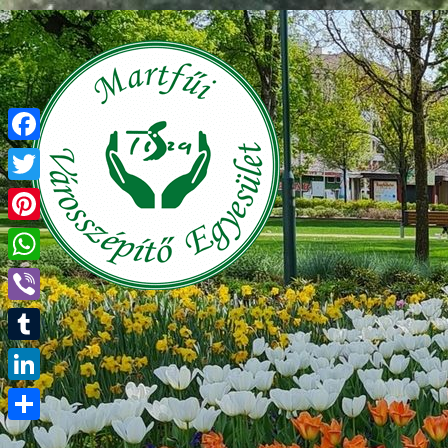
Facebook
Twitter
Pinterest
WhatsApp
Viber
Tumblr
LinkedIn
Ossza