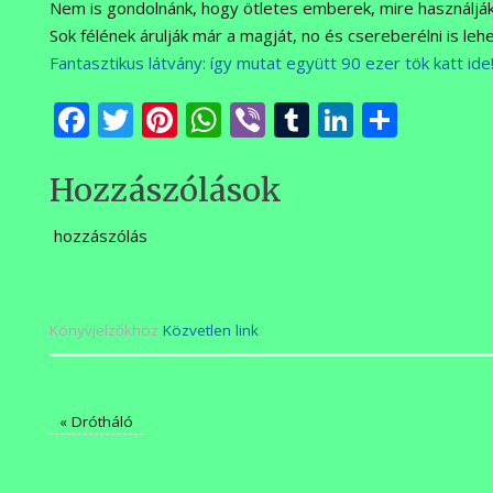
Nem is gondolnánk, hogy ötletes emberek, mire használjá
Sok félének árulják már a magját, no és csereberélni is lehe
Fantasztikus látvány: így mutat együtt 90 ezer tök katt ide
Facebook
Twitter
Pinterest
WhatsApp
Viber
Tumblr
LinkedI
Ossza
meg
Hozzászólások
hozzászólás
Könyvjelzőkhöz
Közvetlen link
.
«
Drótháló