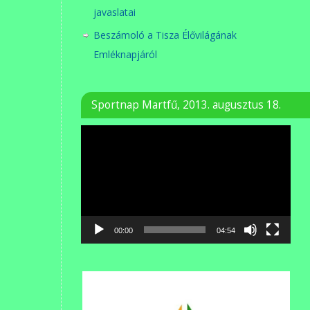
javaslatai
Beszámoló a Tisza Élővilágának
Emléknapjáról
Sportnap Martfű, 2013. augusztus 18.
Videólejátszó
00:00
04:54