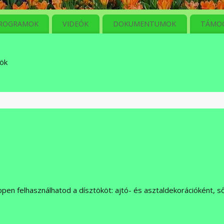
ROGRAMOK
VIDEÓK
DOKUMENTUMOK
TÁMO
ök
n
ppen felhasználhatod a dísztököt: ajtó- és asztaldekorációként, s