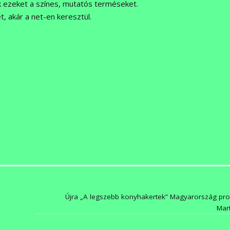
k ezeket a színes, mutatós terméseket.
t, akár a net-en keresztül.
!
n
Újra „A legszebb konyhakertek” Magyarország pr
Mar