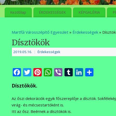
meg
Kezdőlap
ÉRDEKESSÉGEK
KÉPGALÉRIA
P
Martfűi Városszépítő Egyesület
»
Érdekességek
» Dísztök
Dísztökök
2019.05.16.
|
Érdekességek
Facebook
Twitter
Pinterest
WhatsApp
Viber
Tumblr
LinkedI
Ossza
meg
Dísztökök.
Az őszi dekorációk egyik főszereplője a dísztök. Sokféleké
virág- és mécsestartóként is.
Itt az ősz. Beérnek a dísztökök is.