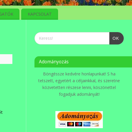
GATÓK
KAPCSOLAT
OK
Adományozás
Böngéssze kedvére honlapunkat! S ha
tetszett, egyetért a céljainkkal, és szeretne
közvetetten részese lenni, köszönettel
fogadjuk adományát!
őt