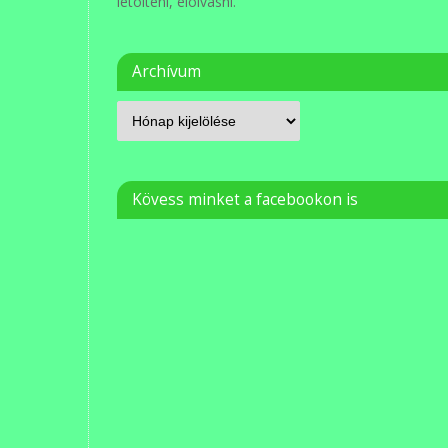
letölteni, elolvasni.
Archívum
Kövess minket a facebookon is