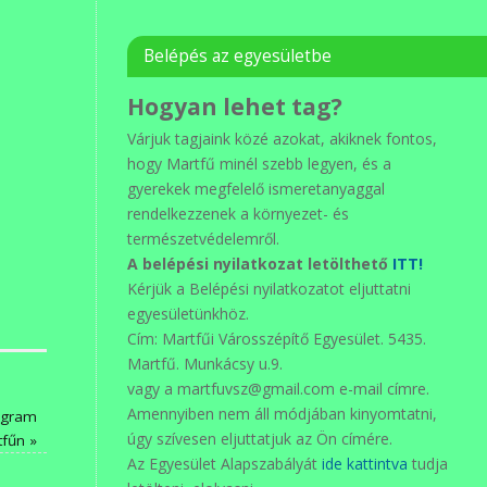
Belépés az egyesületbe
Hogyan lehet tag?
Várjuk tagjaink közé azokat, akiknek fontos,
hogy Martfű minél szebb legyen, és a
gyerekek megfelelő ismeretanyaggal
rendelkezzenek a környezet- és
természetvédelemről.
A belépési nyilatkozat letölthető
ITT!
Kérjük a Belépési nyilatkozatot eljuttatni
egyesületünkhöz.
Cím: Martfűi Városszépítő Egyesület. 5435.
Martfű. Munkácsy u.9.
vagy a martfuvsz@gmail.com e-mail címre.
Amennyiben nem áll módjában kinyomtatni,
ogram
úgy szívesen eljuttatjuk az Ön címére.
tfűn
»
Az Egyesület Alapszabályát
ide kattintva
tudja