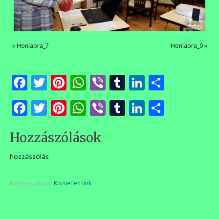
«
Honlapra_7
Honlapra_9
»
Facebook
Twitter
Pinterest
WhatsApp
Viber
Tumblr
LinkedIn
Ossza
meg
Facebook
Twitter
Pinterest
WhatsApp
Viber
Tumblr
LinkedIn
Ossza
meg
Hozzászólások
hozzászólás
Könyvjelzőkhöz
Közvetlen link
.