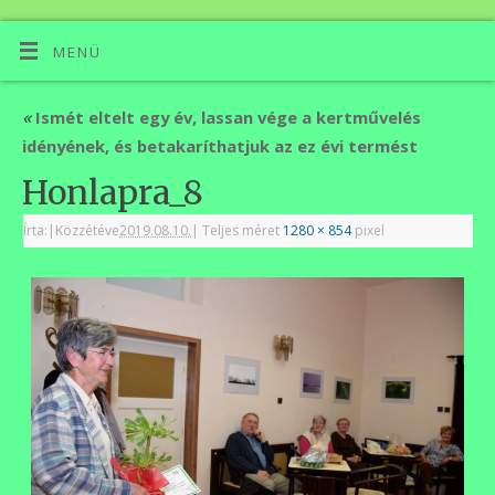
MENÜ
«
Ismét eltelt egy év, lassan vége a kertművelés
idényének, és betakaríthatjuk az ez évi termést
Honlapra_8
Írta:
|
Közzétéve
2019.08.10.
|
Teljes méret
1280 × 854
pixel