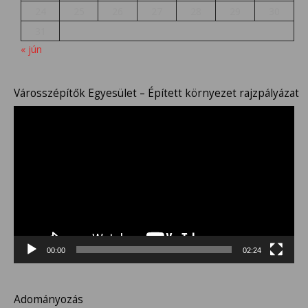
24
25
26
27
28
29
30
31
« jún
Városszépítők Egyesület – Épített környezet rajzpályázat
Videólejátszó
00:00
02:24
Adományozás