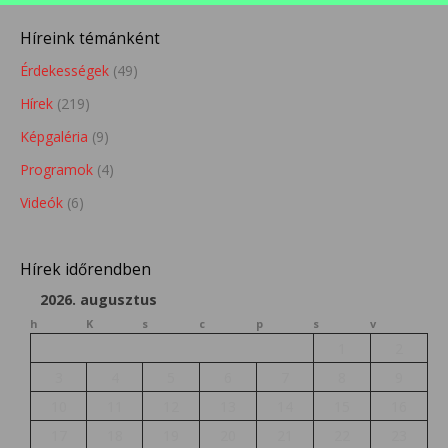
Híreink témánként
Érdekességek
(49)
Hírek
(219)
Képgaléria
(9)
Programok
(4)
Videók
(6)
Hírek időrendben
2026. augusztus
h
K
s
c
p
s
v
1
2
3
4
5
6
7
8
9
10
11
12
13
14
15
16
17
18
19
20
21
22
23