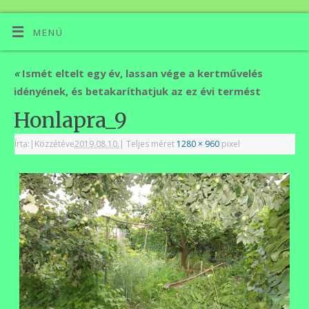
MENÜ
«
Ismét eltelt egy év, lassan vége a kertművelés
idényének, és betakaríthatjuk az ez évi termést
Honlapra_9
Írta:
|
Közzétéve
2019.08.10.
|
Teljes méret
1280 × 960
pixel