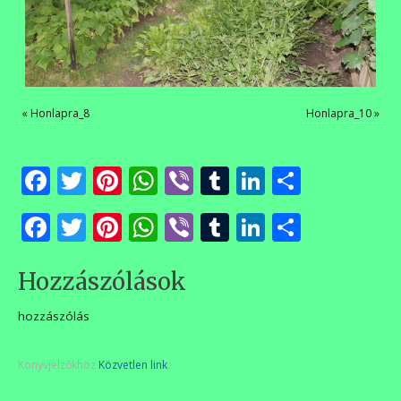
«
Honlapra_8
Honlapra_10
»
Facebook
Twitter
Pinterest
WhatsApp
Viber
Tumblr
LinkedIn
Ossza
meg
Facebook
Twitter
Pinterest
WhatsApp
Viber
Tumblr
LinkedIn
Ossza
meg
Hozzászólások
hozzászólás
Könyvjelzőkhöz
Közvetlen link
.