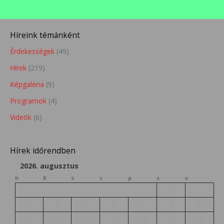
Híreink témánként
Érdekességek
(49)
Hírek
(219)
Képgaléria
(9)
Programok
(4)
Videók
(6)
Hírek időrendben
2026. augusztus
h
K
s
c
p
s
v
1
2
3
4
5
6
7
8
9
10
11
12
13
14
15
16