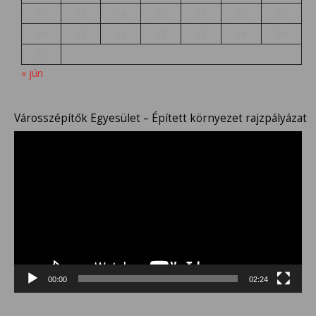
17
18
19
20
21
22
23
24
25
26
27
28
29
30
31
« jún
Városszépítők Egyesület – Épített környezet rajzpályázat
Videólejátszó
00:00
02:24