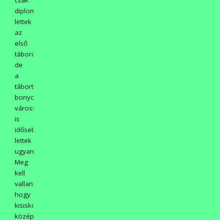
csak
diplomások
lettek
az
első
táborozóink,
de
a
tábort
bonyolító
városszépítők
is
idősebbek
lettek
ugyanannyival.
Meg
kell
vallani,
hogy
kisiskolás,
középiskolás,