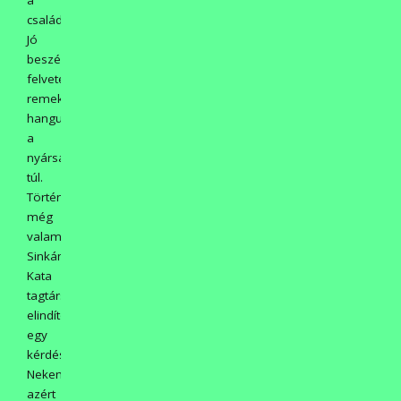
családdal.
Jó
beszélgetések,
felvetések,
remek
hangulat
a
nyársaláson
túl.
Történt
még
valami.
Sinkáné
Kata
tagtársunk
elindított
egy
kérdést:
Nekem
azért