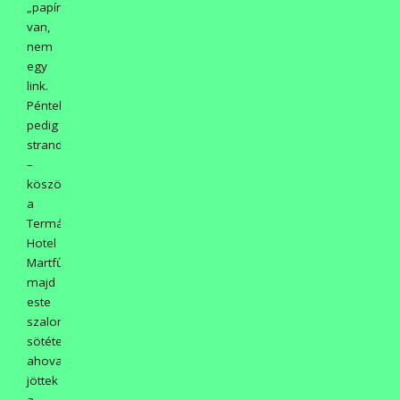
„papíralapon”
van,
nem
egy
link.
Pénteken
pedig
strand
–
köszönet
a
Termál
Hotel
Martfűnek,
majd
este
szalonnasütés
sötétedésig,
ahova
jöttek
a