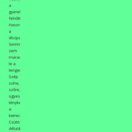
a
gyerekek,
felnőttek.
Hasonlóan
a
díszpatkányhoz!
Semmivel
sem
marad
le a
tengerimalactól.
Szép
színe,
szőre,
ügyesen
ténykedett
a
ketrecében.
Csütörtök
délután