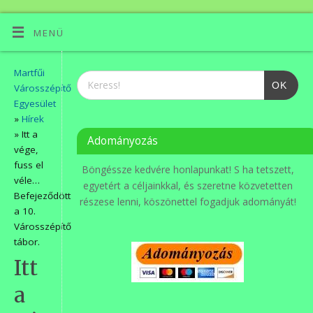
MENÜ
Martfűi
OK
Városszépítő
Egyesület
»
Hírek
» Itt a
Adományozás
vége,
fuss el
Böngéssze kedvére honlapunkat! S ha tetszett,
véle…
egyetért a céljainkkal, és szeretne közvetetten
Befejeződött
részese lenni, köszönettel fogadjuk adományát!
a 10.
Városszépítő
tábor.
Itt
a