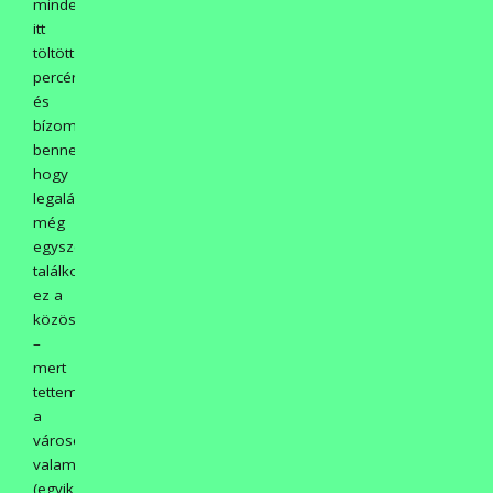
minden
itt
töltött
percért
és
bízom
benne,
hogy
legalább
még
egyszer
találkozik
ez a
közösség.
–
mert
tettem
a
városért
valamit!
(egyik