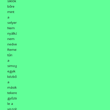
siklók
bőre
mint
a
selyem.
Nem
nyálkás,
nem
nedves.
Remekül
tűri
a
simogatást,
egyik
kézből
a
másikra
tekeregve
győzték
le a
viszolygásukat