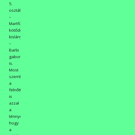
5.
osztályos
–
Martfűhöz
kötődő
kislány
–
Barbi
gabonasiklójának
is.
Most
szembesültek
a
felnőttek
is
azzal
a
ténnyel,
hogy
a