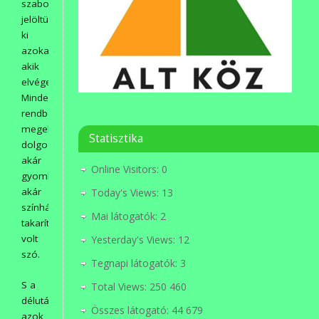
szabottan
jelöltük
ki
azokat,
akik
elvégezték.
Mindenhol
rendben,
megelégedésre
Statisztika
dolgoztunk,
akár
Online Visitors:
0
gyomlálásról,
akár
Today's Views:
13
színházterem
Mai látogatók:
2
takarításról
volt
Yesterday's Views:
12
szó.
Tegnapi látogatók:
3
S a
Total Views:
250 460
délutánok:
Összes látogató:
44 679
azok