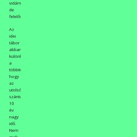
vidámak,
de
felelősségteljesek!
Az
idei
tábor
abban
különbözött
a
többitől,
hogy
az
utolsónak
szántuk.
10
év
nagy
idő.
Nem