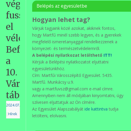
vége,
Belépés az egyesületbe
fuss
Hogyan lehet tag?
el
Várjuk tagjaink közé azokat, akiknek fontos,
hogy Martfű minél szebb legyen, és a gyerekek
véle…
megfelelő ismeretanyaggal rendelkezzenek a
Befejeződött
környezet- és természetvédelemről.
A belépési nyilatkozat letölthető
ITT!
a
Kérjük a Belépési nyilatkozatot eljuttatni
egyesületünkhöz.
10.
Cím: Martfűi Városszépítő Egyesület. 5435.
Városszépítő
Martfű. Munkácsy u.9.
vagy a martfuvsz@gmail.com e-mail címre.
tábor.
Amennyiben nem áll módjában kinyomtatni, úgy
szívesen eljuttatjuk az Ön címére.
2024.07.14.
Az Egyesület Alapszabályát
ide kattintva
tudja
|
Hírek
letölteni, elolvasni.