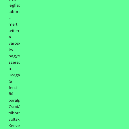
legfiatalabb
táborozónk)
–
mert
tettem
a
városért
és
nagyon
szeretem
a
Horgásztanyát
(a
fenti
fiú
barátja)
Csodás
táborozóink
voltak!
Kedvesek,