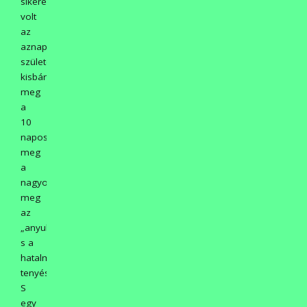
sikere
volt
az
aznap
született
kisbáránynak,
meg
a
10
naposnak,
meg
a
nagyobbaknak,
meg
az
„anyukáknak”,
s a
hatalmas
tenyészkosoknak.
S
egy