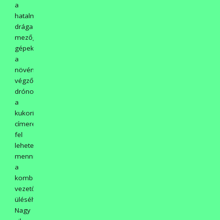
a
hatalmas,
drága
mezőgazdasági
gépeket,
a
növényvédelmet
végző
drónokat,
a
kukorica
címerezőt,
fel
lehetett
menni
a
kombájn
vezető
üléséhez.
Nagy