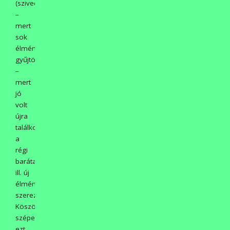
(szivecske)
–
mert
sok
élményt
gyűjtöttem,
–
mert
jó
volt
újra
találkozni
a
régi
barátaimmal,
ill. új
élményeket
szerezni.
Köszönöm
szépen
ezt