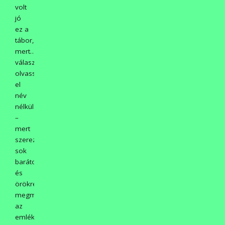
volt
jó
ez a
tábor,
mert…….Néhány
választ
olvassanak
el
név
nélkül:
–
mert
szereztem
sok
barátot,
és
örökre
megmaradnak
az
emlékek.