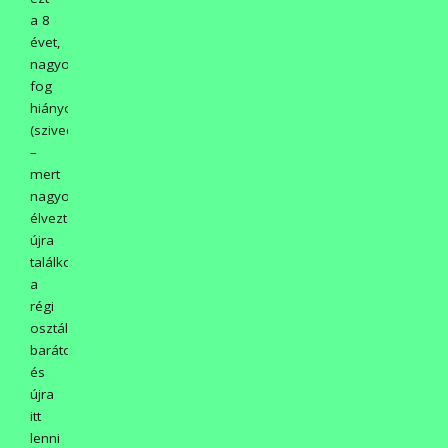
a 8
évet,
nagyon
fog
hiányozni.
(szivecske)
–
mert
nagyon
élveztem
újra
találkozni
a
régi
osztálytársakkal,
barátokkal
és
újra
itt
lenni