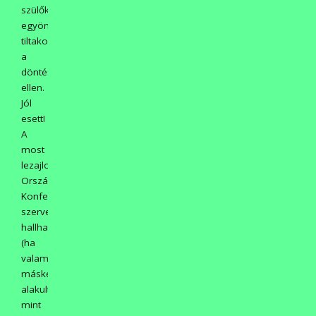
szülők
egyöntetűen
tiltakoztak
a
döntés
ellen.
Jól
esett!
A
most
lezajlott
Országos
Konferencia
szervezőjétől
hallhattuk
(ha
valami
másként
alakult,
mint