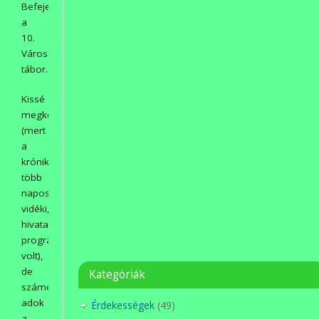
Befejeződött
a
10.
Városszépítő
tábor.
Kissé
megkésve
(mert
a
krónikásnak
több
napos,
vidéki,
hivatalos
programja
volt),
de
Kategóriák
számot
adok
Érdekességek
(49)
a