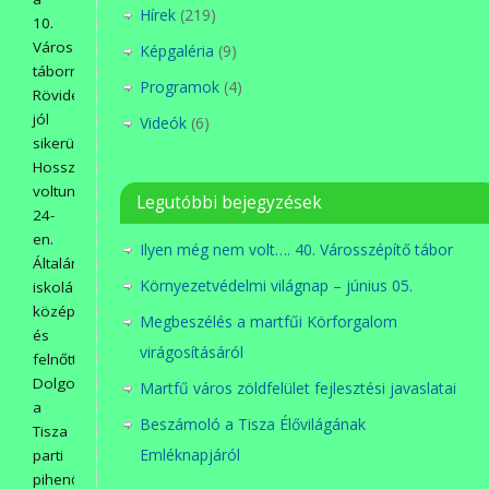
Hírek
(219)
10.
Városszépítő
Képgaléria
(9)
táborról.
Programok
(4)
Röviden:
jól
Videók
(6)
sikerült!
Hosszabban:
voltunk
Legutóbbi bejegyzések
24-
en.
Ilyen még nem volt…. 40. Városszépítő tábor
Általános
Környezetvédelmi világnap – június 05.
iskolások,
középiskolások
Megbeszélés a martfűi Körforgalom
és
virágosításáról
felnőttek.
Dolgoztunk:
Martfű város zöldfelület fejlesztési javaslatai
a
Beszámoló a Tisza Élővilágának
Tisza
Emléknapjáról
parti
pihenők