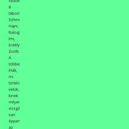
csúcstartók
8
táborral:
Schmidt
Hajni,
Balogh
Imi,
Erdélyi
Zsolti.
A
többiek
írták,
mi
történt
velük,
kinek
milyen
vizsgája
van
éppen
az