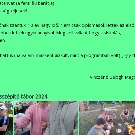
nyát (a fenti fiú barátja)
sségteljesek!
sónak szántuk. 10 év nagy idő. Nem csak diplomások lettek az első
bek lettek ugyanannyival. Meg kell vallani, hogy kisiskolás,
en.
hattuk (ha valami másként alakult, mint a programban volt) „Egy 
Vinczéné Balogh Mag
sszépítő tábor 2024