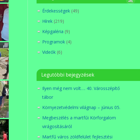
Érdekességek
(49)
Hírek
(219)
Képgaléria
(9)
Programok
(4)
Videók
(6)
Legutóbbi bejegyzések
Ilyen még nem volt…. 40. Városszépítő
tábor
Környezetvédelmi világnap – június 05.
Megbeszélés a martfűi Körforgalom
virágosításáról
Martfű város zöldfelület fejlesztési