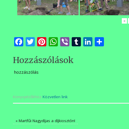
«
Facebook
Twitter
Pinterest
WhatsApp
Viber
Tumblr
LinkedI
Ossza
meg
Hozzászólások
hozzászólás
Könyvjelzőkhöz
Közvetlen link
.
«
Martfűi Nagydíjas a díjkiosztón!