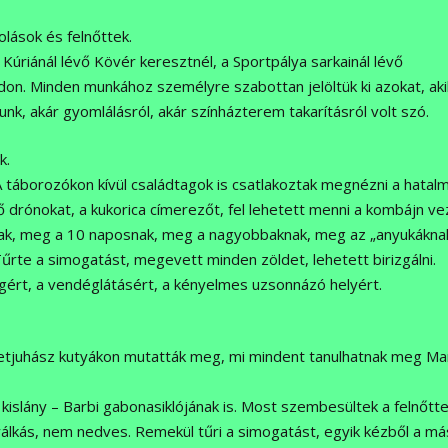
olások és felnőttek.
y Kúriánál lévő Kövér keresztnél, a Sportpálya sarkainál lévő
on. Minden munkához személyre szabottan jelöltük ki azokat, aki
, akár gyomlálásról, akár színházterem takarításról volt szó.
k.
 A táborozókon kívül családtagok is csatlakoztak megnézni a hatal
rónokat, a kukorica címerezőt, fel lehetett menni a kombájn ve
ynak, meg a 10 naposnak, meg a nagyobbaknak, meg az „anyukáknak
űrte a simogatást, megevett minden zöldet, lehetett birizgálni.
gért, a vendéglátásért, a kényelmes uzsonnázó helyért.
etjuhász kutyákon mutatták meg, mi mindent tanulhatnak meg Ma
kislány – Barbi gabonasiklójának is. Most szembesültek a felnőtte
yálkás, nem nedves. Remekül tűri a simogatást, egyik kézből a má