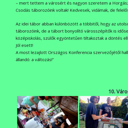
– mert tettem a városért és nagyon szeretem a Horgászta
Csodás táborozóink voltak! Kedvesek, vidámak, de felelő
Az idei tábor abban különbözött a többitől, hogy az utol
táborozóink, de a tábort bonyolító városszépítők is időseb
középiskolás, szülők egyöntetűen tiltakoztak a döntés ell
Jól esett!
A most lezajlott Országos Konferencia szervezőjétől hall
állandó: a változás!”
10. Váro