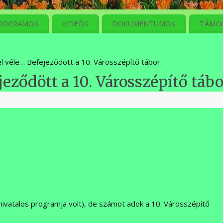
ROGRAMOK
VIDEÓK
DOKUMENTUMOK
TÁMO
 el véle… Befejeződött a 10. Városszépítő tábor.
ejeződött a 10. Városszépítő tábo
n
hivatalos programja volt), de számot adok a 10. Városszépítő