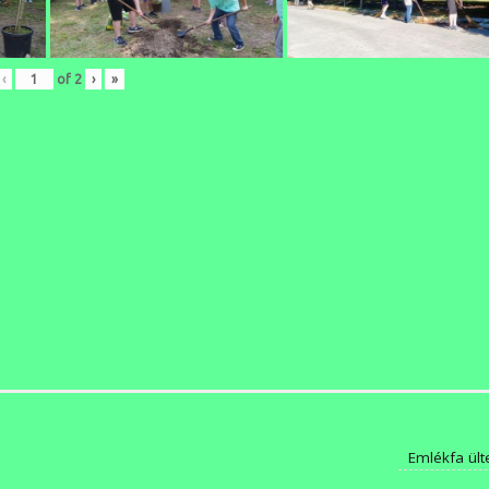
‹
of
2
›
»
n
Emlékfa ül