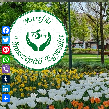
Facebook
Twitter
Pinterest
WhatsApp
Viber
Tumblr
LinkedIn
Ossza