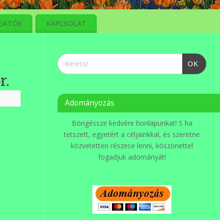
GATÓK
KAPCSOLAT
OK
r.
Adományozás
Böngéssze kedvére honlapunkat! S ha
tetszett, egyetért a céljainkkal, és szeretne
közvetetten részese lenni, köszönettel
fogadjuk adományát!