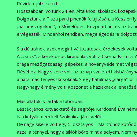
Röviden: jól sikerült!
Hosszabban: voltunk 24-en. Általános iskolások, középisk
Dolgoztunk: a Tisza parti pihenők felújításán, a Keszlerff
„háromszögeknél”, a Művelődési Központban, és a strand
elvégezték. Mindenhol rendben, megelégedésre dolgoztunk
S a délutánok: azok megint változatosak, érdekesek volta
A „csúcs”, a kerekpáros kirándulás volt a Cserna Farmra.
drága mezőgazdasági gépeket, a növényvédelmet végző d
üléséhez. Nagy sikere volt az aznap született kisbárán
a hatalmas tenyészkosoknak. S egy hatalmas „sárga” ló! T
Nagy-nagy élmény volt! Köszönet a háziaknak a lehetősé
Más állatok is jártak a táborban.
Lesták János kutyaoktató és segítője Kardosné Éva ném
is a kutyák, nem kell Szolnokra járni velük.
De nagy sikere volt egy 5. osztályos – Martfűhöz kötődő 
azzal a ténnyel, hogy a siklók bőre mint a selyem. Nem n