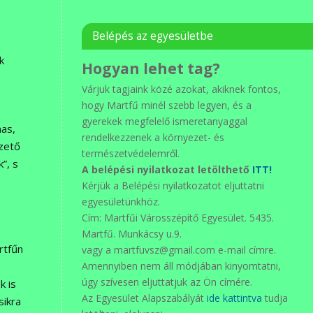
Belépés az egyesületbe
k
Hogyan lehet tag?
Várjuk tagjaink közé azokat, akiknek fontos,
hogy Martfű minél szebb legyen, és a
gyerekek megfelelő ismeretanyaggal
mas,
rendelkezzenek a környezet- és
zető
természetvédelemről.
”, s
A belépési nyilatkozat letölthető
ITT!
Kérjük a Belépési nyilatkozatot eljuttatni
egyesületünkhöz.
Cím: Martfűi Városszépítő Egyesület. 5435.
Martfű. Munkácsy u.9.
rtfűn
vagy a martfuvsz@gmail.com e-mail címre.
Amennyiben nem áll módjában kinyomtatni,
úgy szívesen eljuttatjuk az Ön címére.
k is
Az Egyesület Alapszabályát
ide kattintva
tudja
sikra