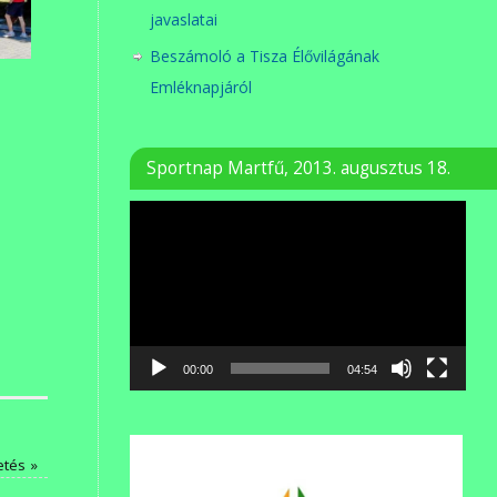
javaslatai
Beszámoló a Tisza Élővilágának
Emléknapjáról
Sportnap Martfű, 2013. augusztus 18.
Videólejátszó
00:00
04:54
tetés
»