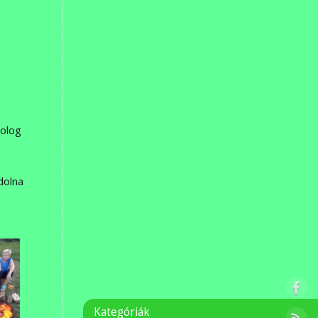
dolog
dolna
Kategóriák