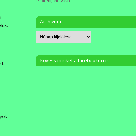
letölteni, elolvasni.
i
Archívum
lük,
i
l
Kövess minket a facebookon is
zt
gyok