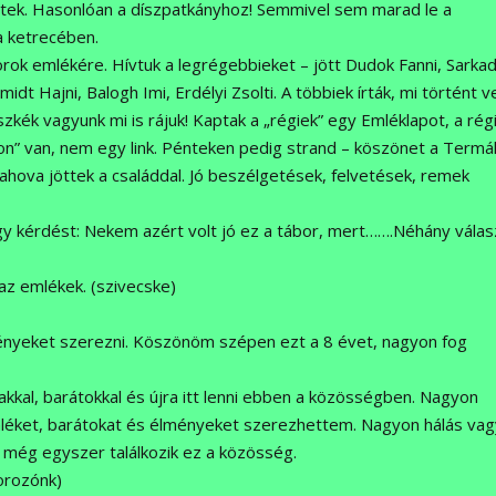
őttek. Hasonlóan a díszpatkányhoz! Semmivel sem marad le a
a ketrecében.
rok emlékére. Hívtuk a legrégebbieket – jött Dudok Fanni, Sarkad
idt Hajni, Balogh Imi, Erdélyi Zsolti. A többiek írták, mi történt ve
kék vagyunk mi is rájuk! Kaptak a „régiek” egy Emléklapot, a rég
on” van, nem egy link. Pénteken pedig strand – köszönet a Termá
hova jöttek a családdal. Jó beszélgetések, felvetések, remek
egy kérdést: Nekem azért volt jó ez a tábor, mert…….Néhány válas
z emlékek. (szivecske)
j élményeket szerezni. Köszönöm szépen ezt a 8 évet, nagyon fog
akkal, barátokkal és újra itt lenni ebben a közösségben. Nagyon
emléket, barátokat és élményeket szerezhettem. Nagyon hálás va
b még egyszer találkozik ez a közösség.
borozónk)