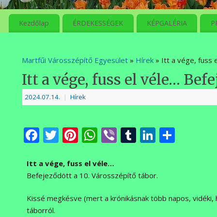
meg
Kezdőlap
ÉRDEKESSÉGEK
KÉPGALÉRIA
P
Martfűi Városszépítő Egyesület
»
Hírek
» Itt a vége, fuss
Itt a vége, fuss el véle… Bef
2024.07.14.
|
Hírek
Facebook
Twitter
Pinterest
WhatsApp
Viber
Tumblr
LinkedI
Ossza
meg
Itt a vége, fuss el véle…
Befejeződött a 10. Városszépítő tábor.
Kissé megkésve (mert a krónikásnak több napos, vidéki, 
táborról.