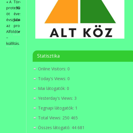
«
A
Törökbálint.
protestantizmus
30
öt
éves
évszázada
Jubileumi
az
program
Alföldön
»
–
kiállítás.
Statisztika
Online Visitors:
0
Today's Views:
0
Mai látogatók:
0
Yesterday's Views:
3
Tegnapi látogatók:
1
Total Views:
250 465
Összes látogató:
44 681