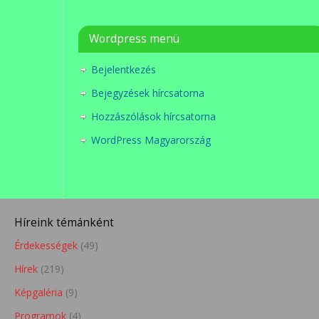
Wordpress menü
Bejelentkezés
Bejegyzések hírcsatorna
Hozzászólások hírcsatorna
WordPress Magyarország
Híreink témánként
Érdekességek
(49)
Hírek
(219)
Képgaléria
(9)
Programok
(4)