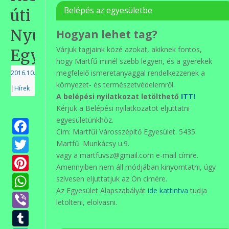
Belépés az egyesületbe
úti
Nyugdíjas
Hogyan lehet tag?
Várjuk tagjaink közé azokat, akiknek fontos,
Egyesületnél
hogy Martfű minél szebb legyen, és a gyerekek
megfelelő ismeretanyaggal rendelkezzenek a
2016.10.01.
környezet- és természetvédelemről.
|
Hírek
A belépési nyilatkozat letölthető
ITT!
Kérjük a Belépési nyilatkozatot eljuttatni
Facebook
egyesületünkhöz.
Cím: Martfűi Városszépítő Egyesület. 5435.
Twitter
Martfű. Munkácsy u.9.
vagy a martfuvsz@gmail.com e-mail címre.
Pinterest
Amennyiben nem áll módjában kinyomtatni, úgy
WhatsApp
szívesen eljuttatjuk az Ön címére.
Az Egyesület Alapszabályát
ide kattintva
tudja
Viber
letölteni, elolvasni.
Tumblr