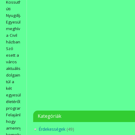
Kossuth
úti
Nyugdíjas
Egyesület
meghívására
a Civil
házban.
Szó
esett a
város
aktuális
dolgain
túl a
két
egyesület
életéről,
programjairól.
Felajánlották,
Kategóriák
hogy
amennyiben
Érdekességek
(49)
komolyabb,