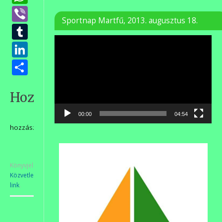
Viber
Sportnap Martfű, 2013. augusztus 18.
Tumblr
Videólejátszó
LinkedIn
Ossza
meg
Hozzászólások
00:00
04:54
hozzászólás
Könyvjelzőkhöz
Közvetlen
link
.