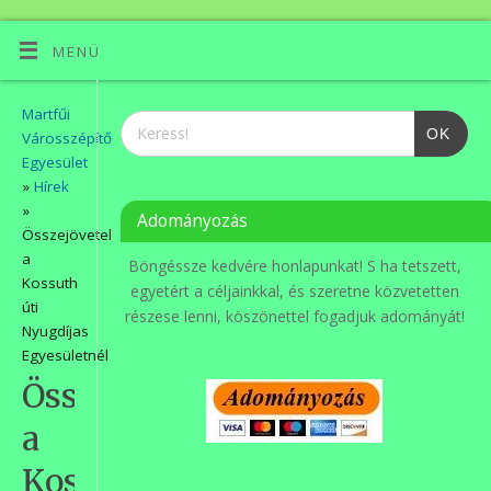
MENÜ
Martfűi
OK
Városszépítő
Egyesület
»
Hírek
»
Adományozás
Összejövetel
a
Böngéssze kedvére honlapunkat! S ha tetszett,
Kossuth
egyetért a céljainkkal, és szeretne közvetetten
úti
részese lenni, köszönettel fogadjuk adományát!
Nyugdíjas
Egyesületnél
Összejövetel
a
Kossuth