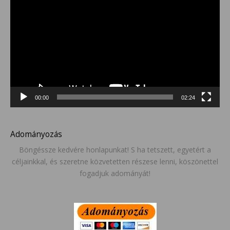
00:00
02:24
Adományozás
Böngéssze kedvére honlapunkat! S ha tetszett, egyetért a
céljainkkal, és szeretne közvetetten részese lenni, köszönettel
fogadjuk adományát!