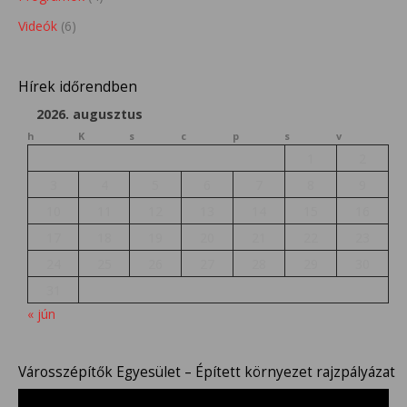
Videók
(6)
Hírek időrendben
2026. augusztus
h
K
s
c
p
s
v
1
2
3
4
5
6
7
8
9
10
11
12
13
14
15
16
17
18
19
20
21
22
23
24
25
26
27
28
29
30
31
« jún
Városszépítők Egyesület – Épített környezet rajzpályázat
Videólejátszó