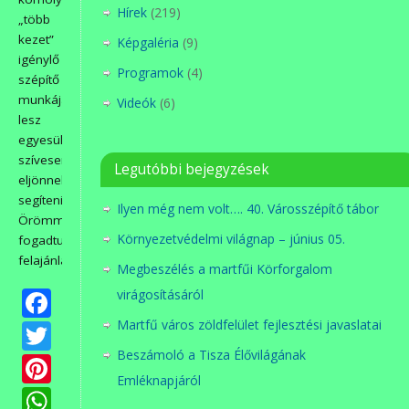
Hírek
(219)
„több
kezet”
Képgaléria
(9)
igénylő
Programok
(4)
szépítő
munkája
Videók
(6)
lesz
egyesületünknek,
szívesen
Legutóbbi bejegyzések
eljönnek
segíteni.
Ilyen még nem volt…. 40. Városszépítő tábor
Örömmel
Környezetvédelmi világnap – június 05.
fogadtuk
felajánlásukat.
Megbeszélés a martfűi Körforgalom
Facebook
virágosításáról
Martfű város zöldfelület fejlesztési javaslatai
Twitter
Beszámoló a Tisza Élővilágának
Pinterest
Emléknapjáról
WhatsApp