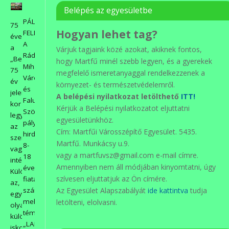
Belépés az egyesületbe
PÁLYÁZATI
75
Hogyan lehet tag?
FELHÍVÁS
éves
A
a
Várjuk tagjaink közé azokat, akiknek fontos,
Ráday
„Beniczky”!
hogy Martfű minél szebb legyen, és a gyerekek
Mihály
75
megfelelő ismeretanyaggal rendelkezzenek a
Város-
év
környezet- és természetvédelemről.
és
jelentős
A belépési nyilatkozat letölthető
ITT!
Faluvédő
kor
Kérjük a Belépési nyilatkozatot eljuttatni
Szövetség
legyen
egyesületünkhöz.
pályázatot
az
Cím: Martfűi Városszépítő Egyesület. 5435.
hirdet
személy,
Martfű. Munkácsy u.9.
8-
vagy
vagy a martfuvsz@gmail.com e-mail címre.
18
intézmény.
Amennyiben nem áll módjában kinyomtatni, úgy
éves
Különösen
szívesen eljuttatjuk az Ön címére.
fiatalok
az,
számára,
Az Egyesület Alapszabályát
ide kattintva
tudja
egy
melynek
letölteni, elolvasni.
olyan
témái:
különleges
„LAKÓHELYEM,
iskola