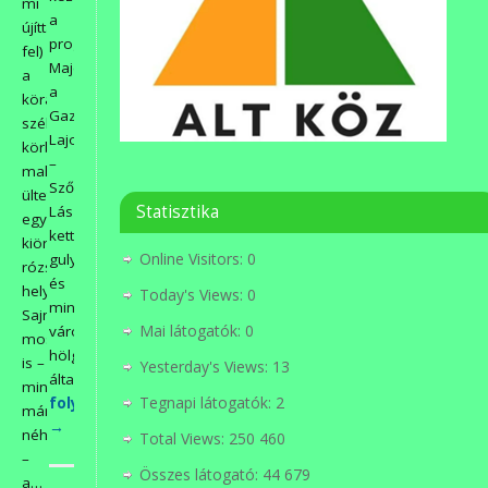
mi
a
újíttattunk
program.
fel)
Majd
a
a
körágyás
Gazsó
szélébe
Lajos
körbe
–
mahóniákat
Szőke
ültettünk
Statisztika
László
egyes
kettős
kiöregedett
Online Visitors:
0
gulyáslevesével
rózsatövek
és
helyére.
Today's Views:
0
minden
Sajnos
Mai látogatók:
0
városszépítős
most
hölgy
is –
Yesterday's Views:
13
által…
mint
Tegnapi látogatók:
2
folytatás>>>
már
→
néhányszor
Total Views:
250 460
–
Összes látogató:
44 679
a…