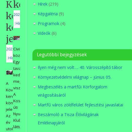
Kövér
között
Hírek
(219)
kereszt
Képgaléria
(9)
2025.10.16.
Programok
(4)
|
Hírek
környékéről
Videók
(6)
jelentem
Civiltársak
2025.11.13.
Legutóbbi bejegyzések
között
|
Hírek
Egy
Ilyen még nem volt…. 40. Városszépítő tábor
tavalyi
kedves
Környezetvédelmi világnap – június 05.
meghívást
A
Megbeszélés a martfűi Körforgalom
viszonoztunk.
Kövér
A
virágosításáról
kereszt
Kossuth
környékéről
Martfű város zöldfelület fejlesztési javaslatai
úti
jelentem.
Nyugdíjas
Beszámoló a Tisza Élővilágának
Az
Klubot
év
Emléknapjáról
láttuk
utolsó