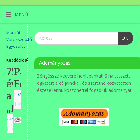
MENÜ
Martfűi
OK
Városszépítő
Egyesület
»
Kezdőoldal
Adományozás
75
Pályázati
Böngéssze kedvére honlapunkat! S ha tetszett,
éves
Felhívás
egyetért a céljainkkal, és szeretne közvetetten
részese lenni, köszönettel fogadjuk adományát!
a
2025.11.28.
|
Hírek
„Beniczky”!
2025.12.05.
|
Hírek