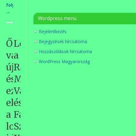
folytatás>>>
→
Wordpress menü
Bejelentkezés
Ősz
Lezajlott
Bejegyzések hírcsatorna
Hozzászólások hírcsatorna
van
a
WordPress Magyarország
újra,
Ráday
és
Mihály
ezzel
Város
eljött
és
a
Faluvédő
lombhullás
Szövetség