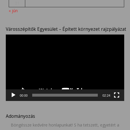
31
« jún
Városszépítők Egyesület – Épített környezet rajzpályázat
Videólejátszó
00:00
02:24
Adományozás
Böngéssze kedvére honlapunkat! S ha tetszett, egyetért a