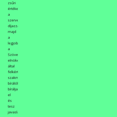
zsűri
értékeli,
a
szervező
díjazza,
majd
a
legjobbakat
a
Szövetség
elnöke
által
felkért
szakmai
bírálóbizottság
bírálja
el
és
tesz
javaslatot