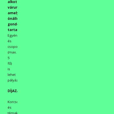
alkotásokat
várunk,
amelyek
önálló
gondolatokat
tartalmaznak
.
Egyénileg
és
csoportosan
(max.
5
fő)
is
lehet
pályázni.
DÍJAZÁS:
Korcsoportonként
és
témakörönként