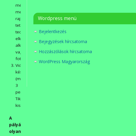
méretnek
megfelelő
Wordpress menü
rajzlapra,
tetszőleges
Bejelentkezés
technikával
elkészített
Bejegyzések hírcsatorna
alkotással
Hozzászólások hírcsatorna
vagy
fotóval).
WordPress Magyarország
Videó
készítésével
(max.
3
perces
TikTok
kisfilm).
A
pályázatra
olyan