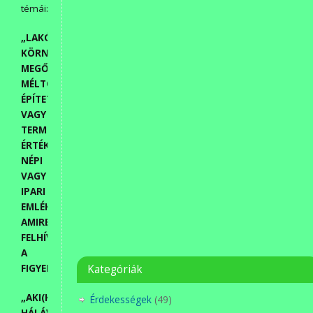
témái:
„LAKÓHELYEM,
KÖRNYEZETEM
MEGŐRZÉSRE
MÉLTÓ
ÉPÍTETT
VAGY
TERMÉSZETI
ÉRTÉKE,
NÉPI
VAGY
IPARI
EMLÉKE,
AMIRE
FELHÍVOM
A
Kategóriák
FIGYELMET”
„AKI(K)KRE
Érdekességek
(49)