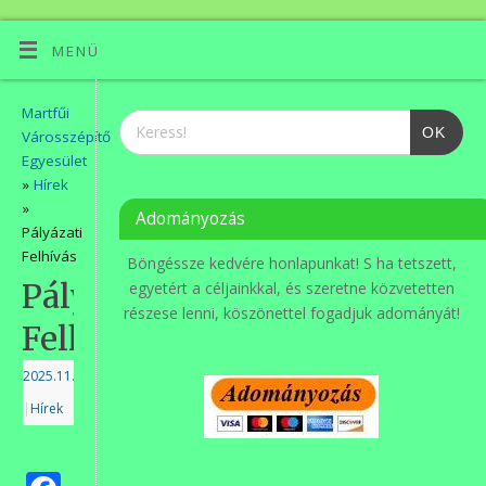
MENÜ
Martfűi
OK
Városszépítő
Egyesület
»
Hírek
»
Adományozás
Pályázati
Felhívás
Böngéssze kedvére honlapunkat! S ha tetszett,
Pályázati
egyetért a céljainkkal, és szeretne közvetetten
részese lenni, köszönettel fogadjuk adományát!
Felhívás
2025.11.28.
|
Hírek