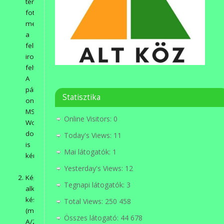
térkép,
fotó
mellékletekkel,
a
felhasznált
irodalom
feltüntetésével).
A
pályázatot
Statisztika
online
MS
Online Visitors:
0
Word
dokumentumban
Today's Views:
11
is
Mai látogatók:
1
kérjük.
Yesterday's Views:
12
Képzőművészeti
Tegnapi látogatók:
3
alkotás
készítésével
Total Views:
250 458
(max.
Összes látogató:
44 678
A/2