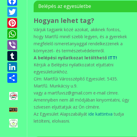
Facebook
Belépés az egyesületbe
Twitter
Pinterest
Hogyan lehet tag?
Várjuk tagjaink közé azokat, akiknek fontos,
WhatsApp
hogy Martfű minél szebb legyen, és a gyerekek
Viber
megfelelő ismeretanyaggal rendelkezzenek a
környezet- és természetvédelemről.
Tumblr
A belépési nyilatkozat letölthető
ITT!
LinkedIn
Kérjük a Belépési nyilatkozatot eljuttatni
egyesületünkhöz.
Ossza
Cím: Martfűi Városszépítő Egyesület. 5435.
meg
Martfű. Munkácsy u.9.
vagy a martfuvsz@gmail.com e-mail címre.
Amennyiben nem áll módjában kinyomtatni, úgy
szívesen eljuttatjuk az Ön címére.
Az Egyesület Alapszabályát
ide kattintva
tudja
letölteni, elolvasni.