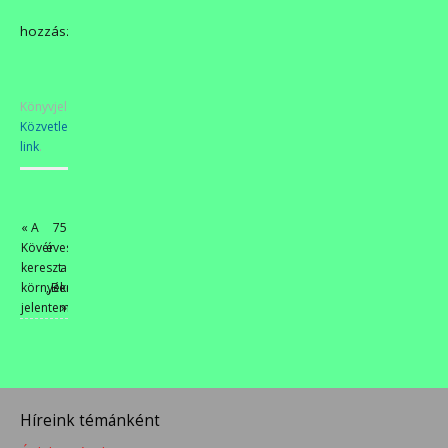
hozzászólás
Könyvjelzőkhöz
Közvetlen
link
.
«
A
75
Kövér
éves
kereszt
a
környékéről
„Beniczky”!
jelentem
»
Híreink témánként