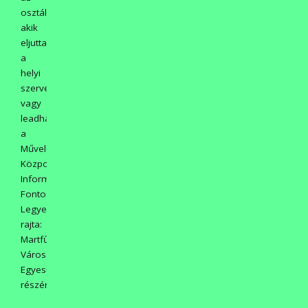
osztályfőnöködnél,
akik
eljuttatják
a
helyi
szervezőkhöz,
vagy
leadhatod
a
Művelődési
Központ
Információjánál.
Fontos!
Legyen
rajta:
Martfűi
Városszépítő
Egyesület
részére.