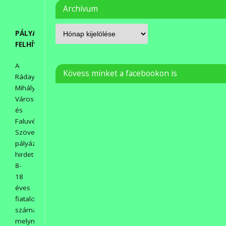
Archívum
PÁLYÁZATI
FELHÍVÁS
A
Kövess minket a facebookon is
Ráday
Mihály
Város-
és
Faluvédő
Szövetség
pályázatot
hirdet
8-
18
éves
fiatalok
számára,
melynek