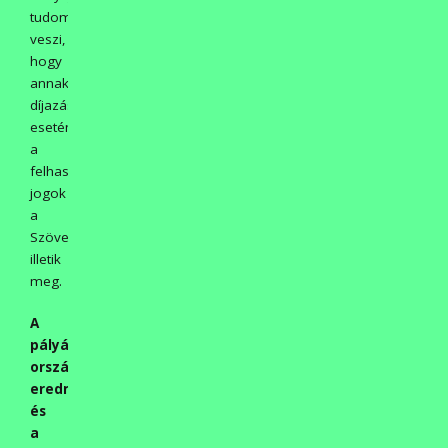
tudomásul
veszi,
hogy
annak
díjazása
esetén
a
felhasználási
jogok
a
Szövetséget
illetik
meg.
A
pályázat
országos
eredményhirdetésére
és
a