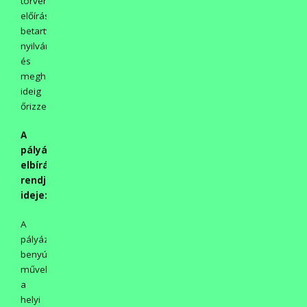
törvény
előírásait
betartva)
nyilvántartsa
és
meghatározott
ideig
őrizze.
A
pályázat
elbírálásának
rendje,
ideje:
A
pályázatra
benyújtott
műveket
a
helyi