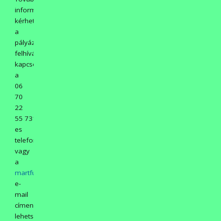
információ
kérhető
a
pályázati
felhívással
kapcsolatban
a
06
70
22
55 731-
es
telefonszámon,
vagy
a
martfuvsz@gmail.com
e-
mail
címen
lehetséges.