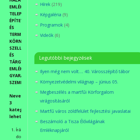
HÁLÁVAL
Hírek
(219)
EMLÉKEZÜNK:
TELEPÜLÉSÜNK
Képgaléria
(9)
ÉPÍTETT
Programok
(4)
ÉS
TERMÉSZETI
Videók
(6)
KÖRNYEZETÉT,
SZELLEMI
ÉS
Legutóbbi bejegyzések
TÁRGYI
EMLÉKEIT
Ilyen még nem volt…. 40. Városszépítő tábor
GYARAPÍTÓ
Környezetvédelmi világnap – június 05.
SZEMÉLYISÉG(EK)”
Megbeszélés a martfűi Körforgalom
Nevezni
virágosításáról
3
kategóriában
Martfű város zöldfelület fejlesztési javaslatai
lehet:
Beszámoló a Tisza Élővilágának
Írásbeli
Emléknapjáról
dolgozat