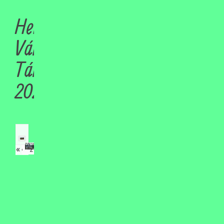
Hetedik
Városszépítő
Tábor
2021
«
‹
›
»
of
18