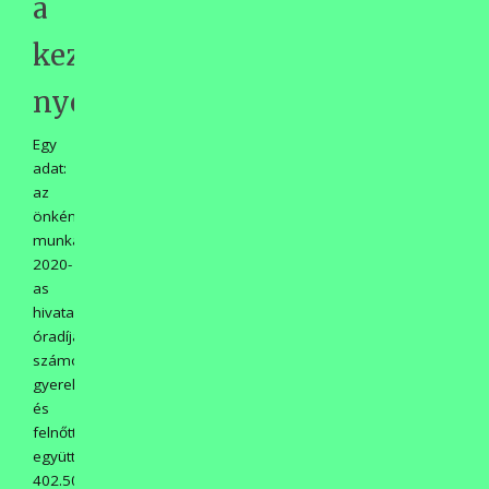
a
kezük
nyoma!
Egy
adat:
az
önkéntes
munka
2020-
as
hivatalos
óradíjával
számolva
gyerekek
és
felnőttek
együtt
402.500