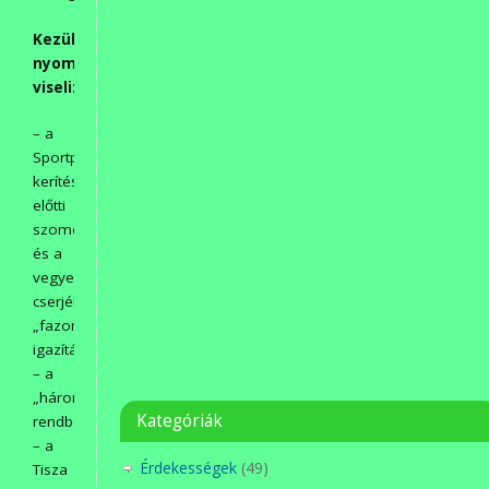
Kezük
nyomát
viseli:
– a
Sportpálya
kerítése
előtti
szomorúeprek
és a
vegyes
cserjék
„fazonra
igazítása”,
– a
„háromszögek”
Kategóriák
rendbetétele,
– a
Érdekességek
(49)
Tisza