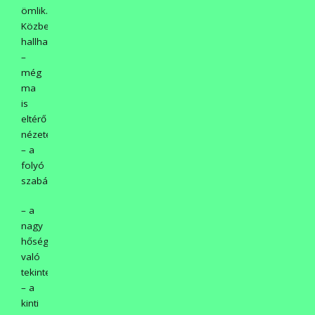
ömlik.
Közben
hallhattak
–
még
ma
is
eltérő
nézeteket
– a
folyó
szabályozásáról.
– a
nagy
hőségre
való
tekintettel
– a
kinti