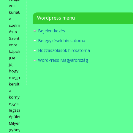
volt
kúriát/iskolát,
Wordpress menü
a
szélmalmot,
Bejelentkezés
és a
Szent
Bejegyzések hírcsatorna
Imre
Hozzászólások hírcsatorna
kápolnát.
(De
WordPress Magyarország
jó,
hogy
megmentésre
került
a
környék
egyik
legszebb
épülete!
Milyen
gyönyörű