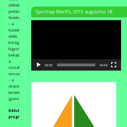
ülőkék
javítása,
Sportnap Martfű, 2013. augusztus 18.
festése,
Videólejátszó
– a
Kastélyszálló
előtti
körágyás
kigyomlálása,
bekapálása,
a
00:00
04:54
rózsák
visszavágása,
– a
strand
területén
gyomlálás.
Délutáni
programjaik: