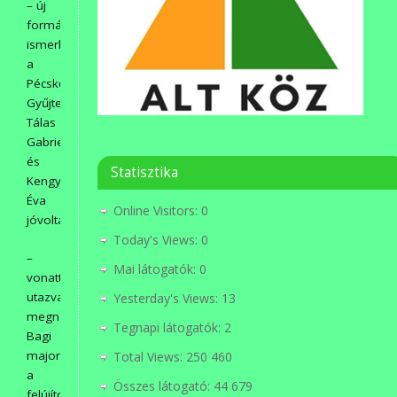
– új
formában
ismerkedtek
a
Pécskői
Gyűjteménnyel
Tálas
Gabriella
és
Statisztika
Kengyel
Éva
Online Visitors:
0
jóvoltából,
Today's Views:
0
–
Mai látogatók:
0
vonattal
utazva
Yesterday's Views:
13
megnézték
Tegnapi látogatók:
2
Bagi
majorban
Total Views:
250 460
a
Összes látogató:
44 679
felújított