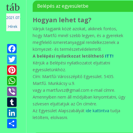
tábornak
Belépés az egyesületbe
2021.07.19.
Hogyan lehet tag?
|
Hírek
Várjuk tagjaink közé azokat, akiknek fontos,
hogy Martfű minél szebb legyen, és a gyerekek
megfelelő ismeretanyaggal rendelkezzenek a
Facebook
környezet- és természetvédelemről.
Twitter
A belépési nyilatkozat letölthető
ITT!
Kérjük a Belépési nyilatkozatot eljuttatni
Pinterest
egyesületünkhöz.
Cím: Martfűi Városszépítő Egyesület. 5435.
WhatsApp
Martfű. Munkácsy u.9.
Viber
vagy a martfuvsz@gmail.com e-mail címre.
Amennyiben nem áll módjában kinyomtatni, úgy
Tumblr
szívesen eljuttatjuk az Ön címére.
LinkedIn
Az Egyesület Alapszabályát
ide kattintva
tudja
letölteni, elolvasni.
Ossza
meg