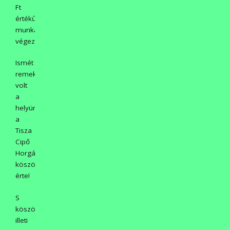
Ft
értékű
munkát
végeztek.
Ismét
remek
volt
a
helyünk
a
Tisza
Cipő
Horgásztanyán,
köszönet
érte!
S
köszönet
illeti