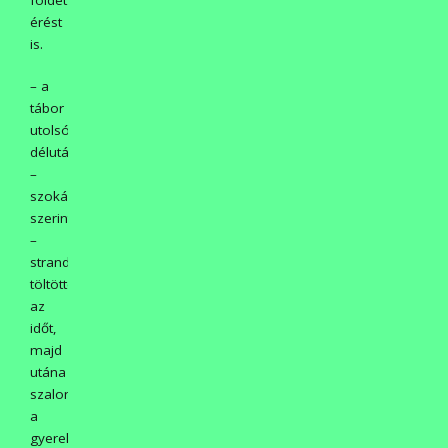
érést
is.
– a
tábor
utolsó
délutánján
–
szokás
szerint
–
strandolással
töltötték
az
időt,
majd
utána
szalonnasütés
a
gyerekeknek,