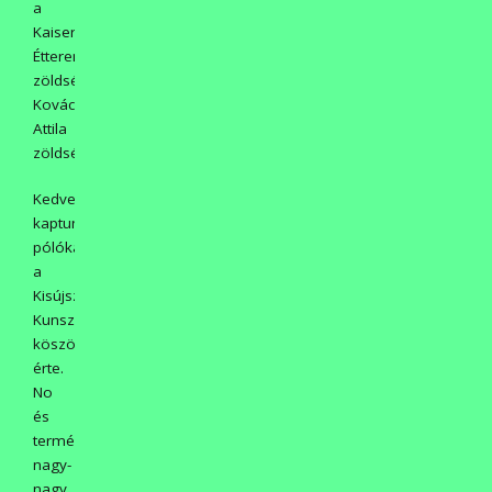
a
Kaiser
Étteremből,
zöldségféléket
Kovács
Attila
zöldségboltjából.
Kedvezményesen
kaptunk
pólókat
a
Kisújszállási
Kunszövtől,
köszönet
érte.
No
és
természetesen
nagy-
nagy