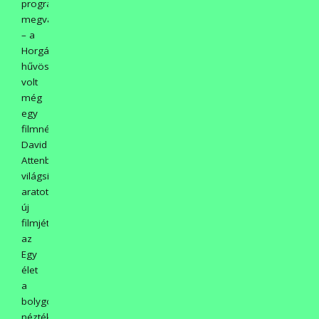
programot
megváltoztatva
– a
Horgásztanya
hűvösében
volt
még
egy
filmnézés:
David
Attenborough
világsikert
aratott
új
filmjét
az
Egy
élet
a
bolygónkon
nézték