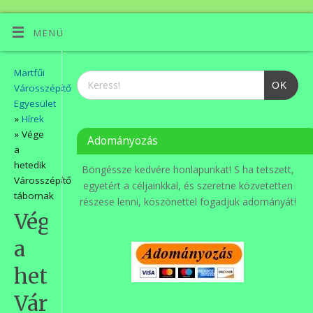
MENÜ
Martfűi
OK
Városszépítő
Egyesület
»
Hírek
» Vége
Adományozás
a
hetedik
Böngéssze kedvére honlapunkat! S ha tetszett,
Városszépítő
egyetért a céljainkkal, és szeretne közvetetten
tábornak
részese lenni, köszönettel fogadjuk adományát!
Vége
a
hetedik
Városszépítő