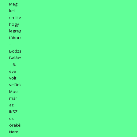
Meg
kell
említeni,
hogy
legrégebbi
táborozónk
–
Bodzsár
Balázs
– 6.
éve
volt
velünk.
Most
már
az
IKSZ-
es
órákért.
Nem