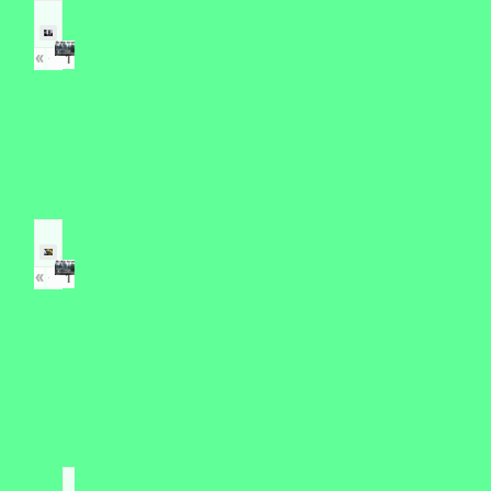
«
‹
›
»
of
17
«
‹
›
»
of
12