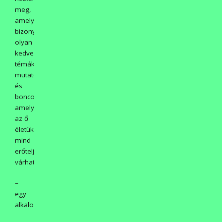
meg,
amely
bizony
olyan
kedvezőtlen
témákat
mutatott
és
boncolgatott,
amely
az ő
életükben
mind
erőteljesebben
várható.
–
egy
alkalommal