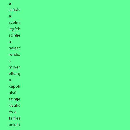
a
kilátás
a
szélmalom
legfelső
szintjéről
a
halastó
rendszerre!,
s
milyen
elhanyagolt
a
kápolna
alsó
szintje
kívülről
és a
falfreskók
belülről!!)