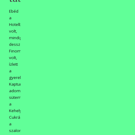
Ebéd
a
Hotelben
volt,
mindig
desszerttel.
Finom
volt,
ízlett
a
gyerekeknek.
Kaptunk
adományként
süteményt
a
Kehely
Cukrászdából,
a
szalonnát