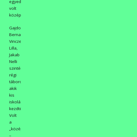
egyedül
volt
középiskolás:
Gajdos
Bernadett,
Vincze
Lilla,
Jakab
Nelli
szintén
régi
táborozók,
akik
kis
iskolásként
kezdték.
Volt
a
„középnemzedék”
–