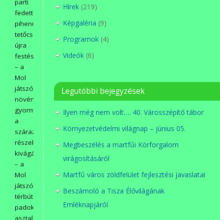
parti
Hírek
(219)
fedett
Képgaléria
(9)
pihenő
tetőcseréje,
Programok
(4)
újra
Videók
(6)
festése,
– a
Mol
játszótér
Legutóbbi bejegyzések
növényeinek
gyomtalanítása,
Ilyen még nem volt…. 40. Városszépítő tábor
a
Környezetvédelmi világnap – június 05.
száraz
részek
Megbeszélés a martfűi Körforgalom
kivágása,
virágosításáról
– a
Martfű város zöldfelület fejlesztési javaslatai
Mol
játszótér
Beszámoló a Tisza Élővilágának
térbútorainak:
Emléknapjáról
padok,
asztalok,