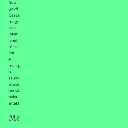
ők a
„jövő”!
Összességében
megint
csak
jókat
lehet
róluk
írni.
A
meleg,
a
szúnyogok
ellenére
becsülettel
helyt
álltak!
Meglátszik