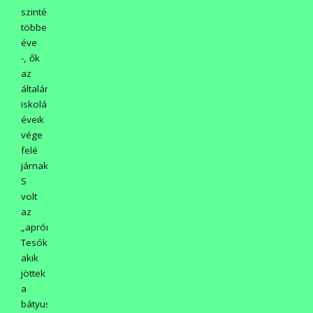
szintén
többedik
éve
-, ők
az
általános
iskolás
éveik
vége
felé
járnak.
S
volt
az
„aprónép”.
Tesók,
akik
jöttek
a
bátyussal,