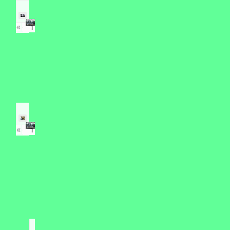
«
‹
›
»
of
17
«
‹
›
»
of
12