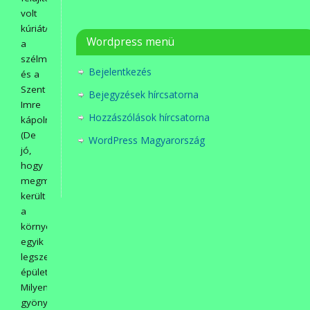
volt
kúriát/iskolát,
Wordpress menü
a
szélmalmot,
Bejelentkezés
és a
Szent
Bejegyzések hírcsatorna
Imre
Hozzászólások hírcsatorna
kápolnát.
(De
WordPress Magyarország
jó,
hogy
megmentésre
került
a
környék
egyik
legszebb
épülete!
Milyen
gyönyörű