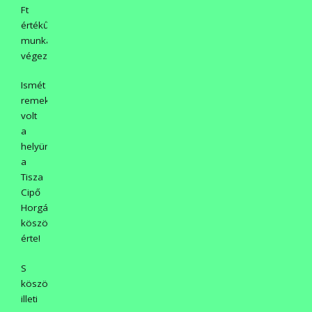
Ft
értékű
munkát
végeztek.
Ismét
remek
volt
a
helyünk
a
Tisza
Cipő
Horgásztanyán,
köszönet
érte!
S
köszönet
illeti