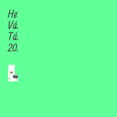
Hetedik
Városszépítő
Tábor
2021
«
‹
›
»
of
18