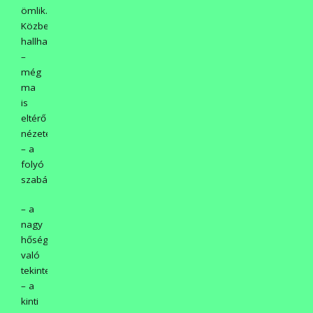
ömlik.
Közben
hallhattak
–
még
ma
is
eltérő
nézeteket
– a
folyó
szabályozásáról.
– a
nagy
hőségre
való
tekintettel
– a
kinti