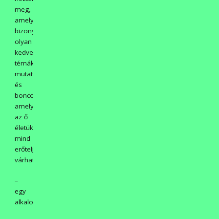
meg,
amely
bizony
olyan
kedvezőtlen
témákat
mutatott
és
boncolgatott,
amely
az ő
életükben
mind
erőteljesebben
várható.
–
egy
alkalommal