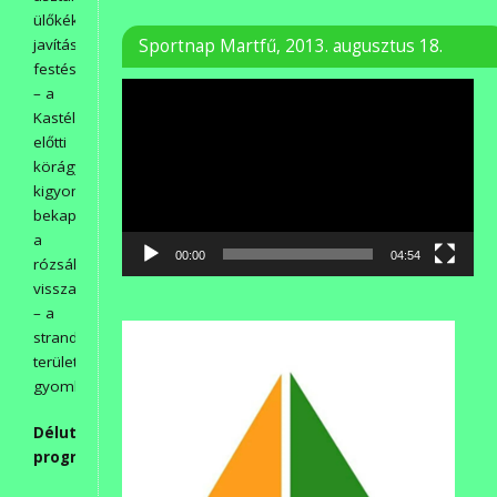
ülőkék
javítása,
Sportnap Martfű, 2013. augusztus 18.
festése,
Videólejátszó
– a
Kastélyszálló
előtti
körágyás
kigyomlálása,
bekapálása,
a
00:00
04:54
rózsák
visszavágása,
– a
strand
területén
gyomlálás.
Délutáni
programjaik: