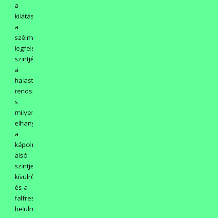
a
kilátás
a
szélmalom
legfelső
szintjéről
a
halastó
rendszerre!,
s
milyen
elhanyagolt
a
kápolna
alsó
szintje
kívülről
és a
falfreskók
belülről!!)