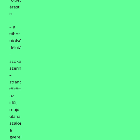
érést
is.
– a
tábor
utolsó
délutánján
–
szokás
szerint
–
strandolással
töltötték
az
időt,
majd
utána
szalonnasütés
a
gyerekeknek,