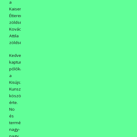
a
Kaiser
Étteremből,
zöldségféléket
Kovács
Attila
zöldségboltjából.
Kedvezményesen
kaptunk
pólókat
a
Kisújszállási
Kunszövtől,
köszönet
érte.
No
és
természetesen
nagy-
nagy