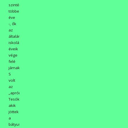
szintén
többedik
éve
-, ők
az
általános
iskolás
éveik
vége
felé
járnak.
S
volt
az
„aprónép”.
Tesók,
akik
jöttek
a
bátyussal,