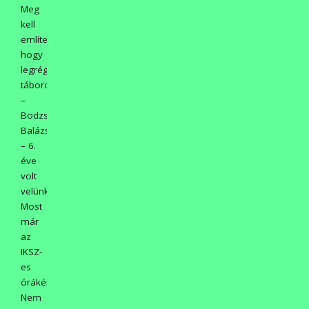
Meg
kell
említeni,
hogy
legrégebbi
táborozónk
–
Bodzsár
Balázs
– 6.
éve
volt
velünk.
Most
már
az
IKSZ-
es
órákért.
Nem