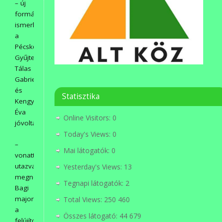
– új
formában
ismerkedtek
a
Pécskői
Gyűjteménnyel
Tálas
Gabriella
és
Statisztika
Kengyel
Éva
Online Visitors:
0
jóvoltából,
Today's Views:
0
–
Mai látogatók:
0
vonattal
utazva
Yesterday's Views:
13
megnézték
Tegnapi látogatók:
2
Bagi
majorban
Total Views:
250 460
a
Összes látogató:
44 679
felújított