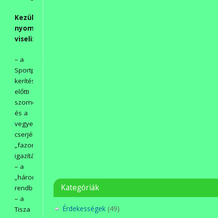
Kezük
nyomát
viseli:
– a
Sportpálya
kerítése
előtti
szomorúeprek
és a
vegyes
cserjék
„fazonra
igazítása”,
– a
„háromszögek”
Kategóriák
rendbetétele,
– a
Érdekességek
(49)
Tisza