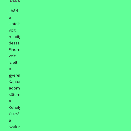
Ebéd
a
Hotelben
volt,
mindig
desszerttel.
Finom
volt,
ízlett
a
gyerekeknek.
Kaptunk
adományként
süteményt
a
Kehely
Cukrászdából,
a
szalonnát