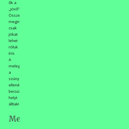
ők a
„jövő”!
Összességében
megint
csak
jókat
lehet
róluk
írni.
A
meleg,
a
szúnyogok
ellenére
becsülettel
helyt
álltak!
Meglátszik