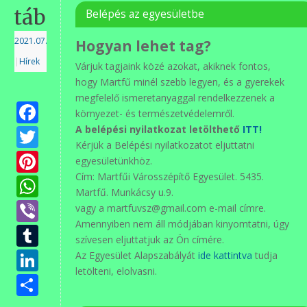
tábornak
Belépés az egyesületbe
2021.07.19.
Hogyan lehet tag?
|
Hírek
Várjuk tagjaink közé azokat, akiknek fontos,
hogy Martfű minél szebb legyen, és a gyerekek
megfelelő ismeretanyaggal rendelkezzenek a
Facebook
környezet- és természetvédelemről.
Twitter
A belépési nyilatkozat letölthető
ITT!
Kérjük a Belépési nyilatkozatot eljuttatni
Pinterest
egyesületünkhöz.
Cím: Martfűi Városszépítő Egyesület. 5435.
WhatsApp
Martfű. Munkácsy u.9.
Viber
vagy a martfuvsz@gmail.com e-mail címre.
Amennyiben nem áll módjában kinyomtatni, úgy
Tumblr
szívesen eljuttatjuk az Ön címére.
LinkedIn
Az Egyesület Alapszabályát
ide kattintva
tudja
letölteni, elolvasni.
Ossza
meg