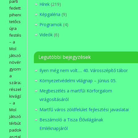
parti
Hírek
(219)
fedett
Képgaléria
(9)
pihenő
tetőcseréje,
Programok
(4)
újra
Videók
(6)
festése,
– a
Mol
játszótér
Legutóbbi bejegyzések
növényeinek
gyomtalanítása,
Ilyen még nem volt…. 40. Városszépítő tábor
a
Környezetvédelmi világnap – június 05.
száraz
részek
Megbeszélés a martfűi Körforgalom
kivágása,
virágosításáról
– a
Martfű város zöldfelület fejlesztési javaslatai
Mol
játszótér
Beszámoló a Tisza Élővilágának
térbútorainak:
Emléknapjáról
padok,
asztalok,