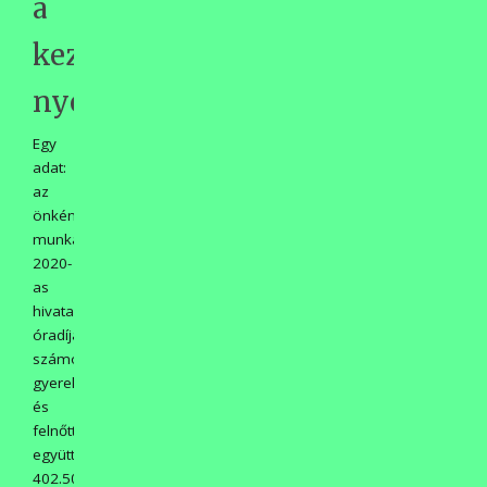
a
kezük
nyoma!
Egy
adat:
az
önkéntes
munka
2020-
as
hivatalos
óradíjával
számolva
gyerekek
és
felnőttek
együtt
402.500