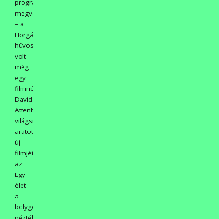
programot
megváltoztatva
– a
Horgásztanya
hűvösében
volt
még
egy
filmnézés:
David
Attenborough
világsikert
aratott
új
filmjét
az
Egy
élet
a
bolygónkon
nézték