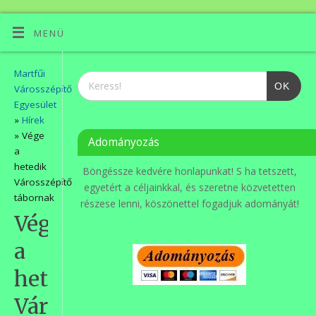
MENÜ
Martfűi
OK
Városszépítő
Egyesület
»
Hírek
» Vége
Adományozás
a
hetedik
Böngéssze kedvére honlapunkat! S ha tetszett,
Városszépítő
egyetért a céljainkkal, és szeretne közvetetten
tábornak
részese lenni, köszönettel fogadjuk adományát!
Vége
a
hetedik
Városszépítő