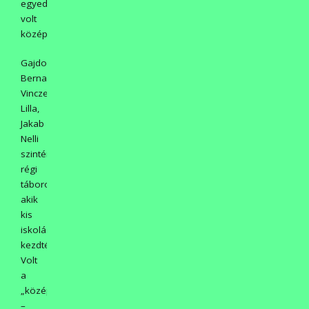
egyedül
volt
középiskolás:
Gajdos
Bernadett,
Vincze
Lilla,
Jakab
Nelli
szintén
régi
táborozók,
akik
kis
iskolásként
kezdték.
Volt
a
„középnemzedék”
–