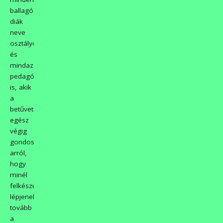
ballagó
diák
neve
osztályonként,
és
mindazon
pedagógusoké
is, akik
a
betűvetéstől
egész
végig
gondoskodtak
arról,
hogy
minél
felkészültebben
lépjenek
tovább
a