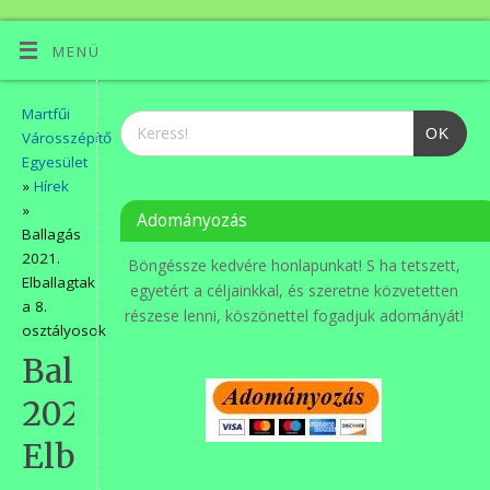
MENÜ
Martfűi
OK
Városszépítő
Egyesület
»
Hírek
»
Adományozás
Ballagás
2021.
Böngéssze kedvére honlapunkat! S ha tetszett,
Elballagtak
egyetért a céljainkkal, és szeretne közvetetten
a 8.
részese lenni, köszönettel fogadjuk adományát!
osztályosok
Ballagás
2021.
Elballagtak