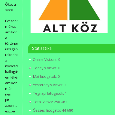
Őket a
sors!
Évtizedek
múlva,
amikor
a
történések
Statisztika
rétegenként
rakodnak
Online Visitors:
0
a
nyolcadikos
Today's Views:
0
ballagás
Mai látogatók:
0
emlékére,
amikor
Yesterday's Views:
2
már
Tegnapi látogatók:
1
nem
jut
Total Views:
250 462
azonnal
Összes látogató:
44 680
észbe