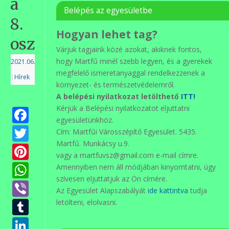
a
Belépés az egyesületbe
8.
Hogyan lehet tag?
osztályosok
Várjuk tagjaink közé azokat, akiknek fontos,
hogy Martfű minél szebb legyen, és a gyerekek
2021.06.20.
megfelelő ismeretanyaggal rendelkezzenek a
|
Hírek
környezet- és természetvédelemről.
A belépési nyilatkozat letölthető
ITT!
Kérjük a Belépési nyilatkozatot eljuttatni
Facebook
egyesületünkhöz.
Twitter
Cím: Martfűi Városszépítő Egyesület. 5435.
Martfű. Munkácsy u.9.
Pinterest
vagy a martfuvsz@gmail.com e-mail címre.
WhatsApp
Amennyiben nem áll módjában kinyomtatni, úgy
szívesen eljuttatjuk az Ön címére.
Viber
Az Egyesület Alapszabályát
ide kattintva
tudja
Tumblr
letölteni, elolvasni.
LinkedIn