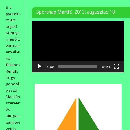
S a
Sportnap Martfű, 2013. augusztus 18.
gyerekeknek
miért
Videólejátszó
adjuk?
Könnyebben
megőrzik
városunkat
emlékeikben,
ha
fellapozzák.
00:00
04:54
Kérjük,
hogy
gondoljanak
vissza
Martfűre
szeretettel,
és
látogassák,
bárhová
veti is