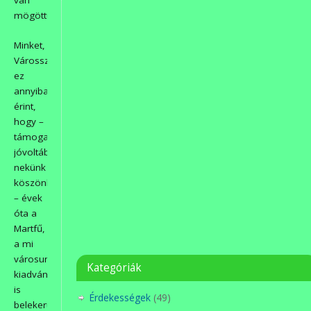
van
mögöttük.
Minket,
Városszépítőket
ez
annyiban
érint,
hogy –
támogatóink
jóvoltából,
nekünk
köszönhetően
– évek
óta a
Martfű,
a mi
városunk
Kategóriák
kiadvány
is
Érdekességek
(49)
belekerül