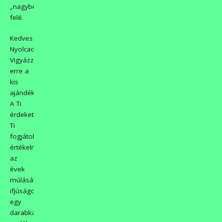
„nagybetűs”
felé.
Kedves
Nyolcadikosok!
Vigyázzatok
erre a
kis
ajándékunkra!
A Ti
érdeketek,
Ti
fogjátok
értékelni
az
évek
múlásával
ifjúságotok
egy
darabkájára