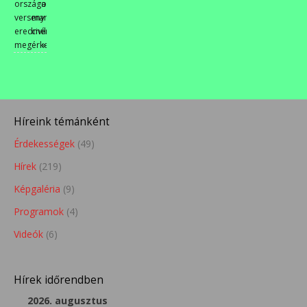
országos
a
verseny
martfűi
eredményei
civilek
megérkeztek
»
Híreink témánként
Érdekességek
(49)
Hírek
(219)
Képgaléria
(9)
Programok
(4)
Videók
(6)
Hírek időrendben
2026. augusztus