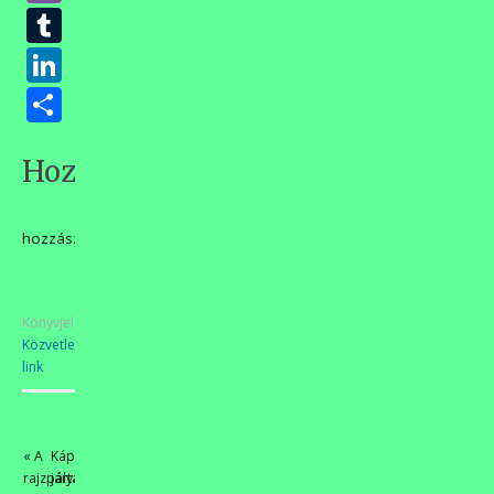
Tumblr
LinkedIn
Ossza
meg
Hozzászólások
hozzászólás
Könyvjelzőkhöz
Közvetlen
link
.
«
A
Kápolnásnyéken
rajzpályázat
jártak