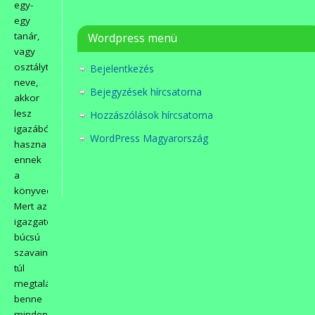
egy-
egy
tanár,
Wordpress menü
vagy
osztálytárs
Bejelentkezés
neve,
Bejegyzések hírcsatorna
akkor
lesz
Hozzászólások hírcsatorna
igazából
WordPress Magyarország
haszna
ennek
a
könyvecskének!
Mert az
igazgatónő
búcsú
szavain
túl
megtalálható
benne
minden