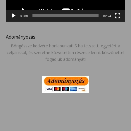
00:00
02:24
Adományozás
Böngéssze kedvére honlapunkat! S ha tetszett, egyetért a
céljainkkal, és szeretne közvetetten részese lenni, köszönettel
fogadjuk adományát!