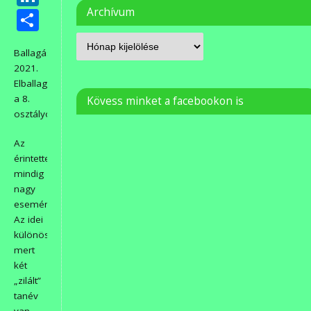
Ossza
Archívum
meg
Ballagás
2021.
Elballagtak
a 8.
Kövess minket a facebookon is
osztályosok.
Az
érintetteknek
mindig
nagy
esemény.
Az idei
különösen,
mert
két
„zilált”
tanév