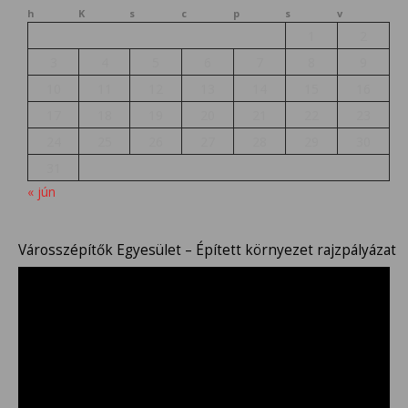
h
K
s
c
p
s
v
1
2
3
4
5
6
7
8
9
10
11
12
13
14
15
16
17
18
19
20
21
22
23
24
25
26
27
28
29
30
31
« jún
Városszépítők Egyesület – Épített környezet rajzpályázat
Videólejátszó