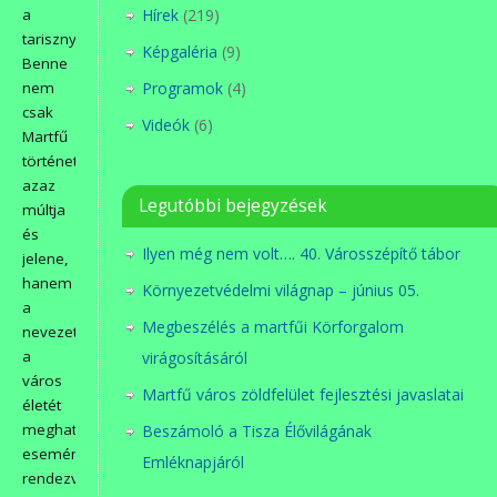
a
Hírek
(219)
tarisznyákba.
Képgaléria
(9)
Benne
nem
Programok
(4)
csak
Videók
(6)
Martfű
története,
azaz
Legutóbbi bejegyzések
múltja
és
Ilyen még nem volt…. 40. Városszépítő tábor
jelene,
hanem
Környezetvédelmi világnap – június 05.
a
Megbeszélés a martfűi Körforgalom
nevezetességei,
a
virágosításáról
város
Martfű város zöldfelület fejlesztési javaslatai
életét
meghatározó
Beszámoló a Tisza Élővilágának
események,
Emléknapjáról
rendezvények.