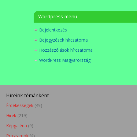
Wordpress menü
Bejelentkezés
Bejegyzések hírcsatorna
Hozzászólások hírcsatorna
WordPress Magyarország
Híreink témánként
Érdekességek
(49)
Hírek
(219)
Képgaléria
(9)
Programok
(4)