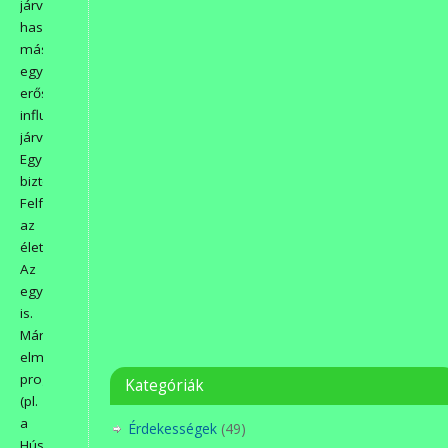
járványhoz
hasonlítják,
mások
egy
erősebb
influenza
járványhoz.
Egy
biztos.
Felforgatta
az
életünket!
Az
egyesületünkét
is.
Már
elmaradtak
programjaink
Kategóriák
(pl.
a
Érdekességek
(49)
Húsvéti