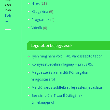
Hírek
(219)
Családi
Délutánon…
Képgaléria
(9)
folytatás>>>
Programok
(4)
→
Videók
(6)
Legutóbbi bejegyzések
Ilyen még nem volt…. 40. Városszépítő tábor
Környezetvédelmi világnap – június 05.
Megbeszélés a martfűi Körforgalom
virágosításáról
Martfű város zöldfelület fejlesztési javaslatai
Beszámoló a Tisza Élővilágának
Emléknapjáról