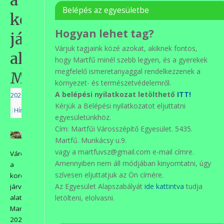
Belépés az egyesületbe
koronavírus
Hogyan lehet tag?
járvány
Várjuk tagjaink közé azokat, akiknek fontos,
alatt
hogy Martfű minél szebb legyen, és a gyerekek
megfelelő ismeretanyaggal rendelkezzenek a
Martfűn
környezet- és természetvédelemről.
A belépési nyilatkozat letölthető
ITT!
2020.05.09.
Kérjük a Belépési nyilatkozatot eljuttatni
|
Hírek
egyesületünkhöz.
Cím: Martfűi Városszépítő Egyesület. 5435.
Martfű. Munkácsy u.9.
vagy a martfuvsz@gmail.com e-mail címre.
Városszépítés
Amennyiben nem áll módjában kinyomtatni, úgy
a
szívesen eljuttatjuk az Ön címére.
koronavírus
Az Egyesület Alapszabályát
ide kattintva
tudja
járvány
alatt
letölteni, elolvasni.
Martfűn.
2020.