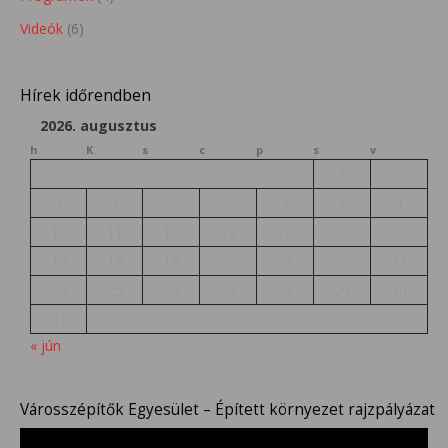
Videók
(6)
Hírek időrendben
2026. augusztus
h
K
s
c
p
s
v
1
2
3
4
5
6
7
8
9
10
11
12
13
14
15
16
17
18
19
20
21
22
23
24
25
26
27
28
29
30
31
« jún
Városszépítők Egyesület – Épített környezet rajzpályázat
Videólejátszó