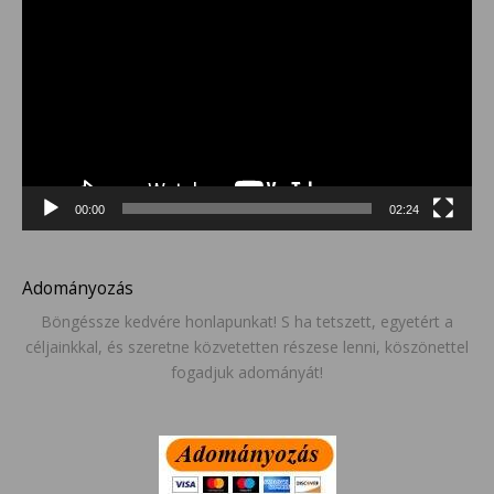
00:00
02:24
Adományozás
Böngéssze kedvére honlapunkat! S ha tetszett, egyetért a
céljainkkal, és szeretne közvetetten részese lenni, köszönettel
fogadjuk adományát!