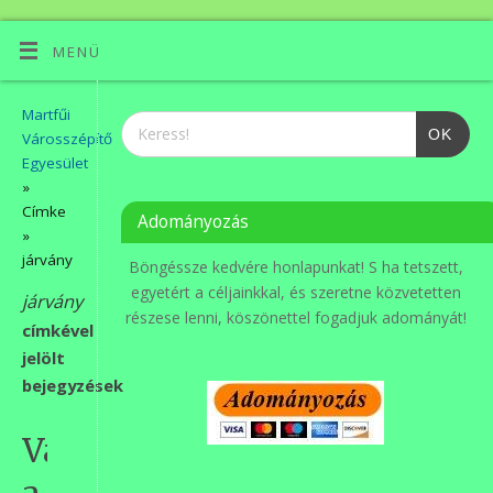
MENÜ
Martfűi
OK
Városszépítő
Egyesület
»
Címke
Adományozás
»
járvány
Böngéssze kedvére honlapunkat! S ha tetszett,
egyetért a céljainkkal, és szeretne közvetetten
járvány
részese lenni, köszönettel fogadjuk adományát!
címkével
jelölt
bejegyzések
Városszépítés
a