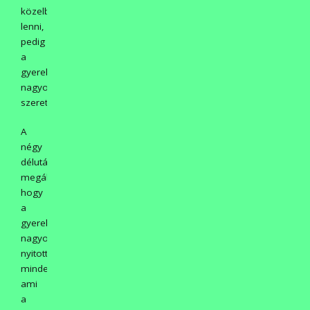
közelben
lenni,
pedig
a
gyerekek
nagyon
szeretik!
A
négy
délután
megállapíthattuk,
hogy
a
gyerekek
nagyon
nyitottak
mindenre,
ami
a