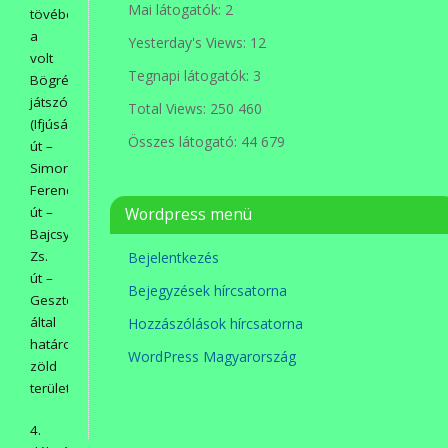
Mai látogatók:
2
tövében,
a
Yesterday's Views:
12
volt
Tegnapi látogatók:
3
Bögrés
játszótéren
Total Views:
250 460
(Ifjúság
Összes látogató:
44 679
út –
Simon
Ferenc
út –
Wordpress menü
Bajcsy
Zs.
Bejelentkezés
út –
Bejegyzések hírcsatorna
Gesztenyesor
által
Hozzászólások hírcsatorna
határolt
WordPress Magyarország
zöld
területen).
4.