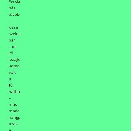
Fecske
ház
tövében
–
kissé
szelesen
bár
– de
jól
lezajlott.
Remek
volt
a
fű,
hallhattuk
–
más
madarak
hangját,
azaz
a