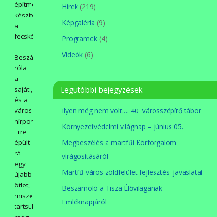
építményt
Hírek
(219)
készítettünk
Képgaléria
(9)
a
fecskéknek.
Programok
(4)
Videók
(6)
Beszámoltunk
róla
a
saját-,
Legutóbbi bejegyzések
és a
város
Ilyen még nem volt…. 40. Városszépítő tábor
hírportáljain.
Környezetvédelmi világnap – június 05.
Erre
épült
Megbeszélés a martfűi Körforgalom
rá
virágosításáról
egy
Martfű város zöldfelület fejlesztési javaslatai
újabb
ötlet,
Beszámoló a Tisza Élővilágának
miszerint
Emléknapjáról
tartsuk
meg