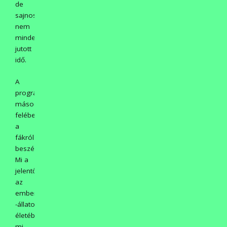
de
sajnos
nem
mindenre
jutott
idő.
A
program
második
felében
a
fákról
beszélgettünk.
Mi a
jelentőségük
az
emberek,
-állatok
életében,
mi