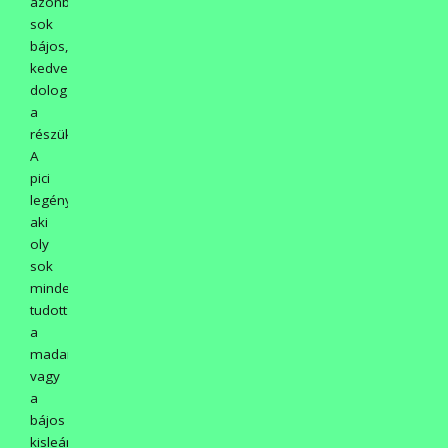
azonban
sok
bájos,
kedves
dolog
a
részükről.
A
pici
legényke,
aki
oly
sok
mindent
tudott
a
madarakról,
vagy
a
bájos
kisleány,