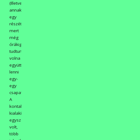
(Illetve
annak
egy
részét,
mert
még
órákig
tudtunk
volna
együtt
lenni
egy-
egy
csapattal.)
A
kontaktus
kialakítása
egyszerűbb
volt,
több