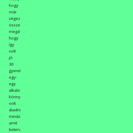
hogy
már
végeztünk,
összegzésként
megállapíthatjuk,
hogy
így
volt
jó.
30
gyereknek
egy-
egy
alkalommal
könnyebb
volt
átadni
mindazt,
amit
beterveztünk.