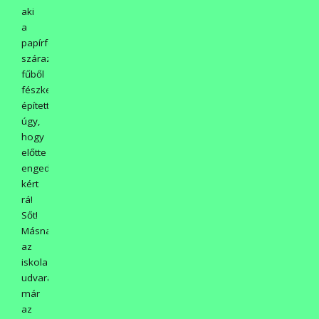
aki
a
papírfecskéjének
száraz
fűből
fészket
épített
úgy,
hogy
előtte
engedélyt
kért
rá!
Sőt!
Másnap
az
iskola
udvarán
már
az