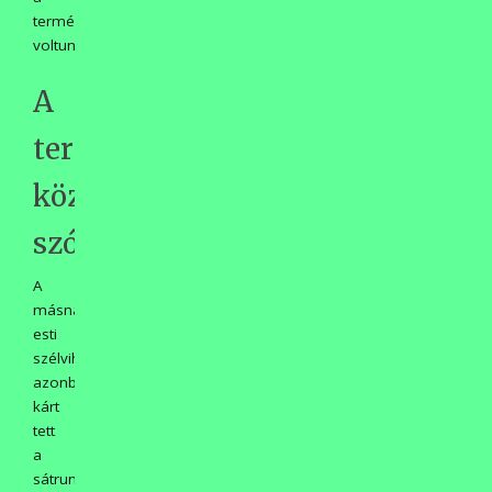
természetben
voltunk.
A
természet
közbe
szólt!
A
másnap
esti
szélvihar
azonban
kárt
tett
a
sátrunkban,