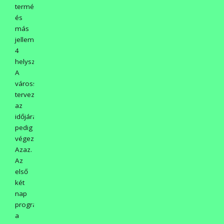
termését
és
más
jellemzőjét.
4
helyszín:
A
városszépítő
tervez,
az
időjárás
pedig
végez.
Azaz.
Az
első
két
nap
programja
a