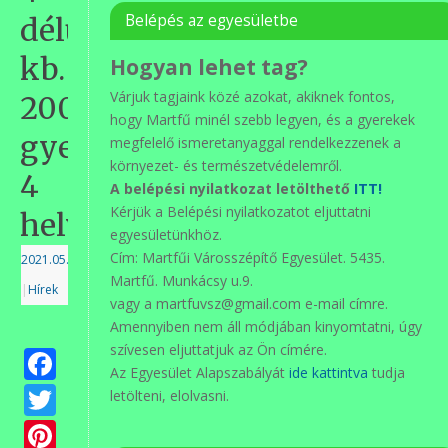
Belépés az egyesületbe
délután
kb.
Hogyan lehet tag?
Várjuk tagjaink közé azokat, akiknek fontos,
200
hogy Martfű minél szebb legyen, és a gyerekek
gyerek
megfelelő ismeretanyaggal rendelkezzenek a
környezet- és természetvédelemről.
4
A belépési nyilatkozat letölthető
ITT!
Kérjük a Belépési nyilatkozatot eljuttatni
helyszín
egyesületünkhöz.
Cím: Martfűi Városszépítő Egyesület. 5435.
2021.05.10.
Martfű. Munkácsy u.9.
|
Hírek
vagy a martfuvsz@gmail.com e-mail címre.
Amennyiben nem áll módjában kinyomtatni, úgy
szívesen eljuttatjuk az Ön címére.
Facebook
Az Egyesület Alapszabályát
ide kattintva
tudja
Twitter
letölteni, elolvasni.
Pinterest