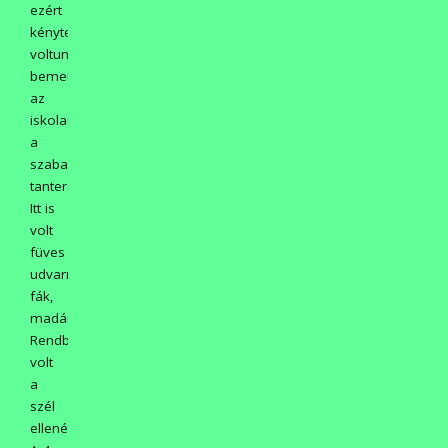
ezért
kénytelenek
voltunk
bemenni
az
iskolaudvarba,
a
szabadtéri
tanterembe.
Itt is
volt
füves
udvarrész,
fák,
madárhang.
Rendben
volt
a
szél
ellenére.