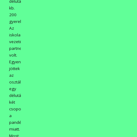
délután,
kb.
200
gyerek:
Az
iskola
vezetése
partner
volt.
Egyenként
jöttek
az
osztályok,
egy
délután
két
csoport
a
pandémia
miatt.
Most,