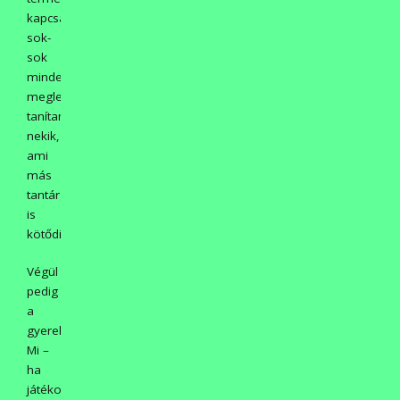
kapcsán
sok-
sok
mindent
meglehetne
tanítani
nekik,
ami
más
tantárgyakhoz
is
kötődik!
Végül
pedig
a
gyerekekről!
Mi –
ha
játékosan,