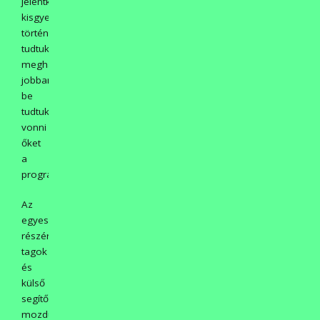
jelentkező
kisgyermek
történetét
tudtuk
meghallgatni,
jobban
be
tudtuk
vonni
őket
a
programba.
Az
egyesület
részéről
tagok
és
külső
segítők
mozdultak