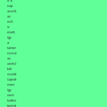
A 4.
nap
azonban
az
eső
is
esett,
így
a
tantermekbe
szorultunk
az
utolsó
két
osztállyal.
Sajnáltuk,
mert
így
nem
tudtunk
természet-