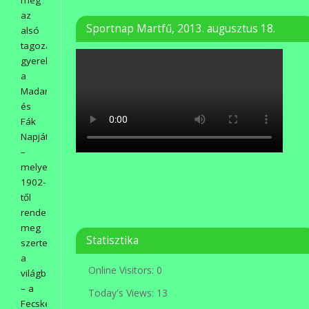
az
Sportnap Martfű, 2013. augusztus 18.
alsó
tagozatos
gyerekeknek
a
Madarak
és
Fák
Napját
–
melyet
1902-
től
rendeznek
meg
Statisztika
szerte
a
Online Visitors:
0
világban
– a
Today's Views:
13
Fecskeház