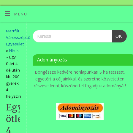
MENÜ
Martfűi
OK
Városszépítő
Egyesület
»
Hírek
» Egy
Adományozás
ötlet 4
délután
Böngéssze kedvére honlapunkat! S ha tetszett,
kb. 200
egyetért a céljainkkal, és szeretne közvetetten
gyerek
részese lenni, köszönettel fogadjuk adományát!
4
helyszín
Egy
ötlet
4