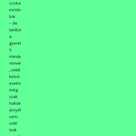
szokatlan
módokon
bár
– de
tanítottuk
a
gyerekeket.
S
mindezt
remekül
„vették”!
Kirívó
esetnek
még
csak
halvány
árnyéka
sem
volt!
Volt