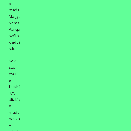
a
madarakról,
Magyarország
Nemzeti
Parkjairól
szóló
kiadványokat,
stb.
Sok
szó
esett
a
fecskékről,
úgy
általában
a
madarak
hasznáról,
–