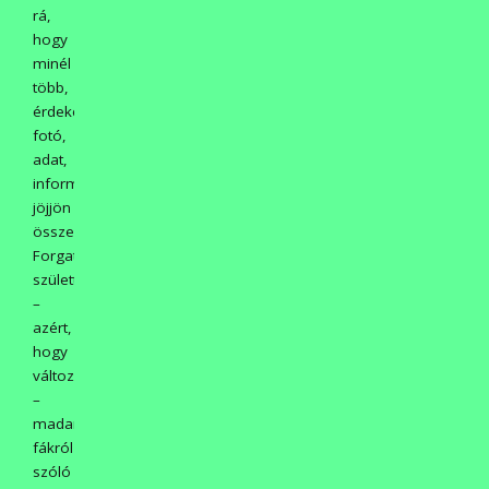
rá,
hogy
minél
több,
érdekes
fotó,
adat,
információ
jöjjön
össze.
Forgatókönyvek
születtek
–
azért,
hogy
változzanak
–
madarakról,
fákról
szóló