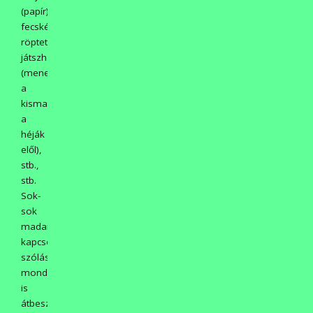
(papír)
fecskét
röptettek,
játszhattak
(menekülhettek
a
kismadarak
a
héják
elől),
stb.,
stb.
Sok-
sok
madarakkal
kapcsolatos
szólás-
mondást
is
átbeszéltünk,