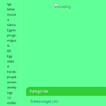
így
lehet
összefoglalni
a
Városszépítő
Egyesület
programját
május
4.-
től.
Egy
ötlet:
A
Fecskeház
projektünket
ismerik,
amelyben
Kategóriák
egy
12
Érdekességek
(49)
műfészkes