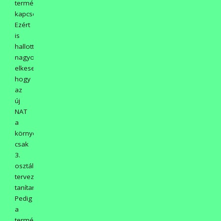
természettel
kapcsolatos.
Ezért
is
hallottam
nagyon
elkeseredetten,
hogy
az
új
NAT
a
környezetismeretet
csak
3.
osztálytól
tervezi
tanítani!
Pedig
a
természet