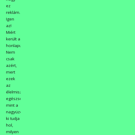
ez
reklám.
Igen
az!
Miért
került a
honlapunkra?
Nem
csak
azért,
mert
ezek
az
élelmiszerek
egészségesebbek,
mint a
nagyüzemileg
ki tudja
hol,
milyen