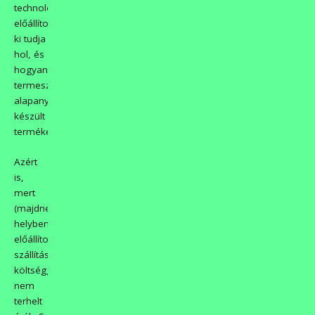
technológiával
előállított,
ki tudja
hol, és
hogyan
termesztett
alapanyagból
készült
termékek.
Azért
is,
mert
(majdnem)
helyben
előállított,
szállítási
költséggel
nem
terhelt