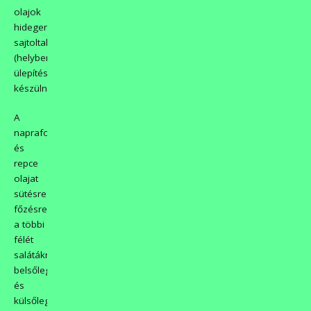
olajok
hidegen
sajtoltak
(helyben),
ülepítéssel
készülnek.
A
napraforgó-,
és
repce
olajat
sütésre
főzésre-,
a többi
félét
salátákra,
belsőleg
és
külsőleg