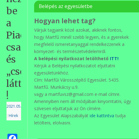
Belépés az egyesületbe
be
Hogyan lehet tag?
a
Várjuk tagjaink közé azokat, akiknek fontos,
Piac-
hogy Martfű minél szebb legyen, és a gyerekek
csarnokba
megfelelő ismeretanyaggal rendelkezzenek a
környezet- és természetvédelemről.
és
A belépési nyilatkozat letölthető
ITT!
Kérjük a Belépési nyilatkozatot eljuttatni
„csodát”
egyesületünkhöz.
Cím: Martfűi Városszépítő Egyesület. 5435.
láttam
Martfű. Munkácsy u.9.
!
vagy a martfuvsz@gmail.com e-mail címre.
Amennyiben nem áll módjában kinyomtatni, úgy
2021.05.26.
szívesen eljuttatjuk az Ön címére.
Az Egyesület Alapszabályát
ide kattintva
tudja
|
Hírek
letölteni, elolvasni.
Facebook