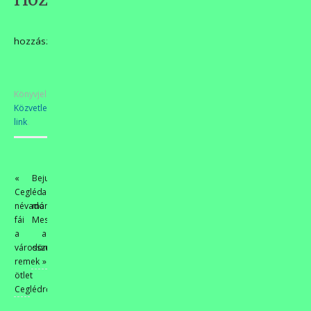
hozzászólás
Könyvjelzőkhöz
Közvetlen
link
.
«
Bejutott
Cegléd
a
névadó
martfűi
fái
Mesefa
a
a
városszépítőktől
döntőbe!
remek
»
ötlet
Ceglédről