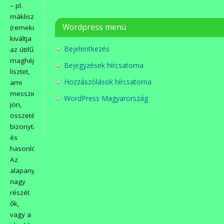
– pl.
mákliszt,
Wordpress menü
(remekül
kiváltja
Bejelentkezés
az útifű
maghéj
Bejegyzések hírcsatorna
lisztet,
Hozzászólások hírcsatorna
ami
messziről
WordPress Magyarország
jön,
összetétele
bizonytalan)
és
hasonlók.
Az
alapanyagok
nagy
részét
ők,
vagy a