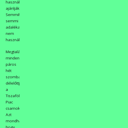
használva
ajánlják.
Semmihez
semmi
adalékanyagot
nem
használnak!
Megtalálhatóak
minden
páros
hét
szombat
délelőttjén
a
Tiszaföldvári
Piac
csarnokban.
Azt
mondhatják,
hogy