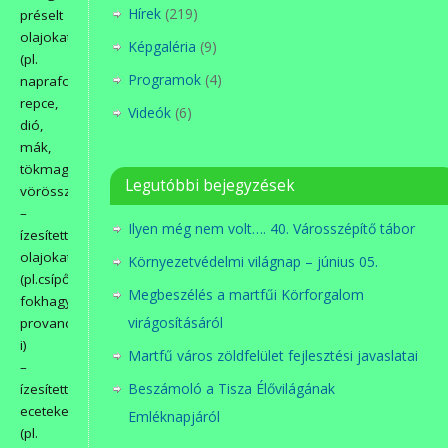
Hírek
(219)
préselt
olajokat
Képgaléria
(9)
(pl.
Programok
(4)
napraforgó,
repce,
Videók
(6)
dió,
mák,
tökmag,
Legutóbbi bejegyzések
vörösszőlőmag)
–
Ilyen még nem volt…. 40. Városszépítő tábor
ízesített
olajokat
Környezetvédelmi világnap – június 05.
(pl.csípős,
Megbeszélés a martfűi Körforgalom
fokhagymás,
virágosításáról
provance-
i)
Martfű város zöldfelület fejlesztési javaslatai
–
Beszámoló a Tisza Élővilágának
ízesített
eceteket
Emléknapjáról
(pl.