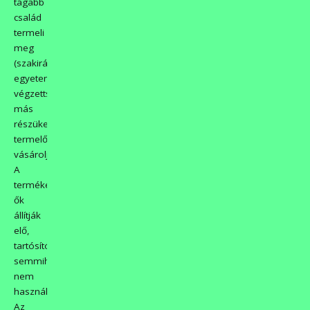
tágabb
család
termeli
meg
(szakirányú
egyetemi
végzettséggel),
más
részüket
termelőktől
vásárolják.
A
termékeket
ők
állítják
elő,
tartósítószert
semmihez
nem
használnak.
Az