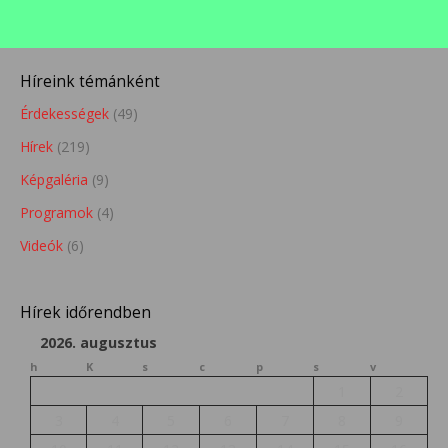
Híreink témánként
Érdekességek
(49)
Hírek
(219)
Képgaléria
(9)
Programok
(4)
Videók
(6)
Hírek időrendben
2026. augusztus
h
K
s
c
p
s
v
1
2
3
4
5
6
7
8
9