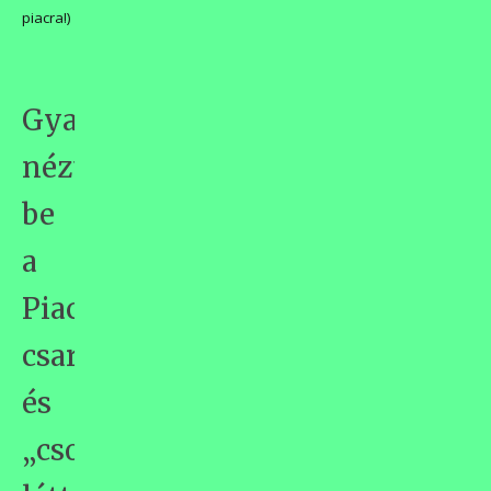
piacra!)
Gyanútlanul
néztem
be
a
Piac-
csarnokba
és
„csodát”