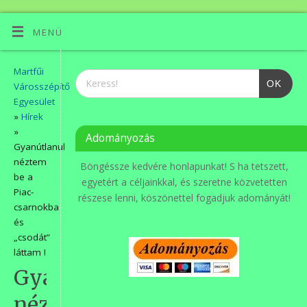
MENÜ
Martfűi
OK
Városszépítő
Egyesület
»
Hírek
»
Adományozás
Gyanútlanul
néztem
Böngéssze kedvére honlapunkat! S ha tetszett,
be a
egyetért a céljainkkal, és szeretne közvetetten
Piac-
részese lenni, köszönettel fogadjuk adományát!
csarnokba
és
„csodát”
láttam !
Gyanútlanul
néztem