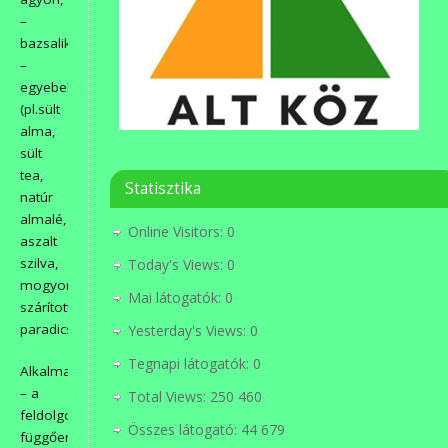
–
bazsalikommal)
–
egyebeket
(pl.sült
alma,
sült
tea,
Statisztika
natúr
almalé,
Online Visitors:
0
aszalt
szilva,
Today's Views:
0
mogyoró,
Mai látogatók:
0
szárított
paradicsom)
Yesterday's Views:
0
Tegnapi látogatók:
0
Alkalmanként
– a
Total Views:
250 460
feldolgozástól
Összes látogató:
44 679
függően