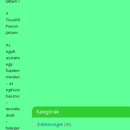
láttam !
A
Tiszaföldvári
Piacon
jártam.
Az
egyik
asztalon
egy
fiatalember
mindenféle
– az
egészségre
hasznos
–
termékeket
Kategóriák
árult:
–
Érdekességek
(49)
hidegen