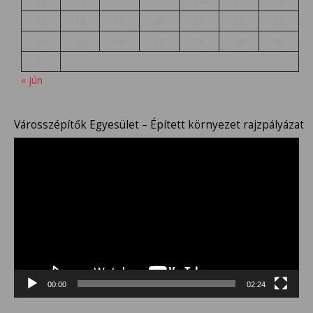
10
11
12
13
14
15
16
17
18
19
20
21
22
23
24
25
26
27
28
29
30
31
« jún
Városszépítők Egyesület – Épített környezet rajzpályázat
Videólejátszó
00:00
02:24