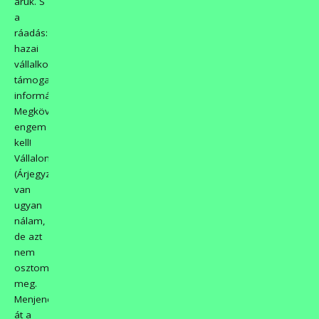
árúk. S
a
ráadás:
hazai
vállalkozást
támogató
információ.
Megkövezni
engem
kell!
Vállalom!
(Árjegyzék
van
ugyan
nálam,
de azt
nem
osztom
meg.
Menjenek
át a