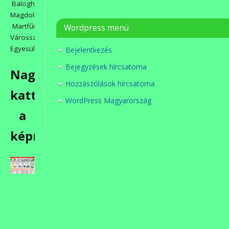
Balogh
Magdolna
Martfűi
Wordpress menü
Városszépítő
Egyesület
Bejelentkezés
Bejegyzések hírcsatorna
Nagyításhoz
Hozzászólások hírcsatorna
kattintson
WordPress Magyarország
a
képre!