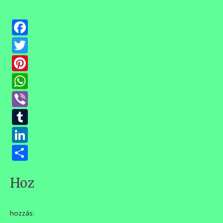
Facebook
Twitter
Pinterest
WhatsApp
Viber
Tumblr
LinkedIn
Ossza
meg
Hozzászólások
hozzászólás