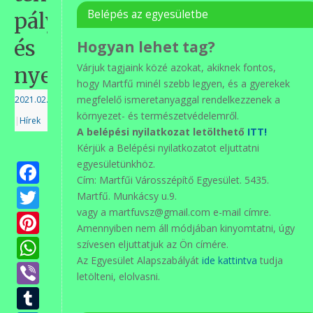
Belépés az egyesületbe
pályáztunk
és
Hogyan lehet tag?
Várjuk tagjaink közé azokat, akiknek fontos,
nyertünk
hogy Martfű minél szebb legyen, és a gyerekek
megfelelő ismeretanyaggal rendelkezzenek a
2021.02.05.
környezet- és természetvédelemről.
|
Hírek
A belépési nyilatkozat letölthető
ITT!
Kérjük a Belépési nyilatkozatot eljuttatni
Facebook
egyesületünkhöz.
Cím: Martfűi Városszépítő Egyesület. 5435.
Twitter
Martfű. Munkácsy u.9.
vagy a martfuvsz@gmail.com e-mail címre.
Pinterest
Amennyiben nem áll módjában kinyomtatni, úgy
WhatsApp
szívesen eljuttatjuk az Ön címére.
Az Egyesület Alapszabályát
ide kattintva
tudja
Viber
letölteni, elolvasni.
Tumblr