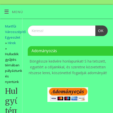
MENÜ
Martfűi
OK
Városszépítő
Egyesület
»
Hírek
»
Adományozás
Hulladék
gyűjtés
Böngéssze kedvére honlapunkat! S ha tetszett,
témában
egyetért a céljainkkal, és szeretne közvetetten
pályáztunk
részese lenni, köszönettel fogadjuk adományát!
és
nyertünk
Hulladék
gyűjtés
témában