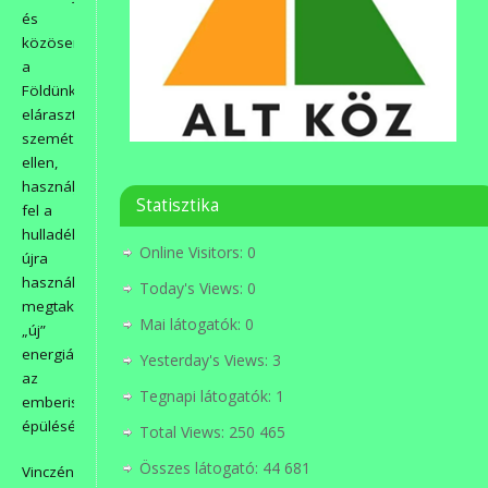
és
közösen
a
Földünket
elárasztó
szemét
ellen,
használjuk
Statisztika
fel a
hulladékok
Online Visitors:
0
újra
használatával
Today's Views:
0
megtakarítható
Mai látogatók:
0
„új”
energiát
Yesterday's Views:
3
az
Tegnapi látogatók:
1
emberiség
épülésére!
Total Views:
250 465
Összes látogató:
44 681
Vinczéné