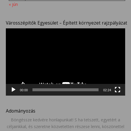
« jún
Városszépítők Egyesület – Épített környezet rajzpályázat
Videólejátszó
00:00
02:24
Adományozás
Böngéssze kedvére honlapunkat! S ha tetszett, egyetért a
céljainkkal, és szeretne közvetetten részese lenni, köszönettel