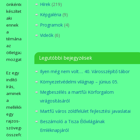
Hírek
(219)
önkéntesünk
készítette,
Képgaléria
(9)
aki
Programok
(4)
ennek
a
Videók
(6)
témának
az
ötletgazdája,
Legutóbbi bejegyzések
mozgatórugója.
Ilyen még nem volt…. 40. Városszépítő tábor
Ez egy
indító
Környezetvédelmi világnap – június 05.
írás,
Megbeszélés a martfűi Körforgalom
aminek
a
virágosításáról
melléklete
Martfű város zöldfelület fejlesztési javaslatai
egy
rajzos-
Beszámoló a Tisza Élővilágának
szöveges
Emléknapjáról
összefoglaló