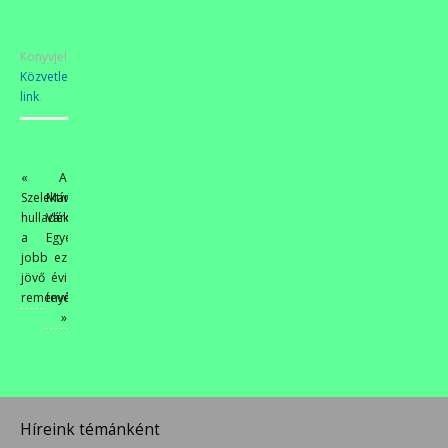
Könyvjelzőkhöz
Közvetlen
link
.
«
A
Szelektív
Martfűi
hulladékgyűjtés
Városszépítő
a
Egyesület
jobb
ez
jövő
évi
reményében
tevékenységéről
»
Híreink témánként