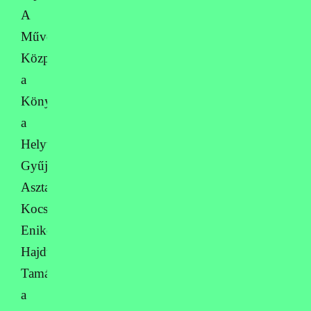
A
Művelődési
Központnak,
a
Könyvtárnak,
a
Helytörténeti
Gyűjteménynek,
Asztalosné
Kocsis
Enikőnek,
Hajdú
Tamásnak
a