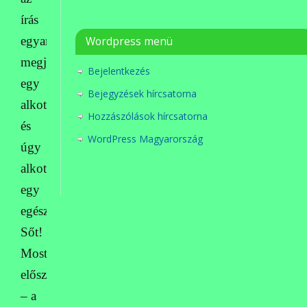
írás
egyarán
Wordpress menü
megjelenik
Bejelentkezés
egy
Bejegyzések hírcsatorna
alkotáson,
Hozzászólások hírcsatorna
és
WordPress Magyarország
úgy
alkot
egy
egészet.
Sőt!
Most
először
– a