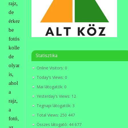
rajz,
de
érkezett
be
fotós
kollekció,
Statisztika
de
olyanok
Online Visitors:
0
is,
Today's Views:
0
ahol
Mai látogatók:
0
a
Yesterday's Views:
12
rajz,
Tegnapi látogatók:
3
a
Total Views:
250 447
fotó,
Összes látogató:
44 677
az