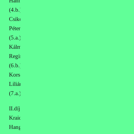
Hanna
(4.b.),
Csiker
Péter
(5.a.),
Kálmán
Regina
(6.b.),
Korsós
Liliána
(7.a.)
II.díj:
Kraicz
Hanga