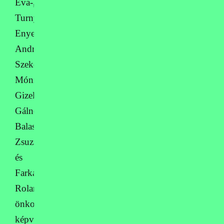
Éva-,
Turnyánszkiné
Enyedi
Andrea-,
Szekeres
Mónika
Gizella-,
Gálné
Balasi
Zsuzsanna-,
és
Farkas
Roland
önkormányzati
képviselőknek,