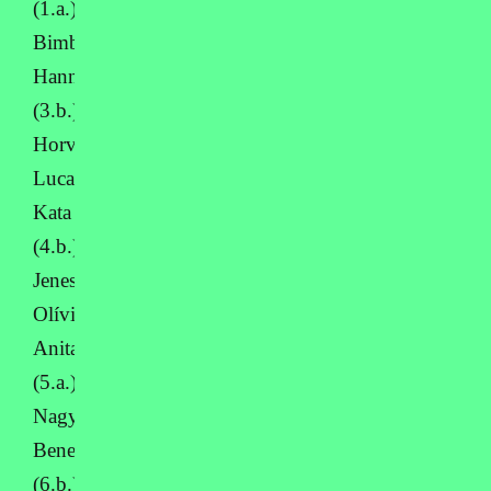
(1.a.),
Bimbó
Hanna
(3.b.),
Horváth
Luca
Kata
(4.b.),
Jeneses
Olívia
Anita
(5.a.),
Nagy
Benedek
(6.b.),