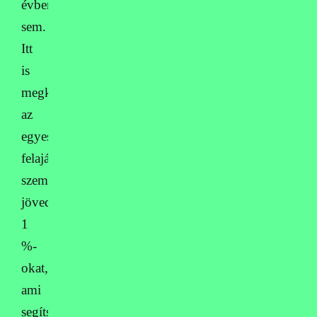
évben
sem.
Itt
is
megköszönjük
az
egyesületünknek
felajánlott
személyi
jövedelemadó
1
%-
okat,
ami
segítségével