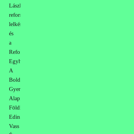
László
református
lelkésznek
és
a
Református
Egyháznak,
A
Boldog
Gyermekekért
Alapítványnak,
Földi
Edina-,
Vass