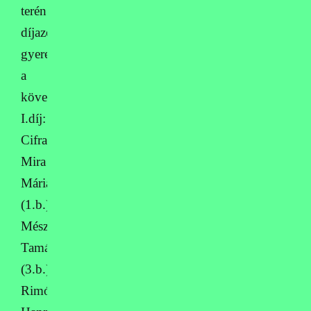
terén
díjazott
gyerekek
a
következők:
I.díj:
Cifra
Mira
Mária
(1.b.),
Mészáros
Tamás
(3.b.),
Rimóczi