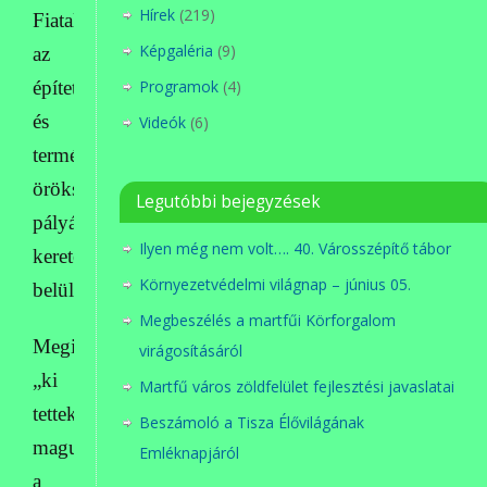
Hírek
(219)
Fiatalok
Képgaléria
(9)
az
Programok
(4)
épített
és
Videók
(6)
természeti
örökségért
Legutóbbi bejegyzések
pályázat
Ilyen még nem volt…. 40. Városszépítő tábor
keretén
Környezetvédelmi világnap – június 05.
belül.
Megbeszélés a martfűi Körforgalom
Megint
virágosításáról
„ki
Martfű város zöldfelület fejlesztési javaslatai
tettek
Beszámoló a Tisza Élővilágának
magukért”
Emléknapjáról
a