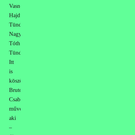
Vasné
Hajdú
Tünde,
Nagyné
Tóth
Tünde.
Itt
is
köszöntjük
Brutóczki
Csaba
művésztanárt,
aki
–