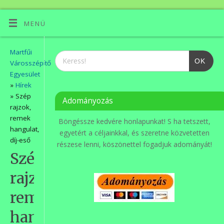
MENÜ
Martfűi
OK
Városszépítő
Egyesület
»
Hírek
» Szép
Adományozás
rajzok,
remek
Böngéssze kedvére honlapunkat! S ha tetszett,
hangulat,
egyetért a céljainkkal, és szeretne közvetetten
díj-eső
részese lenni, köszönettel fogadjuk adományát!
Szép
rajzok,
remek
hangulat,