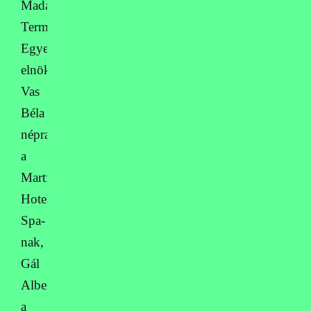
Madárfigyelő
Természetvédelmi
Egyesület
elnökének,
Vas
Béla
néprajzkutatónak,
a
Martfű
Hotel
Spa-
nak,
Gál
Albertnek
a