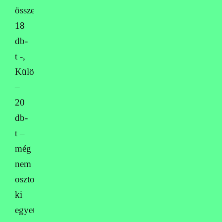
összesen
18
db-
t -,
Különdíjat
–
20
db-
t –
még
nem
osztottunk
ki
egyetlen