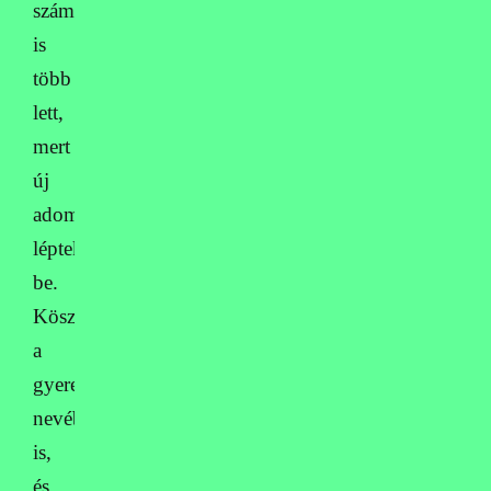
száma
is
több
lett,
mert
új
adományozók
léptek
be.
Köszönjük
a
gyerekek
nevében
is,
és