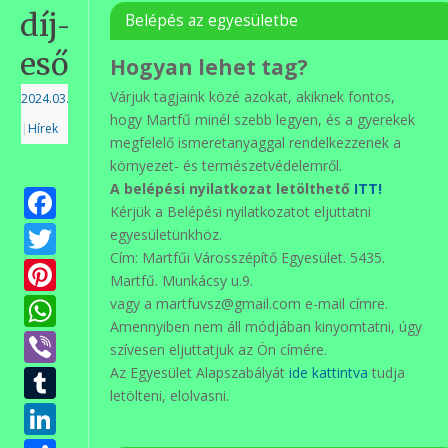
díj-
Belépés az egyesületbe
eső
Hogyan lehet tag?
Várjuk tagjaink közé azokat, akiknek fontos,
2024.03.06.
hogy Martfű minél szebb legyen, és a gyerekek
|
Hírek
megfelelő ismeretanyaggal rendelkezzenek a
környezet- és természetvédelemről.
A belépési nyilatkozat letölthető
ITT!
Facebook
Kérjük a Belépési nyilatkozatot eljuttatni
Twitter
egyesületünkhöz.
Cím: Martfűi Városszépítő Egyesület. 5435.
Pinterest
Martfű. Munkácsy u.9.
WhatsApp
vagy a martfuvsz@gmail.com e-mail címre.
Amennyiben nem áll módjában kinyomtatni, úgy
Viber
szívesen eljuttatjuk az Ön címére.
Tumblr
Az Egyesület Alapszabályát
ide kattintva
tudja
letölteni, elolvasni.
LinkedIn