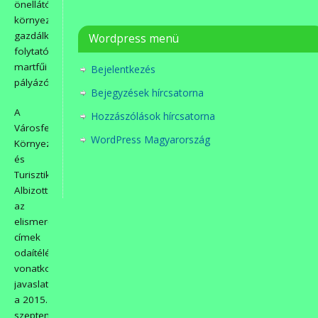
önellátó,
környezetbarát
gazdálkodást
Wordpress menü
folytató
martfűi
Bejelentkezés
pályázókat.
Bejegyzések hírcsatorna
A
Hozzászólások hírcsatorna
Városfejlesztési,
WordPress Magyarország
Környezetvédelmi
és
Turisztikai
Albizottság
az
elismerő
címek
odaítélésére
vonatkozó
javaslatát
a 2015.
szeptember