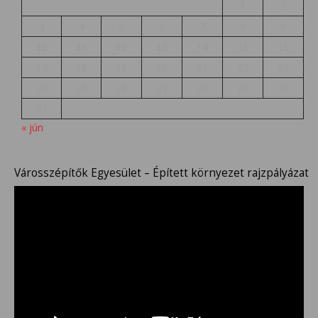
1
2
3
4
5
6
7
8
9
10
11
12
13
14
15
16
17
18
19
20
21
22
23
24
25
26
27
28
29
30
31
« jún
Városszépítők Egyesület – Épített környezet rajzpályázat
Videólejátszó