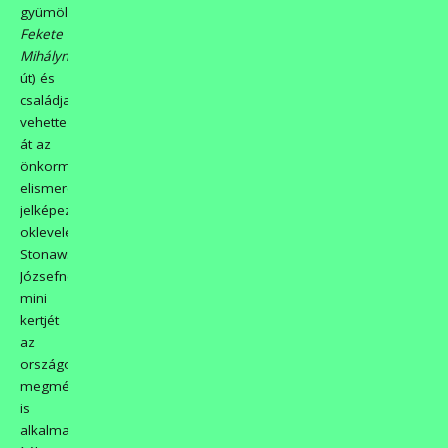
gyümölcs)
Tóth-
Fekete
Mihályné
(Rákóczi
út) és
családja
vehette
át az
önkormányzati
elismerést
jelképező
okleveleket.
Stonawski
Józsefné
mini
kertjét
az
országos
megmérettetésre
is
alkalmasnak