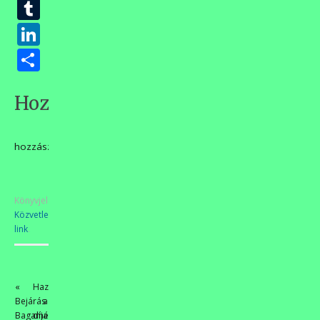
Tumblr
LinkedIn
Ossza
meg
Hozzászólások
hozzászólás
Könyvjelzőkhöz
Közvetlen
link
.
«
Hazatértek
Bejárás
a
Bagaméry
díjazott