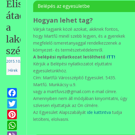
Elismerés
Belépés az egyesületbe
átadás
Hogyan lehet tag?
a
Várjuk tagjaink közé azokat, akiknek fontos,
hogy Martfű minél szebb legyen, és a gyerekek
lakókörnyezetüket
megfelelő ismeretanyaggal rendelkezzenek a
szépítőknek
környezet- és természetvédelemről.
A belépési nyilatkozat letölthető
ITT!
2015.10.21.
Kérjük a Belépési nyilatkozatot eljuttatni
|
Hírek
egyesületünkhöz.
Cím: Martfűi Városszépítő Egyesület. 5435.
Martfű. Munkácsy u.9.
Facebook
vagy a martfuvsz@gmail.com e-mail címre.
Amennyiben nem áll módjában kinyomtatni, úgy
Twitter
szívesen eljuttatjuk az Ön címére.
Pinterest
Az Egyesület Alapszabályát
ide kattintva
tudja
letölteni, elolvasni.
WhatsApp