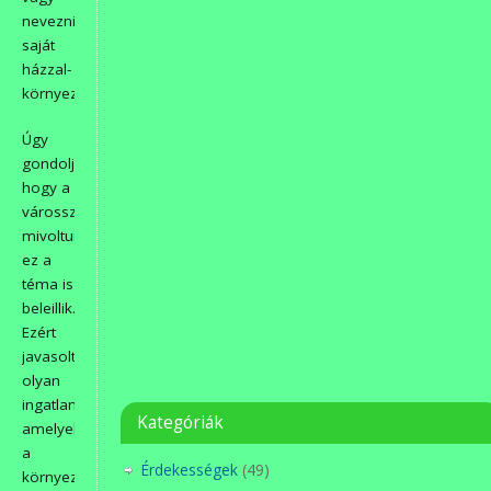
nevezni
saját
házzal-
környezettel.
Úgy
gondoljuk,
hogy a
városszépítős
mivoltunkba
ez a
téma is
beleillik.
Ezért
javasoltunk
olyan
ingatlanokat,
Kategóriák
amelyek
a
Érdekességek
(49)
környezetükkel