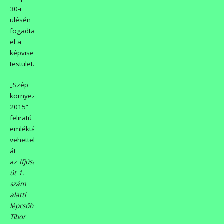
30-i
ülésén
fogadta
el a
képviselő-
testület.
„Szép
környezet
2015”
feliratú
emléktáblát
vehettek
át
az
Ifjúság
út 1.
szám
alatti
lépcsőház
képviselői,
Bélteki
Tibor