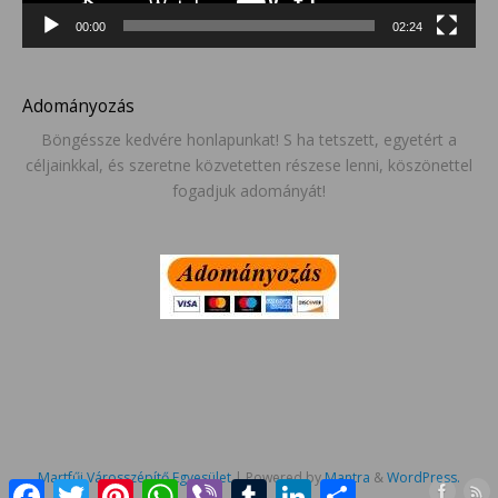
00:00
02:24
Adományozás
Böngéssze kedvére honlapunkat! S ha tetszett, egyetért a
céljainkkal, és szeretne közvetetten részese lenni, köszönettel
fogadjuk adományát!
Martfűi Városszépítő Egyesület
| Powered by
Mantra
&
WordPress.
Facebook
Twitter
Pinterest
WhatsApp
Viber
Tumblr
LinkedIn
Ossza