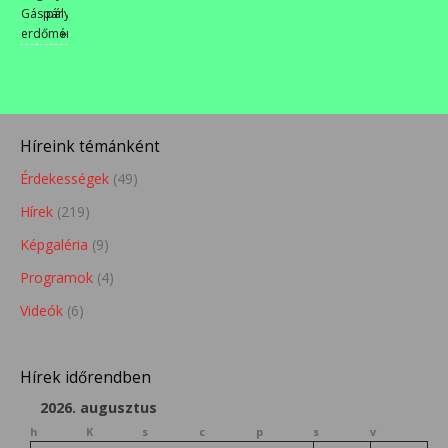
Gáspár
pályamunkák
erdőmérnökkel
»
Híreink témánként
Érdekességek
(49)
Hírek
(219)
Képgaléria
(9)
Programok
(4)
Videók
(6)
Hírek időrendben
2026. augusztus
h
K
s
c
p
s
v