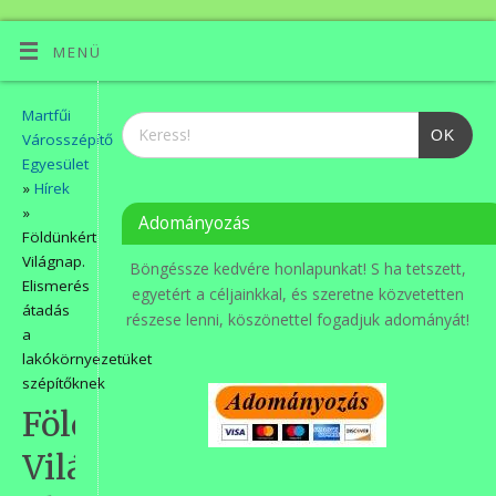
MENÜ
Martfűi
OK
Városszépítő
Egyesület
»
Hírek
»
Adományozás
Földünkért
Világnap.
Böngéssze kedvére honlapunkat! S ha tetszett,
Elismerés
egyetért a céljainkkal, és szeretne közvetetten
átadás
részese lenni, köszönettel fogadjuk adományát!
a
lakókörnyezetüket
szépítőknek
Földünkért
Világnap.