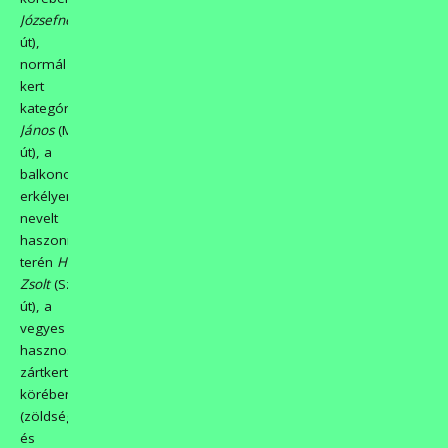
Józsefné
(Szolnoki
út),
normál
kert
kategóriában
Mille
János
(Mandula
út), a
balkonon,
erkélyen
nevelt
haszonnövények
terén
Hangodi
Zsolt
(Szolnoki
út), a
vegyes
hasznosítású
zártkertek
körében
(zöldség
és