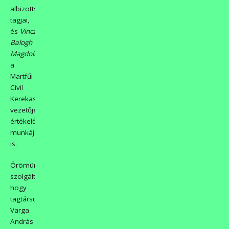
albizottság
tagjai,
és
Vinczéné
Balogh
Magdolna
,
a
Martfűi
Civil
Kerekasztal
vezetője
értékelő
munkáját
is.
Örömünkre
szolgált,
hogy
tagtársunk
Varga
András