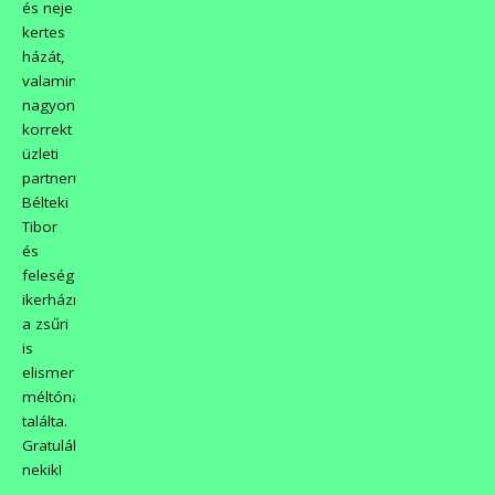
és neje
kertes
házát,
valamint
nagyon
korrekt
üzleti
partnerünk
Bélteki
Tibor
és
felesége
ikerházrészét
a zsűri
is
elismerésre
méltónak
találta.
Gratulálunk
nekik!