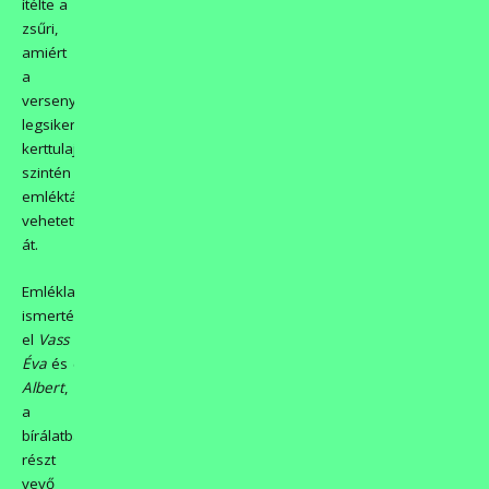
ítélte a
zsűri,
amiért
a
versenyben
legsikeresebb
kerttulajdonos
szintén
emléktáblát
vehetett
át.
Emléklappal
ismerték
el
Vass
Éva
és
Gaál
Albert
,
a
bírálatban
részt
vevő