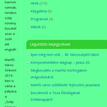
harmóniában
Hírek
(219)
vannak,
Képgaléria
(9)
rendezettek,
szép
Programok
(4)
növényanyaggal
Videók
(6)
büszkélkedhetnek;
azaz a
zsűri
Legutóbbi bejegyzések
elé
engedhetőek.
Ilyen még nem volt…. 40. Városszépítő tábor
Martfű
Környezetvédelmi világnap – június 05.
Város
Önkormányzata
Megbeszélés a martfűi Körforgalom
2015-
virágosításáról
ben is
Martfű város zöldfelület fejlesztési javaslatai
várta a
pályázatokat
Beszámoló a Tisza Élővilágának
a
Emléknapjáról
„Szép
környezet”