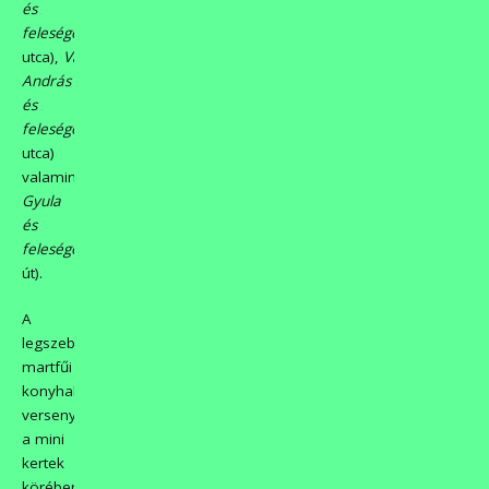
és
felesége
(Levendula
utca),
Varga
András
és
felesége
(Kőrizs
utca)
valamint
Gábor
Gyula
és
felesége
(Jókai
út).
A
legszebb
martfűi
konyhakertek
versenyében,
a mini
kertek
körében
Stonawski