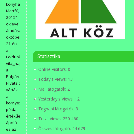
konyhakertek
Martfű,
2015”
oklevelek
átadására
október
21-én,
a
Statisztika
Földünkért
világnapon,
Online Visitors:
0
a
Polgármesteri
Today's Views:
13
Hivatalba
Mai látogatók:
2
várták
a
Yesterday's Views:
12
környezetüket
Tegnapi látogatók:
3
példa
értékűen
Total Views:
250 460
ápoló
Összes látogató:
44 679
és az