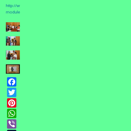
http://www.martfu.hu/index.php?
module=news&action=show&nid=217994
Facebook
Twitter
Pinterest
WhatsApp
Viber